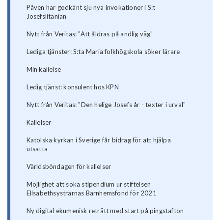
Påven har godkänt sju nya invokationer i S:t
Josefslitanian
Nytt från Veritas: "Att åldras på andlig väg"
Lediga tjänster: S:ta Maria folkhögskola söker lärare
Min kallelse
Ledig tjänst: konsulent hos KPN
Nytt från Veritas: "Den helige Josefs år - texter i urval"
Kallelser
Katolska kyrkan i Sverige får bidrag för att hjälpa
utsatta
Världsböndagen för kallelser
Möjlighet att söka stipendium ur stiftelsen
Elisabethsystrarnas Barnhemsfond för 2021
Ny digital ekumenisk reträtt med start på pingstafton