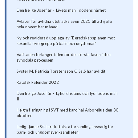
Den helige Josef år - Livets man i dödens närhet
Avlaten för avlidna utsträcks även 2021 till att gälla
hela november månad
Ny och reviderad upplaga av "Beredskapsplanen mot
sexuella övergrepp på barn och ungdomar"
Vatikanen förlänger tiden för den första fasen i den
synodala processen
Syster M. Patricia Torstensson O.Ss.S har avlidit
Katolsk kalender 2022
Den helige Josef år - Lyhördhetens och lydnadens man
II
Helgmålsringning i SVT med kardinal Arborelius den 30
oktober
Ledig tjänst: S:t Lars katolska församling ansvarig för
barn- och ungdomsverksamheten