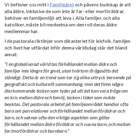
Vi befinner oss mitt i
Familjeåret
och påvens budskap är att
alla äldre, inklusive de som inte är far- eller morföräldrar,
behöver en familjemiljö att leva i. Alla familjer, och alla
katoliker, måste bli medvetna om den roll deras äldre
medlemmar har.
I de pastorala riktlinjer som dikasteriet för lekfolk, familjen
och livet har utfärdat inför denna världsdag står det bland
annat:
”I en globaliserad värld tas förhållandet mellan äldre och
familjer inte längre för givet, utan tvärtom ifrågasätts det
ständigt. Detta är en trend som tar sig olika uttryck beroende på
geografiskt och kulturellt sammanhang, men det finns några
återkommande tecken som tyder på att det kan vara fråga om
en kris mellan äldre och familj, tecken i tiden som måste
beaktas. Det pastorala arbetet på familjeområdet handlar ofta
bara om parrelationer och förhållandet mellan föräldrar och
barn, och saknar ofta den viktiga aspekten som gäller
förhållandet mellan äldre föräldrar och vuxna barn, och mellan
far/morföräldrar och barnbarn.”