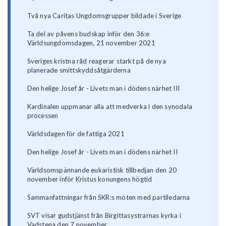
Två nya Caritas Ungdomsgrupper bildade i Sverige
Ta del av påvens budskap inför den 36:e
Världsungdomsdagen, 21 november 2021
Sveriges kristna råd reagerar starkt på de nya
planerade smittskyddsåtgärderna
Den helige Josef år - Livets man i dödens närhet III
Kardinalen uppmanar alla att medverka i den synodala
processen
Världsdagen för de fattiga 2021
Den helige Josef år - Livets man i dödens närhet II
Världsomspännande eukaristisk tillbedjan den 20
november inför Kristus konungens högtid
Sammanfattningar från SKR:s möten med partiledarna
SVT visar gudstjänst från Birgittasystrarnas kyrka i
Vadstena den 7 november