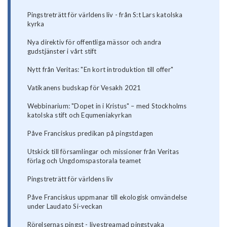
Pingstreträtt för världens liv - från S:t Lars katolska
kyrka
Nya direktiv för offentliga mässor och andra
gudstjänster i vårt stift
Nytt från Veritas: "En kort introduktion till offer"
Vatikanens budskap för Vesakh 2021
Webbinarium: "Dopet in i Kristus" – med Stockholms
katolska stift och Equmeniakyrkan
Påve Franciskus predikan på pingstdagen
Utskick till församlingar och missioner från Veritas
förlag och Ungdomspastorala teamet
Pingstreträtt för världens liv
Påve Franciskus uppmanar till ekologisk omvändelse
under Laudato Si-veckan
Rörelsernas pingst - livestreamad pingstvaka