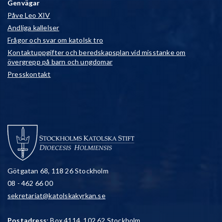
Genvägar
Påve Leo XIV
Andliga kallelser
Frågor och svar om katolsk tro
Kontaktuppgifter och beredskapsplan vid misstanke om
övergrepp på barn och ungdomar
Presskontakt
Götgatan 68, 118 26 Stockholm
08 - 462 66 00
sekretariat@katolskakyrkan.se
Postadress
: Box 4114, 102 62 Stockholm