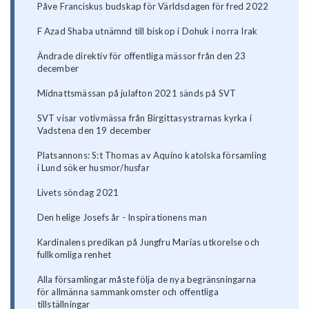
Påve Franciskus budskap för Världsdagen för fred 2022
F Azad Shaba utnämnd till biskop i Dohuk i norra Irak
Ändrade direktiv för offentliga mässor från den 23
december
Midnattsmässan på julafton 2021 sänds på SVT
SVT visar votivmässa från Birgittasystrarnas kyrka i
Vadstena den 19 december
Platsannons: S:t Thomas av Aquino katolska församling
i Lund söker husmor/husfar
Livets söndag 2021
Den helige Josefs år - Inspirationens man
Kardinalens predikan på Jungfru Marias utkorelse och
fullkomliga renhet
Alla församlingar måste följa de nya begränsningarna
för allmänna sammankomster och offentliga
tillställningar