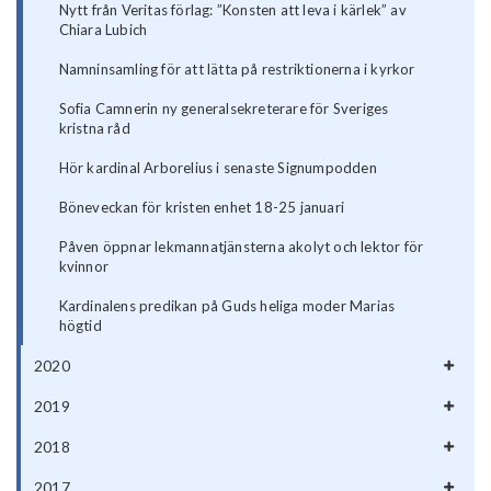
Nytt från Veritas förlag: ”Konsten att leva i kärlek” av
Chiara Lubich
Namninsamling för att lätta på restriktionerna i kyrkor
Sofia Camnerin ny generalsekreterare för Sveriges
kristna råd
Hör kardinal Arborelius i senaste Signumpodden
Böneveckan för kristen enhet 18-25 januari
Påven öppnar lekmannatjänsterna akolyt och lektor för
kvinnor
Kardinalens predikan på Guds heliga moder Marias
högtid
2020
2019
2018
2017