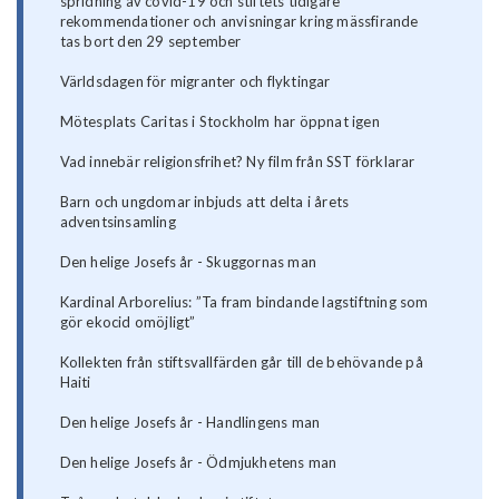
spridning av covid-19 och stiftets tidigare
rekommendationer och anvisningar kring mässfirande
tas bort den 29 september
Världsdagen för migranter och flyktingar
Mötesplats Caritas i Stockholm har öppnat igen
Vad innebär religionsfrihet? Ny film från SST förklarar
Barn och ungdomar inbjuds att delta i årets
adventsinsamling
Den helige Josefs år - Skuggornas man
Kardinal Arborelius: ”Ta fram bindande lagstiftning som
gör ekocid omöjligt”
Kollekten från stiftsvallfärden går till de behövande på
Haiti
Den helige Josefs år - Handlingens man
Den helige Josefs år - Ödmjukhetens man