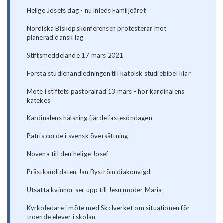
Helige Josefs dag - nu inleds Familjeåret
Nordiska Biskopskonferensen protesterar mot
planerad dansk lag
Stiftsmeddelande 17 mars 2021
Första studiehandledningen till katolsk studiebibel klar
Möte i stiftets pastoralråd 13 mars - hör kardinalens
katekes
Kardinalens hälsning fjärde fastesöndagen
Patris corde i svensk översättning
Novena till den helige Josef
Prästkandidaten Jan Byström diakonvigd
Utsatta kvinnor ser upp till Jesu moder Maria
Kyrkoledare i möte med Skolverket om situationen för
troende elever i skolan