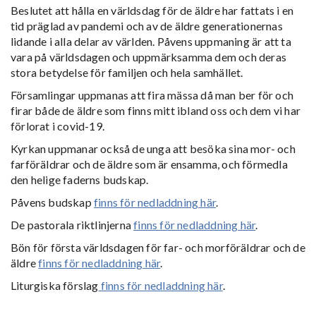
Beslutet att hålla en världsdag för de äldre har fattats i en
tid präglad av pandemi och av de äldre generationernas
lidande i alla delar av världen. Påvens uppmaning är att ta
vara på världsdagen och uppmärksamma dem och deras
stora betydelse för familjen och hela samhället.
Församlingar uppmanas att fira mässa då man ber för och
firar både de äldre som finns mitt ibland oss och dem vi har
förlorat i covid-19.
Kyrkan uppmanar också de unga att besöka sina mor- och
farföräldrar och de äldre som är ensamma, och förmedla
den helige faderns budskap.
Påvens budskap
finns för nedladdning här
.
De pastorala riktlinjerna
finns för nedladdning här
.
Bön för första världsdagen för far- och morföräldrar och de
äldre
finns för nedladdning här
.
Liturgiska förslag
finns för nedladdning här
.