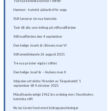
Två nya katolska kyrkor i stiftet
Hamnen - katolsk själavård för unga
SUK lanserar sin nya hemsida
Tack till alla som deltog på stiftsvallfärden
Stiftsvallfärden den 4 september
Den helige Josefs år: Bönens man VI
Stiftsmeddelande 26 augusti 2021
Tre nya präster vigda i stiftet
Den helige Josef år – Andens man II
Inbjudan att delta i firandet av ’Skapelsetid’ 1
september till 4 oktober 2021
Mässfirande enligt 1962 års ordning mm i Stockholms
katolska stift
Nu tar Livets fond emot bidragsansökningar