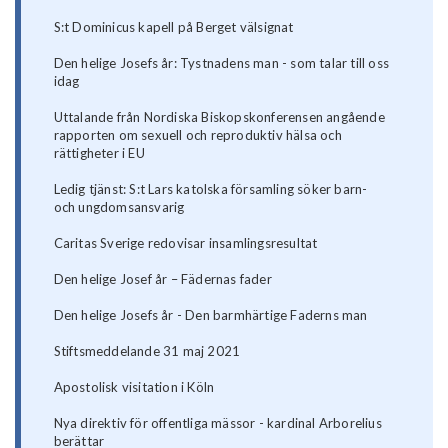
S:t Dominicus kapell på Berget välsignat
Den helige Josefs år: Tystnadens man - som talar till oss
idag
Uttalande från Nordiska Biskopskonferensen angående
rapporten om sexuell och reproduktiv hälsa och
rättigheter i EU
Ledig tjänst: S:t Lars katolska församling söker barn-
och ungdomsansvarig
Caritas Sverige redovisar insamlingsresultat
Den helige Josef år – Fädernas fader
Den helige Josefs år - Den barmhärtige Faderns man
Stiftsmeddelande 31 maj 2021
Apostolisk visitation i Köln
Nya direktiv för offentliga mässor - kardinal Arborelius
berättar