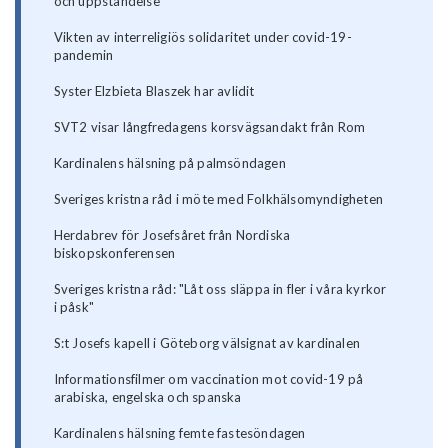
och uppståndelse
Vikten av interreligiös solidaritet under covid-19-
pandemin
Syster Elzbieta Blaszek har avlidit
SVT2 visar långfredagens korsvägsandakt från Rom
Kardinalens hälsning på palmsöndagen
Sveriges kristna råd i möte med Folkhälsomyndigheten
Herdabrev för Josefsåret från Nordiska
biskopskonferensen
Sveriges kristna råd: "Låt oss släppa in fler i våra kyrkor
i påsk"
S:t Josefs kapell i Göteborg välsignat av kardinalen
Informationsfilmer om vaccination mot covid-19 på
arabiska, engelska och spanska
Kardinalens hälsning femte fastesöndagen