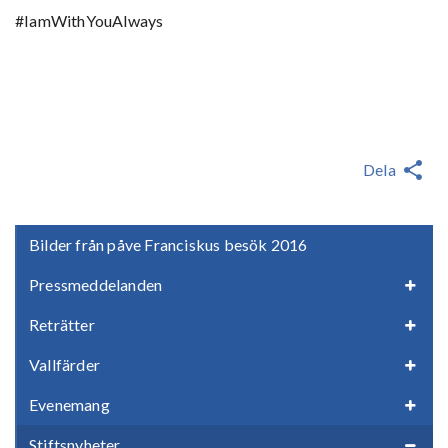
#IamWithYouAlways
Dela
Bilder från påve Franciskus besök 2016
Pressmeddelanden
Reträtter
Vallfärder
Evenemang
Stiftsnyheter