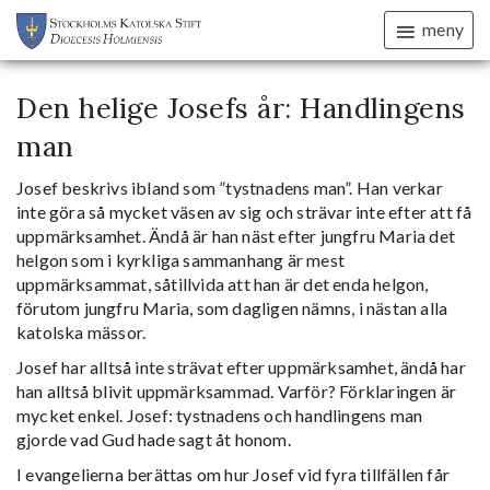
meny
Den helige Josefs år: Handlingens
man
Josef beskrivs ibland som ”tystnadens man”. Han verkar
inte göra så mycket väsen av sig och strävar inte efter att få
uppmärksamhet. Ändå är han näst efter jungfru Maria det
helgon som i kyrkliga sammanhang är mest
uppmärksammat, såtillvida att han är det enda helgon,
förutom jungfru Maria, som dagligen nämns, i nästan alla
katolska mässor.
Josef har alltså inte strävat efter uppmärksamhet, ändå har
han alltså blivit uppmärksammad. Varför? Förklaringen är
mycket enkel. Josef: tystnadens och handlingens man
gjorde vad Gud hade sagt åt honom.
I evangelierna berättas om hur Josef vid fyra tillfällen får