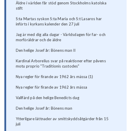
Äldre i världen får stöd genom Stockholms katolska
stift
S:ta Martas syskon S:ta Maria och S:t Lasaros har
införts i kyrkans kalender den 27 juli
Jag är med dig alla dagar - Världsdagen för far- och
morföräldrar och de äldre
Den helige Josef år: Bönens man II
Kardinal Arborelius svar på reaktioner efter påvens
motu proprio "Traditionis custodes"
Nya regler för firande av 1962 års mässa (1)
Nya regler för firande av 1962 års mässa
Vallfärd på den helige Benedicts dag
Den helige Josef år: Bönens man
Ytterligare lättnader av smittskyddsåtgärder från 15
juli