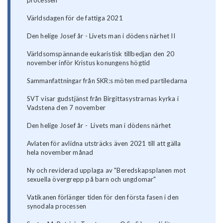
processen
Världsdagen för de fattiga 2021
Den helige Josef år - Livets man i dödens närhet II
Världsomspännande eukaristisk tillbedjan den 20
november inför Kristus konungens högtid
Sammanfattningar från SKR:s möten med partiledarna
SVT visar gudstjänst från Birgittasystrarnas kyrka i
Vadstena den 7 november
Den helige Josef år - Livets man i dödens närhet
Avlaten för avlidna utsträcks även 2021 till att gälla
hela november månad
Ny och reviderad upplaga av "Beredskapsplanen mot
sexuella övergrepp på barn och ungdomar"
Vatikanen förlänger tiden för den första fasen i den
synodala processen