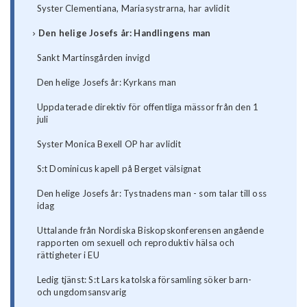
Syster Clementiana, Mariasystrarna, har avlidit
Den helige Josefs år: Handlingens man
Sankt Martinsgården invigd
Den helige Josefs år: Kyrkans man
Uppdaterade direktiv för offentliga mässor från den 1
juli
Syster Monica Bexell OP har avlidit
S:t Dominicus kapell på Berget välsignat
Den helige Josefs år: Tystnadens man - som talar till oss
idag
Uttalande från Nordiska Biskopskonferensen angående
rapporten om sexuell och reproduktiv hälsa och
rättigheter i EU
Ledig tjänst: S:t Lars katolska församling söker barn-
och ungdomsansvarig