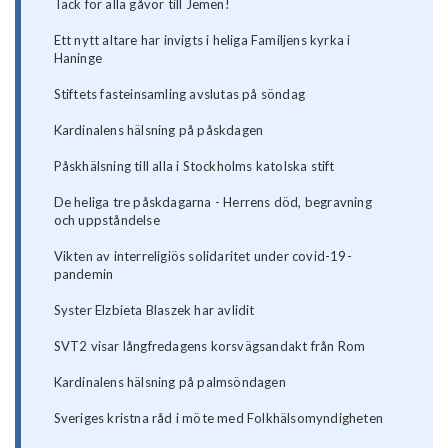
Tack för alla gåvor till Jemen!
Ett nytt altare har invigts i heliga Familjens kyrka i
Haninge
Stiftets fasteinsamling avslutas på söndag
Kardinalens hälsning på påskdagen
Påskhälsning till alla i Stockholms katolska stift
De heliga tre påskdagarna - Herrens död, begravning
och uppståndelse
Vikten av interreligiös solidaritet under covid-19-
pandemin
Syster Elzbieta Blaszek har avlidit
SVT2 visar långfredagens korsvägsandakt från Rom
Kardinalens hälsning på palmsöndagen
Sveriges kristna råd i möte med Folkhälsomyndigheten