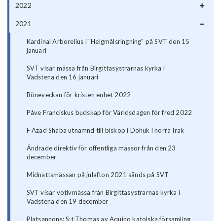
2022
2021
Kardinal Arborelius i "Helgmålsringning" på SVT den 15
januari
SVT visar mässa från Birgittasystrarnas kyrka i
Vadstena den 16 januari
Böneveckan för kristen enhet 2022
Påve Franciskus budskap för Världsdagen för fred 2022
F Azad Shaba utnämnd till biskop i Dohuk i norra Irak
Ändrade direktiv för offentliga mässor från den 23
december
Midnattsmässan på julafton 2021 sänds på SVT
SVT visar votivmässa från Birgittasystrarnas kyrka i
Vadstena den 19 december
Platsannons: S:t Thomas av Aquino katolska församling