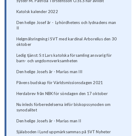
Syster M. Patricia Torstensson O.Ss.S har avlidit
Katolsk kalender 2022
Den helige Josef år - Lyhördhetens och lydnadens man
II
Helgmålsringning i SVT med kardinal Arborelius den 30
oktober
Ledig tjänst: S:t Lars katolska församling ansvarig för
barn- och ungdomsverksamheten
Den helige Josefs år - Marias man III
Påvens budskap för Världsmissionsdagen 2021
Herdabrev från NBK för söndagen den 17 oktober
Nu inleds förberedelserna inför biskopssynoden om
synodalitet
Den helige Josefs år - Marias man II
Själaboden i Lund uppmärksammas på SVT Nyheter