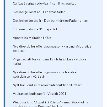
Caritas Sverige redovisar insamlingsresultat
Den helige Josef år – Fädernas fader
Den helige Josefs år - Den barmhärtige Faderns man
Stiftsmeddelande 31 maj 2021
Apostolisk visitation i Köln
Nya direktiv för offentliga mässor - kardinal Arborelius
berättar
Pingstreträtt för världens liv - från S:t Lars katolska
kyrka
Nya direktiv för offentliga mässor och andra
gudstjänster i vårt stift
Nytt från Veritas: "En kort introduktion till offer"
Vatikanens budskap för Vesakh 2021
Webbinarium: "Dopet in i Kristus" – med Stockholms
katolska stift och Equmeniakyrkan