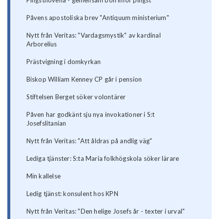
Pingstnovena - gemensam bön inför pingst
Påvens apostoliska brev "Antiquum ministerium"
Nytt från Veritas: "Vardagsmystik" av kardinal
Arborelius
Prästvigning i domkyrkan
Biskop William Kenney CP går i pension
Stiftelsen Berget söker volontärer
Påven har godkänt sju nya invokationer i S:t
Josefslitanian
Nytt från Veritas: "Att åldras på andlig väg"
Lediga tjänster: S:ta Maria folkhögskola söker lärare
Min kallelse
Ledig tjänst: konsulent hos KPN
Nytt från Veritas: "Den helige Josefs år - texter i urval"