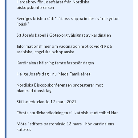
Herdabrev för Josefsåret från Nordiska
biskopskonferensen
Sveriges kristna råd: "Låt oss släppa in fler i våra kyrkor
i påsk"
S:t Josefs kapell i Göteborg välsignat av kardinalen
Informationsfilmer om vaccination mot covid-19 på
arabiska, engelska och spanska
Kardinalens hälsning femte fastesöndagen
Helige Josefs dag - nu inleds Familjeåret
Nordiska Biskopskonferensen protesterar mot
planerad dansk lag
Stiftsmeddelande 17 mars 2021
Första studiehandledningen till katolsk studiebibel klar
Möte i stiftets pastoralråd 13 mars - hör kardinalens
katekes