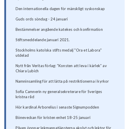
Den internationella dagen för mänskligt syskonskap
Guds ords söndag - 24 januari
Bestämmelser angående katekes och konfirmation
Stiftsmeddelande januari 2021.
Stockholms katolska stifts medalj "Ora et Labora"
utdelad
Nytt från Veritas förlag: ”Konsten att leva i kärlek” av
Chiara Lubich
Namninsamling för att lätta på restriktionerna i kyrkor
Sofia Camnerin ny generalsekreterare för Sveriges
kristna råd
Hör kardinal Arborelius i senaste Signumpodden
Böneveckan för kristen enhet 18-25 januari
Påven öppnar lekmannatjänsterna akolyt och lektor för