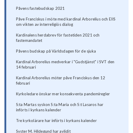
Påvens fastebudskap 2021
Påve Franciskus i möte med kardinal Arborelius och EIIS
om vikten av interreligiös dialog
Kardinalens herdabrev för fastetiden 2021 och
fastemandatet
Påvens budskap på Världsdagen för de sjuka
Kardinal Arborelius medverkar i "Gudstjänst" i SVT den
14 februari
Kardinal Arborelius möter påve Franciskus den 12
februari
Kyrkoledare önskar mer konsekventa pandemiregler
S:ta Martas syskon S:ta Maria och S:t Lasaros har
införts i kyrkans kalender
Tre kyrkolärare har införts i kyrkans kalender
Syster M. Hildegund har avlidit