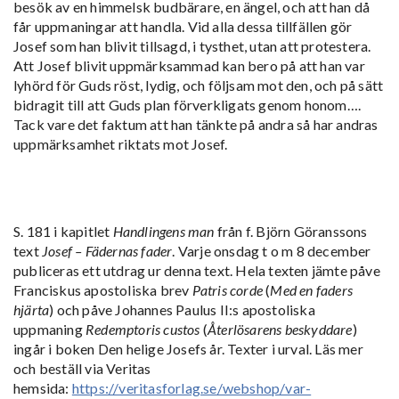
besök av en himmelsk budbärare, en ängel, och att han då
får uppmaningar att handla. Vid alla dessa tillfällen gör
Josef som han blivit tillsagd, i tysthet, utan att protestera.
Att Josef blivit uppmärksammad kan bero på att han var
lyhörd för Guds röst, lydig, och följsam mot den, och på sätt
bidragit till att Guds plan förverkligats genom honom….
Tack vare det faktum att han tänkte på andra så har andras
uppmärksamhet riktats mot Josef.
S. 181 i kapitlet
Handlingens man
från f. Björn Göranssons
text
Josef – Fädernas fader
.
Varje onsdag t o m 8 december
publiceras ett utdrag ur denna text.
Hela texten jämte påve
Franciskus apostoliska brev
Patris corde
(
Med en faders
hjärta
) och påve Johannes Paulus II:s apostoliska
uppmaning
Redemptoris custos
(
Återlösarens beskyddare
)
ingår i boken Den helige Josefs år. Texter i urval. Läs mer
och beställ via Veritas
hemsida:
https://veritasforlag.se/webshop/var-