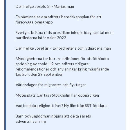
Den helige Josefs år - Marias man
En påminnelse om stiftets beredskapsplan för att
förebygga övergrepp
Sveriges kristna råds presidium inleder idag samtal med
partiledarna inför valet 2022
Den helige Josef år - Lyhördhetens och lydnadens man
Myndigheterna tar bort restriktioner för att förhindra
spridning av covid-19 och stiftets tidigare
rekommendationer och anvisningar kring mässfirande
tas bort den 29 september
Världsdagen för migranter och flyktingar
Mötesplats Caritas i Stockholm har öppnat igen
Vad innebär religionsfrihet? Ny film från SST förklarar
Barn och ungdomar inbjuds att delta i årets
adventsinsamling