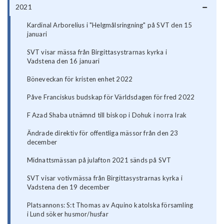
2021
Kardinal Arborelius i "Helgmålsringning" på SVT den 15
januari
SVT visar mässa från Birgittasystrarnas kyrka i
Vadstena den 16 januari
Böneveckan för kristen enhet 2022
Påve Franciskus budskap för Världsdagen för fred 2022
F Azad Shaba utnämnd till biskop i Dohuk i norra Irak
Ändrade direktiv för offentliga mässor från den 23
december
Midnattsmässan på julafton 2021 sänds på SVT
SVT visar votivmässa från Birgittasystrarnas kyrka i
Vadstena den 19 december
Platsannons: S:t Thomas av Aquino katolska församling
i Lund söker husmor/husfar