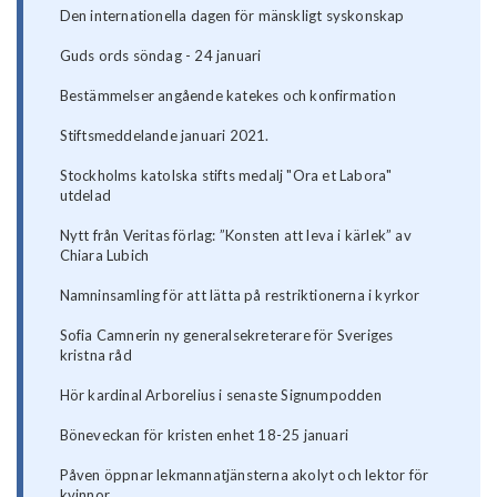
Den internationella dagen för mänskligt syskonskap
Guds ords söndag - 24 januari
Bestämmelser angående katekes och konfirmation
Stiftsmeddelande januari 2021.
Stockholms katolska stifts medalj "Ora et Labora"
utdelad
Nytt från Veritas förlag: ”Konsten att leva i kärlek” av
Chiara Lubich
Namninsamling för att lätta på restriktionerna i kyrkor
Sofia Camnerin ny generalsekreterare för Sveriges
kristna råd
Hör kardinal Arborelius i senaste Signumpodden
Böneveckan för kristen enhet 18-25 januari
Påven öppnar lekmannatjänsterna akolyt och lektor för
kvinnor