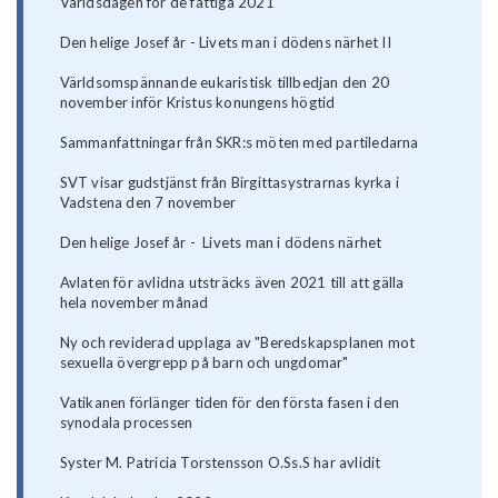
Världsdagen för de fattiga 2021
Den helige Josef år - Livets man i dödens närhet II
Världsomspännande eukaristisk tillbedjan den 20
november inför Kristus konungens högtid
Sammanfattningar från SKR:s möten med partiledarna
SVT visar gudstjänst från Birgittasystrarnas kyrka i
Vadstena den 7 november
Den helige Josef år - Livets man i dödens närhet
Avlaten för avlidna utsträcks även 2021 till att gälla
hela november månad
Ny och reviderad upplaga av "Beredskapsplanen mot
sexuella övergrepp på barn och ungdomar"
Vatikanen förlänger tiden för den första fasen i den
synodala processen
Syster M. Patricia Torstensson O.Ss.S har avlidit