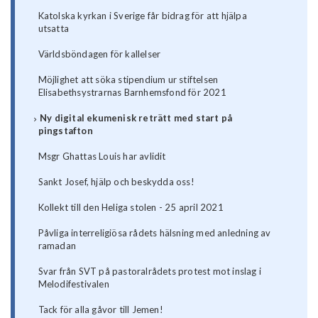
Katolska kyrkan i Sverige får bidrag för att hjälpa
utsatta
Världsböndagen för kallelser
Möjlighet att söka stipendium ur stiftelsen
Elisabethsystrarnas Barnhemsfond för 2021
Ny digital ekumenisk reträtt med start på
pingstafton
Msgr Ghattas Louis har avlidit
Sankt Josef, hjälp och beskydda oss!
Kollekt till den Heliga stolen - 25 april 2021
Påvliga interreligiösa rådets hälsning med anledning av
ramadan
Svar från SVT på pastoralrådets protest mot inslag i
Melodifestivalen
Tack för alla gåvor till Jemen!