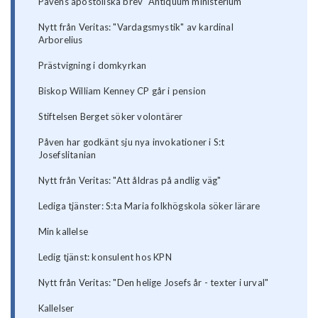
Påvens apostoliska brev "Antiquum ministerium"
Nytt från Veritas: "Vardagsmystik" av kardinal
Arborelius
Prästvigning i domkyrkan
Biskop William Kenney CP går i pension
Stiftelsen Berget söker volontärer
Påven har godkänt sju nya invokationer i S:t
Josefslitanian
Nytt från Veritas: "Att åldras på andlig väg"
Lediga tjänster: S:ta Maria folkhögskola söker lärare
Min kallelse
Ledig tjänst: konsulent hos KPN
Nytt från Veritas: "Den helige Josefs år - texter i urval"
Kallelser