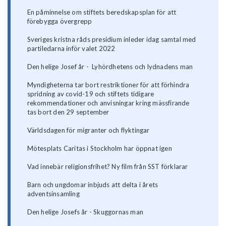
En påminnelse om stiftets beredskapsplan för att
förebygga övergrepp
Sveriges kristna råds presidium inleder idag samtal med
partiledarna inför valet 2022
Den helige Josef år - Lyhördhetens och lydnadens man
Myndigheterna tar bort restriktioner för att förhindra
spridning av covid-19 och stiftets tidigare
rekommendationer och anvisningar kring mässfirande
tas bort den 29 september
Världsdagen för migranter och flyktingar
Mötesplats Caritas i Stockholm har öppnat igen
Vad innebär religionsfrihet? Ny film från SST förklarar
Barn och ungdomar inbjuds att delta i årets
adventsinsamling
Den helige Josefs år - Skuggornas man