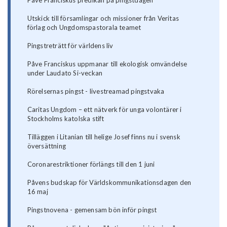
Påve Franciskus predikan på pingstdagen
Utskick till församlingar och missioner från Veritas
förlag och Ungdomspastorala teamet
Pingstreträtt för världens liv
Påve Franciskus uppmanar till ekologisk omvändelse
under Laudato Si-veckan
Rörelsernas pingst - livestreamad pingstvaka
Caritas Ungdom – ett nätverk för unga volontärer i
Stockholms katolska stift
Tilläggen i Litanian till helige Josef finns nu i svensk
översättning
Coronarestriktioner förlängs till den 1 juni
Påvens budskap för Världskommunikationsdagen den
16 maj
Pingstnovena - gemensam bön inför pingst