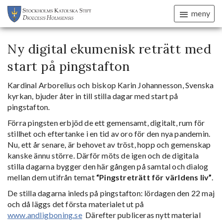
meny
Ny digital ekumenisk reträtt med
start på pingstafton
Kardinal Arborelius och biskop Karin Johannesson, Svenska
kyrkan, bjuder åter in till stilla dagar med start på
pingstafton.
Förra pingsten erbjöd de ett gemensamt, digitalt, rum för
stillhet och eftertanke i en tid av oro för den nya pandemin.
Nu, ett år senare, är behovet av tröst, hopp och gemenskap
kanske ännu större. Därför möts de igen och de digitala
stilla dagarna bygger den här gången på samtal och dialog
mellan dem utifrån temat
“Pingstreträtt för världens liv”
.
De stilla dagarna inleds på pingstafton: lördagen den 22 maj
och då läggs det första materialet ut på
www.andligboning.se
Därefter publiceras nytt material