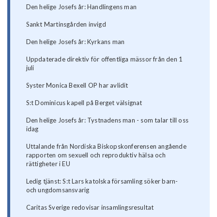
Den helige Josefs år: Handlingens man
Sankt Martinsgården invigd
Den helige Josefs år: Kyrkans man
Uppdaterade direktiv för offentliga mässor från den 1
juli
Syster Monica Bexell OP har avlidit
S:t Dominicus kapell på Berget välsignat
Den helige Josefs år: Tystnadens man - som talar till oss
idag
Uttalande från Nordiska Biskopskonferensen angående
rapporten om sexuell och reproduktiv hälsa och
rättigheter i EU
Ledig tjänst: S:t Lars katolska församling söker barn-
och ungdomsansvarig
Caritas Sverige redovisar insamlingsresultat