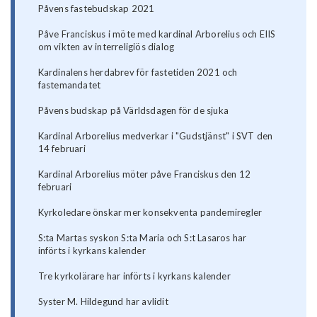
Påvens fastebudskap 2021
Påve Franciskus i möte med kardinal Arborelius och EIIS
om vikten av interreligiös dialog
Kardinalens herdabrev för fastetiden 2021 och
fastemandatet
Påvens budskap på Världsdagen för de sjuka
Kardinal Arborelius medverkar i "Gudstjänst" i SVT den
14 februari
Kardinal Arborelius möter påve Franciskus den 12
februari
Kyrkoledare önskar mer konsekventa pandemiregler
S:ta Martas syskon S:ta Maria och S:t Lasaros har
införts i kyrkans kalender
Tre kyrkolärare har införts i kyrkans kalender
Syster M. Hildegund har avlidit