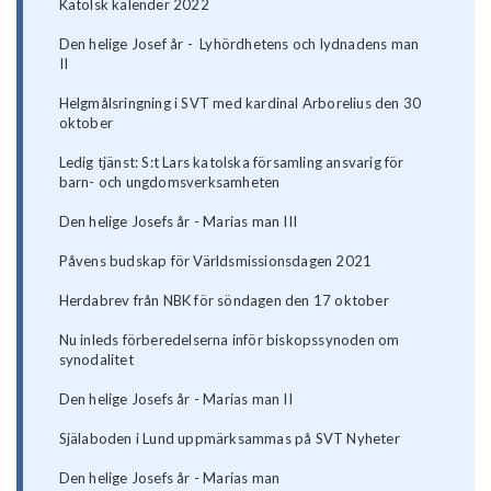
Katolsk kalender 2022
Den helige Josef år - Lyhördhetens och lydnadens man
II
Helgmålsringning i SVT med kardinal Arborelius den 30
oktober
Ledig tjänst: S:t Lars katolska församling ansvarig för
barn- och ungdomsverksamheten
Den helige Josefs år - Marias man III
Påvens budskap för Världsmissionsdagen 2021
Herdabrev från NBK för söndagen den 17 oktober
Nu inleds förberedelserna inför biskopssynoden om
synodalitet
Den helige Josefs år - Marias man II
Själaboden i Lund uppmärksammas på SVT Nyheter
Den helige Josefs år - Marias man