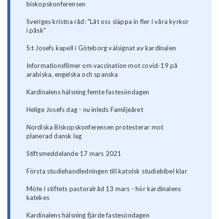
biskopskonferensen
Sveriges kristna råd: "Låt oss släppa in fler i våra kyrkor
i påsk"
S:t Josefs kapell i Göteborg välsignat av kardinalen
Informationsfilmer om vaccination mot covid-19 på
arabiska, engelska och spanska
Kardinalens hälsning femte fastesöndagen
Helige Josefs dag - nu inleds Familjeåret
Nordiska Biskopskonferensen protesterar mot
planerad dansk lag
Stiftsmeddelande 17 mars 2021
Första studiehandledningen till katolsk studiebibel klar
Möte i stiftets pastoralråd 13 mars - hör kardinalens
katekes
Kardinalens hälsning fjärde fastesöndagen