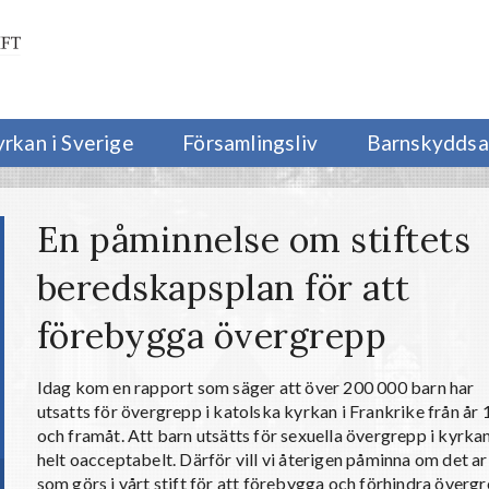
yrkan i Sverige
Församlingsliv
Barnskyddsa
En påminnelse om stiftets
beredskapsplan för att
förebygga övergrepp
Idag kom en rapport som säger att över 200 000 barn har
utsatts för övergrepp i katolska kyrkan i Frankrike från år
och framåt. Att barn utsätts för sexuella övergrepp i kyrkan
helt oacceptabelt. Därför vill vi återigen påminna om det a
som görs i vårt stift för att förebygga och förhindra överg