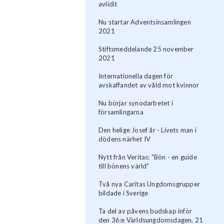
avlidit
Nu startar Adventsinsamlingen
2021
Stiftsmeddelande 25 november
2021
Internationella dagen för
avskaffandet av våld mot kvinnor
Nu börjar synodarbetet i
församlingarna
Den helige Josef år - Livets man i
dödens närhet IV
Nytt från Veritas: "Bön - en guide
till bönens värld"
Två nya Caritas Ungdomsgrupper
bildade i Sverige
Ta del av påvens budskap inför
den 36:e Världsungdomsdagen, 21