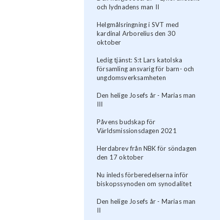
och lydnadens man II
Helgmålsringning i SVT med
kardinal Arborelius den 30
oktober
Ledig tjänst: S:t Lars katolska
församling ansvarig för barn- och
ungdomsverksamheten
Den helige Josefs år - Marias man
III
Påvens budskap för
Världsmissionsdagen 2021
Herdabrev från NBK för söndagen
den 17 oktober
Nu inleds förberedelserna inför
biskopssynoden om synodalitet
Den helige Josefs år - Marias man
II