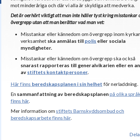
mot minderåriga och där vi alla är skyldiga att medverka.
Det är oerhört viktigt att man inte håller tyst kring misstankar
övergrepp utan att man berättar vad man vet:
Misstankar eller kännedom om övergrepp inom kyrka
verksamhet
ska anmälas till
polis
eller sociala
myndigheter.
Misstankar eller kännedom om övergrepp ska också
snarast rapporteras till generalvikarien eller en a
av
stiftets kontaktpersoner
.
Här finns
beredskapsplanen i sin helhet
för nerladdning.
En
sammanfattning av beredskapsplanen
på olika språ
finns här
.
Mer information om
stiftets Barnskyddsombud och
beredskapsarbete finns här
.
Dela