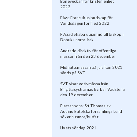
Böneveckan för kristen enhet
2022
Påve Franciskus budskap för
Världsdagen för fred 2022
F Azad Shaba utnämnd till biskop i
Dohuk i norra Irak
Ändrade direktiv för offentliga
mässor från den 23 december
Midnattsmässan på julafton 2021
sänds på SVT
SVT visar votivmässa från
Birgittasystrarnas kyrka i Vadstena
den 19 december
Platsannons: S:t Thomas av
Aquino katolska församling i Lund
söker husmor/husfar
Livets söndag 2021