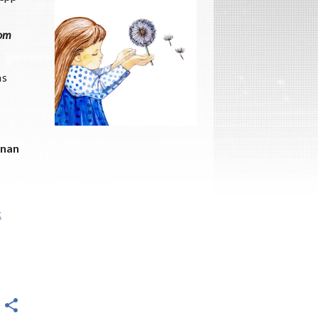
 om
ns
nnan
k