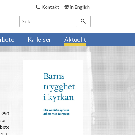
Kontakt
in English
rbete
Kallelser
Aktuellt
 1950
 är
rbete
repp