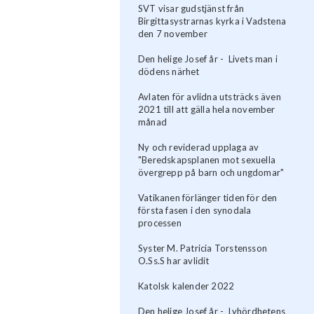
SVT visar gudstjänst från
Birgittasystrarnas kyrka i Vadstena
den 7 november
Den helige Josef år - Livets man i
dödens närhet
Avlaten för avlidna utsträcks även
2021 till att gälla hela november
månad
Ny och reviderad upplaga av
"Beredskapsplanen mot sexuella
övergrepp på barn och ungdomar"
Vatikanen förlänger tiden för den
första fasen i den synodala
processen
Syster M. Patricia Torstensson
O.Ss.S har avlidit
Katolsk kalender 2022
Den helige Josef år - Lyhördhetens