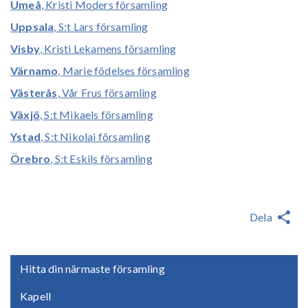
Umeå
, Kristi Moders församling
Uppsala
, S:t Lars församling
Visby
, Kristi Lekamens församling
Värnamo
, Marie födelses församling
Västerås
, Vår Frus församling
Växjö
, S:t Mikaels församling
Ystad
, S:t Nikolai församling
Örebro
, S:t Eskils församling
Dela
Hitta din närmaste församling
Kapell