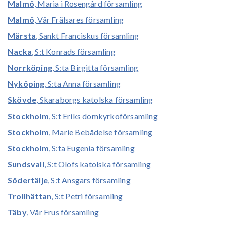
Malmö
, Maria i Rosengård församling
Malmö
, Vår Frälsares församling
Märsta
, Sankt Franciskus församling
Nacka
, S:t Konrads församling
Norrköping
, S:ta Birgitta församling
Nyköping
, S:ta Anna församling
Skövde
, Skaraborgs katolska församling
Stockholm
, S:t Eriks domkyrkoförsamling
Stockholm
, Marie Bebådelse församling
Stockholm
, S:ta Eugenia församling
Sundsvall
, S:t Olofs katolska församling
Södertälje
, S:t Ansgars församling
Trollhättan
, S:t Petri församling
Täby
, Vår Frus församling