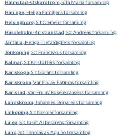
Halmstad-Oskarström
, S:ta Maria församling
Haninge
, Heliga Familjens församling
Helsingborg
, S:t Clemens församling
Hässleholm-Kristianstad
, S:t Andreas församling
Järfälla
, Heliga Trefaldighets församling
Jönköping
, S:t Franciskus församling
Kalmar
, S:t Kristoffers församling
Karlskoga
, S:t Görans församling
Karlskrona
, Vår Fru av Fatimas församling
Karlstad
, Vår Fru av Rosenkransens församling
Landskrona
, Johannes Döparens församling
Linköping
, S:t Nikolai församling
Luleå
, S:t Josef Arbetarens församling
Lund
, S:t Thomas av Aquino församling