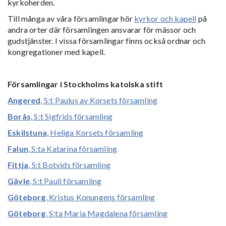
kyrkoherden.
Till många av våra församlingar hör
kyrkor och kapell
på
andra orter där församlingen ansvarar för mässor och
gudstjänster. I vissa församlingar finns också ordnar och
kongregationer med kapell.
Församlingar i Stockholms katolska stift
Angered
, S:t Paulus av Korsets församling
Borås
, S:t Sigfrids församling
Eskilstuna
, Heliga Korsets församling
Falun
, S:ta Katarina församling
Fittja
, S:t Botvids församling
Gävle
, S:t Pauli församling
Göteborg
, Kristus Konungens församling
Göteborg
, S:ta Maria Magdalena församling