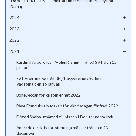
"Dopet in i Kristus" - seminarium med Equmeniakyrkan
20 maj
2024
2023
2022
2021
Kardinal Arborelius i "Helgmålsringning" på SVT den 15
januari
SVT visar mässa från Birgittasystrarnas kyrka i
Vadstena den 16 januari
Böneveckan för kristen enhet 2022
Påve Franciskus budskap för Världsdagen för fred 2022
F Azad Shaba utnämnd till biskop i Dohuk i norra Irak
Ändrade direktiv för offentliga mässor från den 23
december