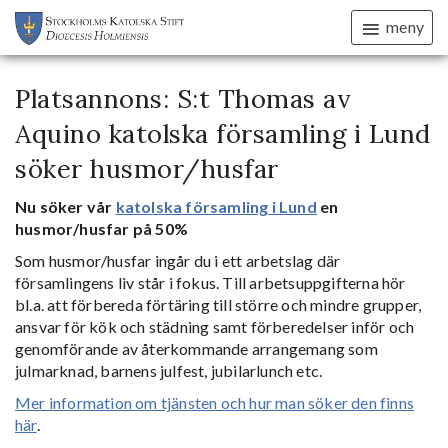
meny
Platsannons: S:t Thomas av
Aquino katolska församling i Lund
söker husmor/husfar
Nu söker vår
katolska församling i Lund
en
husmor/husfar på 50%
Som husmor/husfar ingår du i ett arbetslag där
församlingens liv står i fokus. Till arbetsuppgifterna hör
bl.a. att förbereda förtäring till större och mindre grupper,
ansvar för kök och städning samt förberedelser inför och
genomförande av återkommande arrangemang som
julmarknad, barnens julfest, jubilarlunch etc.
Mer information om tjänsten och hur man söker den finns
här
.