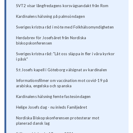
SVT2 visar långfredagens korsvägsandakt från Rom
Kardinalens hälsning på palmsöndagen
Sveriges kristna råd i möte med Folkhälsomyndigheten
Herdabrev för Josefsåret från Nordiska
biskopskonferensen
Sveriges kristna råd: "Låt oss släppa in fler i våra kyrkor
i påsk"
S:t Josefs kapell i Göteborg välsignat av kardinalen
Informationsfilmer om vaccination mot covid-19 på
arabiska, engelska och spanska
Kardinalens hälsning femte fastesöndagen
Helige Josefs dag - nu inleds Familjeåret
Nordiska Biskopskonferensen protesterar mot
planerad dansk lag