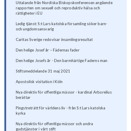
Uttalande från Nordiska Biskopskonferensen angående
rapporten om sexuell och reproduktiv hälsa och
rättigheter i EU
Ledig tjänst: S:t Lars katolska församling söker barn-
och ungdomsansvarig
Caritas Sverige redovisar insamlingsresultat
Den helige Josef år – Fädernas fader
Den helige Josefs år - Den barmhärtige Faderns man
Stiftsmeddelande 31 maj 2021
Apostolisk visitation i Köln
Nya direktiv för offentliga mässor - kardinal Arborelius
berättar
Pingstreträtt för världens liv - från S:t Lars katolska
kyrka
Nya direktiv för offentliga mässor och andra
gudstjänster i vårt stift