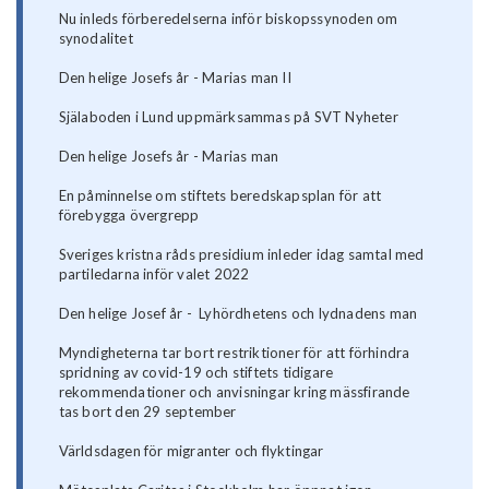
Nu inleds förberedelserna inför biskopssynoden om
synodalitet
Den helige Josefs år - Marias man II
Själaboden i Lund uppmärksammas på SVT Nyheter
Den helige Josefs år - Marias man
En påminnelse om stiftets beredskapsplan för att
förebygga övergrepp
Sveriges kristna råds presidium inleder idag samtal med
partiledarna inför valet 2022
Den helige Josef år - Lyhördhetens och lydnadens man
Myndigheterna tar bort restriktioner för att förhindra
spridning av covid-19 och stiftets tidigare
rekommendationer och anvisningar kring mässfirande
tas bort den 29 september
Världsdagen för migranter och flyktingar