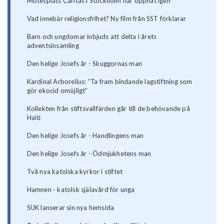
Mötesplats Caritas i Stockholm har öppnat igen
Vad innebär religionsfrihet? Ny film från SST förklarar
Barn och ungdomar inbjuds att delta i årets
adventsinsamling
Den helige Josefs år - Skuggornas man
Kardinal Arborelius: ”Ta fram bindande lagstiftning som
gör ekocid omöjligt”
Kollekten från stiftsvallfärden går till de behövande på
Haiti
Den helige Josefs år - Handlingens man
Den helige Josefs år - Ödmjukhetens man
Två nya katolska kyrkor i stiftet
Hamnen - katolsk själavård för unga
SUK lanserar sin nya hemsida