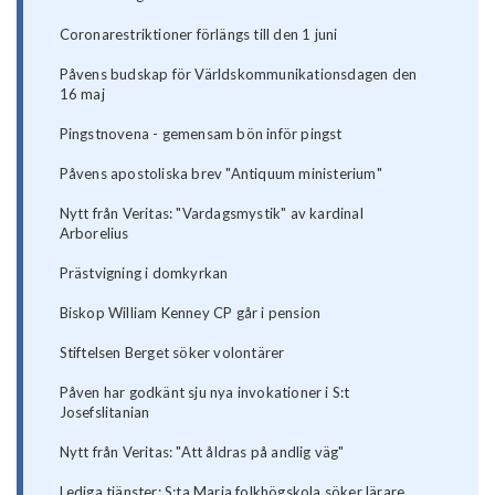
Coronarestriktioner förlängs till den 1 juni
Påvens budskap för Världskommunikationsdagen den
16 maj
Pingstnovena - gemensam bön inför pingst
Påvens apostoliska brev "Antiquum ministerium"
Nytt från Veritas: "Vardagsmystik" av kardinal
Arborelius
Prästvigning i domkyrkan
Biskop William Kenney CP går i pension
Stiftelsen Berget söker volontärer
Påven har godkänt sju nya invokationer i S:t
Josefslitanian
Nytt från Veritas: "Att åldras på andlig väg"
Lediga tjänster: S:ta Maria folkhögskola söker lärare