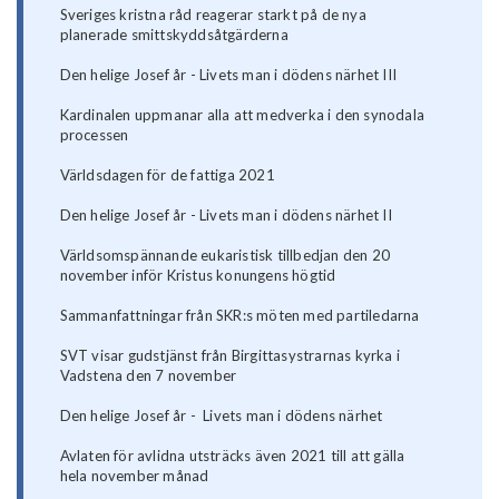
Sveriges kristna råd reagerar starkt på de nya
planerade smittskyddsåtgärderna
Den helige Josef år - Livets man i dödens närhet III
Kardinalen uppmanar alla att medverka i den synodala
processen
Världsdagen för de fattiga 2021
Den helige Josef år - Livets man i dödens närhet II
Världsomspännande eukaristisk tillbedjan den 20
november inför Kristus konungens högtid
Sammanfattningar från SKR:s möten med partiledarna
SVT visar gudstjänst från Birgittasystrarnas kyrka i
Vadstena den 7 november
Den helige Josef år - Livets man i dödens närhet
Avlaten för avlidna utsträcks även 2021 till att gälla
hela november månad