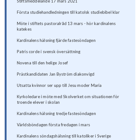
Stiftsmeddelande 17 mars 2021
Första studiehandledningen till katolsk studiebibel klar
Möte i stiftets pastoralråd 13 mars - hör kardinalens
katekes
Kardinalens hälsning fjärde fastesöndagen
Patris corde i svensk översättning
Novena till den helige Josef
Prästkandidaten Jan Byström diakonvigd
Utsatta kvinnor ser upp till Jesu moder Maria
Kyrkoledare i möte med Skolverket om situationen för
troende elever i skolan
Kardinalens hälsning tredje fastesöndagen
Världsböndagen första fredagen i mars
Kardinalens söndagshälsning till katoliker i Sverige