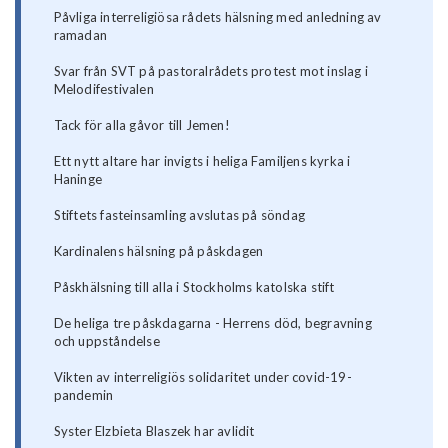
Påvliga interreligiösa rådets hälsning med anledning av
ramadan
Svar från SVT på pastoralrådets protest mot inslag i
Melodifestivalen
Tack för alla gåvor till Jemen!
Ett nytt altare har invigts i heliga Familjens kyrka i
Haninge
Stiftets fasteinsamling avslutas på söndag
Kardinalens hälsning på påskdagen
Påskhälsning till alla i Stockholms katolska stift
De heliga tre påskdagarna - Herrens död, begravning
och uppståndelse
Vikten av interreligiös solidaritet under covid-19-
pandemin
Syster Elzbieta Blaszek har avlidit