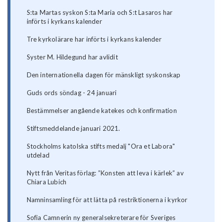
S:ta Martas syskon S:ta Maria och S:t Lasaros har
införts i kyrkans kalender
Tre kyrkolärare har införts i kyrkans kalender
Syster M. Hildegund har avlidit
Den internationella dagen för mänskligt syskonskap
Guds ords söndag - 24 januari
Bestämmelser angående katekes och konfirmation
Stiftsmeddelande januari 2021.
Stockholms katolska stifts medalj "Ora et Labora"
utdelad
Nytt från Veritas förlag: ”Konsten att leva i kärlek” av
Chiara Lubich
Namninsamling för att lätta på restriktionerna i kyrkor
Sofia Camnerin ny generalsekreterare för Sveriges