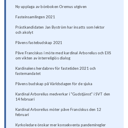
Ny upplaga av bönboken Oremus utgiven
Fasteinsamlingen 2021
Prästkandidaten Jan Byström har insatts som lektor
och akolyt
Påvens fastebudskap 2021
Påve Franciskus i möte med kardinal Arborelius och EIIS
om vikten av interreligiös dialog
Kardinalens herdabrev för fastetiden 2021 och
fastemandatet
Påvens budskap på Världsdagen för de sjuka
Kardinal Arborelius medverkar i "Gudstjänst" i SVT den
14 februari
Kardinal Arborelius möter påve Franciskus den 12
februari
Kyrkoledare önskar mer konsekventa pandemiregler