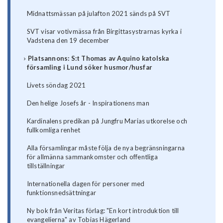
Midnattsmässan på julafton 2021 sänds på SVT
SVT visar votivmässa från Birgittasystrarnas kyrka i
Vadstena den 19 december
Platsannons: S:t Thomas av Aquino katolska
församling i Lund söker husmor/husfar
Livets söndag 2021
Den helige Josefs år - Inspirationens man
Kardinalens predikan på Jungfru Marias utkorelse och
fullkomliga renhet
Alla församlingar måste följa de nya begränsningarna
för allmänna sammankomster och offentliga
tillställningar
Internationella dagen för personer med
funktionsnedsättningar
Ny bok från Veritas förlag: "En kort introduktion till
evangelierna" av Tobias Hägerland