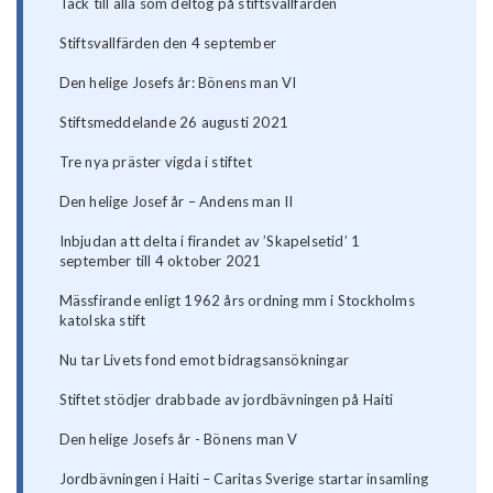
Tack till alla som deltog på stiftsvallfärden
Stiftsvallfärden den 4 september
Den helige Josefs år: Bönens man VI
Stiftsmeddelande 26 augusti 2021
Tre nya präster vigda i stiftet
Den helige Josef år – Andens man II
Inbjudan att delta i firandet av ’Skapelsetid’ 1
september till 4 oktober 2021
Mässfirande enligt 1962 års ordning mm i Stockholms
katolska stift
Nu tar Livets fond emot bidragsansökningar
Stiftet stödjer drabbade av jordbävningen på Haiti
Den helige Josefs år - Bönens man V
Jordbävningen i Haiti – Caritas Sverige startar insamling