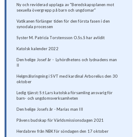
Ny och reviderad upplaga av "Beredskapsplanen mot
sexuella övergrepp på barn och ungdomar"
Vatikanen förlänger tiden för den första fasen i den
synodala processen
Syster M. Patricia Torstensson O.Ss.S har avlidit
Katolsk kalender 2022
Den helige Josef år - Lyhördhetens och lydnadens man
II
Helgmålsringning i SVT med kardinal Arborelius den 30
oktober
Ledig tjänst: S:t Lars katolska församling ansvarig för
barn- och ungdomsverksamheten
Den helige Josefs år - Marias man III
Påvens budskap för Världsmissionsdagen 2021
Herdabrev från NBK för söndagen den 17 oktober