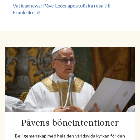
Vaticannews
: Påve Leo:s apostoliska resa till
Frankrike
Påvens böneintentioner
Be i gemenskap med hela den världsvida kyrkan för den