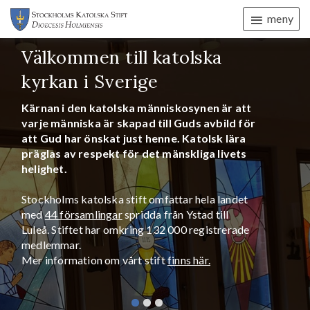
meny
Välkommen till katolska
kyrkan i Sverige
Kärnan i den katolska människosynen är att
varje människa är skapad till Guds avbild för
att Gud har önskat just henne. Katolsk lära
präglas av respekt för det mänskliga livets
helighet.
Stockholms katolska stift omfattar hela landet
med
44 församlingar
spridda från Ystad till
Luleå.
Stiftet har omkring 132 000 registrerade
medlemmar.
Mer information om vårt stift
finns här.