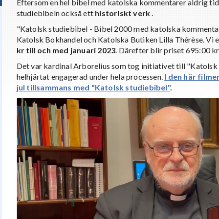
Eftersom en hel bibel med katolska kommentarer aldrig tidig
studiebibeln också ett
historiskt verk
.
"Katolsk studiebibel - Bibel 2000 med katolska kommentar
Katolsk Bokhandel och Katolska Butiken Lilla Thérèse. Vi e
kr till och med januari 2023
. Därefter blir priset 695:00 
Det var kardinal Arborelius som tog initiativet till "Katolsk
helhjärtat engagerad under hela processen.
I den här filme
jul tillsammans med "Katolsk studiebibel"
.