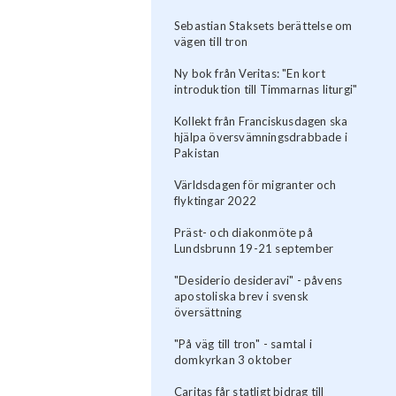
Sebastian Staksets berättelse om
vägen till tron
Ny bok från Veritas: "En kort
introduktion till Timmarnas liturgi"
Kollekt från Franciskusdagen ska
hjälpa översvämningsdrabbade i
Pakistan
Världsdagen för migranter och
flyktingar 2022
Präst- och diakonmöte på
Lundsbrunn 19-21 september
"Desiderio desideravi" - påvens
apostoliska brev i svensk
översättning
"På väg till tron" - samtal i
domkyrkan 3 oktober
Caritas får statligt bidrag till