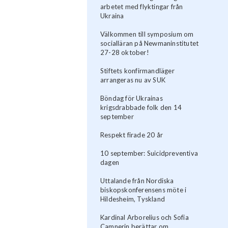
arbetet med flyktingar från
Ukraina
Välkommen till symposium om
socialläran på Newmaninstitutet
27-28 oktober!
Stiftets konfirmandläger
arrangeras nu av SUK
Böndag för Ukrainas
krigsdrabbade folk den 14
september
Respekt firade 20 år
10 september: Suicidpreventiva
dagen
Uttalande från Nordiska
biskopskonferensens möte i
Hildesheim, Tyskland
Kardinal Arborelius och Sofia
Camnerin berättar om