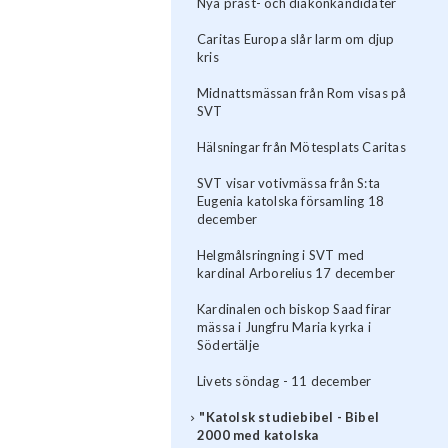
Nya präst- och diakonkandidater
Caritas Europa slår larm om djup
kris
Midnattsmässan från Rom visas på
SVT
Hälsningar från Mötesplats Caritas
SVT visar votivmässa från S:ta
Eugenia katolska församling 18
december
Helgmålsringning i SVT med
kardinal Arborelius 17 december
Kardinalen och biskop Saad firar
mässa i Jungfru Maria kyrka i
Södertälje
Livets söndag - 11 december
"Katolsk studiebibel - Bibel
2000 med katolska