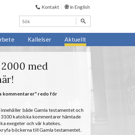
Kontakt
in English
rbete
Kallelser
Aktuellt
el 2000 med
är!
ska kommentarer" redo för
 innehåller både Gamla testamentet och
och 3100 katolska kommentarer hämtade
ska exegeter och vår katekes.
kryfa böckerna till Gamla testamentet.