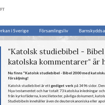
yrkan i Sverige
Församlingsliv
Barnskyddsa
"Katolsk studiebibel - Bib
katolska kommentarer" är h
Nu finns "Katolsk studiebibel - Bibel 2000 med katol
försäljning!
Katolsk studiebibel är ett
gediget verk
på 3496 sidor. Den
Nya testamentet och har totalt 73 katolska inledningar 
från kyrkofäderna, koncilietexter, påvliga dokument, katol
Studiebibeln innehåller även de deuterokanoniska eller apo