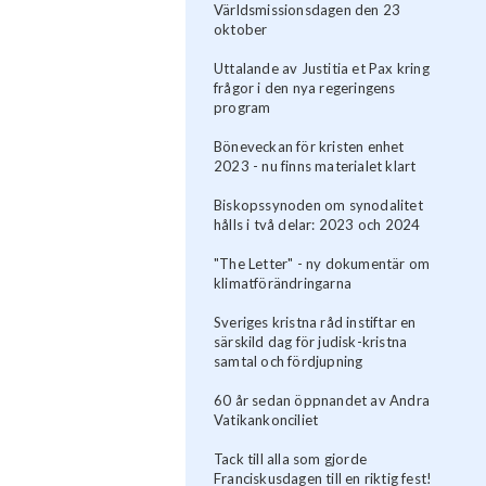
Världsmissionsdagen den 23
oktober
Uttalande av Justitia et Pax kring
frågor i den nya regeringens
program
Böneveckan för kristen enhet
2023 - nu finns materialet klart
Biskopssynoden om synodalitet
hålls i två delar: 2023 och 2024
"The Letter" - ny dokumentär om
klimatförändringarna
Sveriges kristna råd instiftar en
särskild dag för judisk-kristna
samtal och fördjupning
60 år sedan öppnandet av Andra
Vatikankonciliet
Tack till alla som gjorde
Franciskusdagen till en riktig fest!