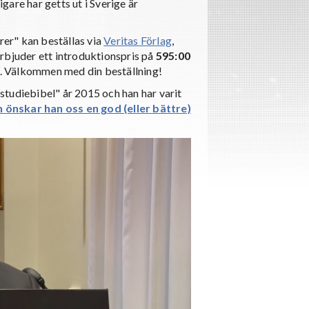
are har getts ut i Sverige är
er" kan beställas via
Veritas Förlag
,
rbjuder ett introduktionspris på
595:00
kr. Välkommen med din beställning!
 studiebibel" år 2015 och han har varit
n önskar han oss en god (eller bättre)