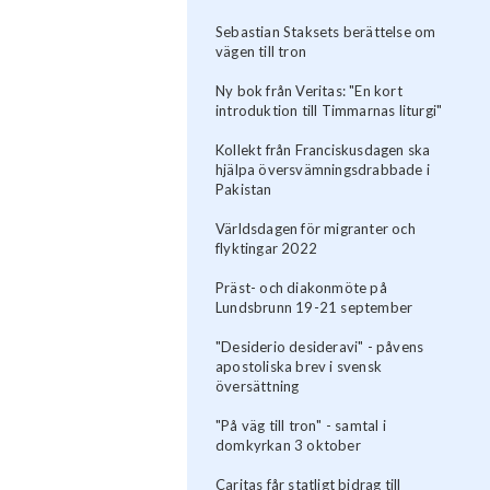
Sebastian Staksets berättelse om
vägen till tron
Ny bok från Veritas: "En kort
introduktion till Timmarnas liturgi"
Kollekt från Franciskusdagen ska
hjälpa översvämningsdrabbade i
Pakistan
Världsdagen för migranter och
flyktingar 2022
Präst- och diakonmöte på
Lundsbrunn 19-21 september
"Desiderio desideravi" - påvens
apostoliska brev i svensk
översättning
"På väg till tron" - samtal i
domkyrkan 3 oktober
Caritas får statligt bidrag till