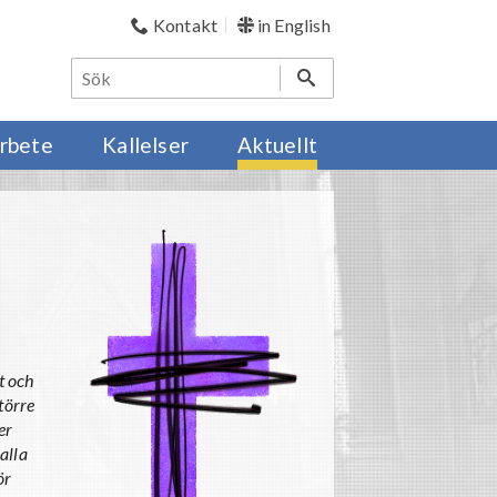
Kontakt
in English
rbete
Kallelser
Aktuellt
t och
törre
er
 alla
ör