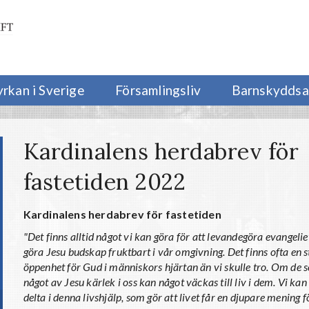
yrkan i Sverige
Församlingsliv
Barnskyddsa
Kardinalens herdabrev för
fastetiden 2022
Kardinalens herdabrev för fastetiden
"Det finns alltid något vi kan göra för att levandegöra evangelie
göra Jesu budskap fruktbart i vår omgivning. Det finns ofta en s
öppenhet för Gud i människors hjärtan än vi skulle tro. Om de s
något av Jesu kärlek i oss kan något väckas till liv i dem. Vi kan
delta i denna livshjälp, som gör att livet får en djupare mening f