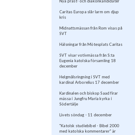
Nya präst- och diakonkandidater
Caritas Europa slår larm om djup
kris
Midnattsmässan från Rom visas på
SVT
Hälsningar från Mötesplats Caritas
SVT visar votivmässa från S:ta
Eugenia katolska församling 18
december
Helgmålsringning i SVT med
kardinal Arborelius 17 december
Kardinalen och biskop Saad firar
mässa i Jungfru Maria kyrka i
Södertälje
Livets söndag - 11 december
"Katolsk studiebibel - Bibel 2000
med katolska kommentarer" är