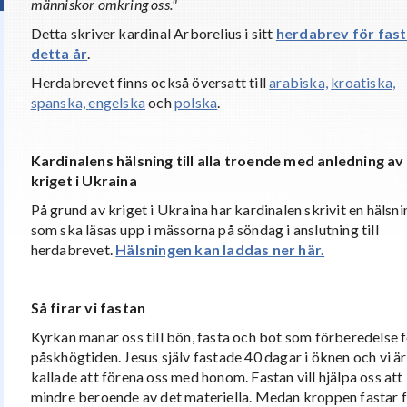
människor omkring oss."
Detta skriver kardinal Arborelius i sitt
herdabrev för fas
detta år
.
Herdabrevet finns också översatt till
arabiska,
kroatiska,
spanska,
engelska
och
polska
.
Kardinalens hälsning till alla troende med anledning av
kriget i Ukraina
På grund av kriget i Ukraina har kardinalen skrivit en hälsni
som ska läsas upp i mässorna på söndag i anslutning till
herdabrevet.
Hälsningen kan laddas ner här.
Så firar vi fastan
Kyrkan manar oss till bön, fasta och bot som förberedelse 
påskhögtiden. Jesus själv fastade 40 dagar i öknen och vi är
kallade att förena oss med honom. Fastan vill hjälpa oss att 
mindre beroende av det materiella. Medan kroppen fastar f