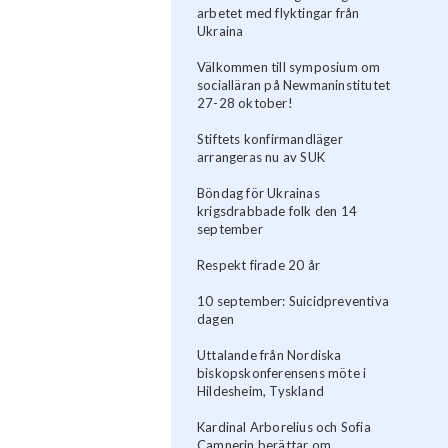
arbetet med flyktingar från
Ukraina
Välkommen till symposium om
socialläran på Newmaninstitutet
27-28 oktober!
Stiftets konfirmandläger
arrangeras nu av SUK
Böndag för Ukrainas
krigsdrabbade folk den 14
september
Respekt firade 20 år
10 september: Suicidpreventiva
dagen
Uttalande från Nordiska
biskopskonferensens möte i
Hildesheim, Tyskland
Kardinal Arborelius och Sofia
Camnerin berättar om