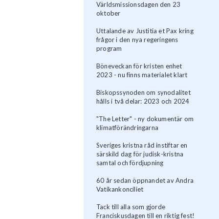
Världsmissionsdagen den 23
oktober
Uttalande av Justitia et Pax kring
frågor i den nya regeringens
program
Böneveckan för kristen enhet
2023 - nu finns materialet klart
Biskopssynoden om synodalitet
hålls i två delar: 2023 och 2024
"The Letter" - ny dokumentär om
klimatförändringarna
Sveriges kristna råd instiftar en
särskild dag för judisk-kristna
samtal och fördjupning
60 år sedan öppnandet av Andra
Vatikankonciliet
Tack till alla som gjorde
Franciskusdagen till en riktig fest!