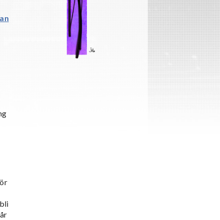
tan
ng
för
bli
år