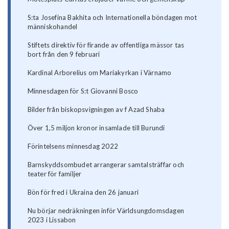
S:ta Josefina Bakhita och Internationella böndagen mot
människohandel
Stiftets direktiv för firande av offentliga mässor tas
bort från den 9 februari
Kardinal Arborelius om Mariakyrkan i Värnamo
Minnesdagen för S:t Giovanni Bosco
Bilder från biskopsvigningen av f Azad Shaba
Över 1,5 miljon kronor insamlade till Burundi
Förintelsens minnesdag 2022
Barnskyddsombudet arrangerar samtalsträffar och
teater för familjer
Bön för fred i Ukraina den 26 januari
Nu börjar nedräkningen inför Världsungdomsdagen
2023 i Lissabon