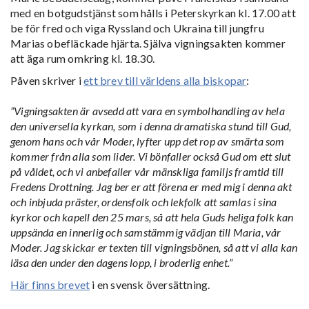
med en botgudstjänst som hålls i Peterskyrkan kl. 17.00 att
be för fred och viga Ryssland och Ukraina till jungfru
Marias obefläckade hjärta. Själva vigningsakten kommer
att äga rum omkring kl. 18.30.
Påven skriver i
ett brev till världens alla biskopar
:
”Vigningsakten är avsedd att vara en symbolhandling av hela
den universella kyrkan, som i denna dramatiska stund till Gud,
genom hans och vår Moder, lyfter upp det rop av smärta som
kommer från alla som lider. Vi bönfaller också Gud om ett slut
på våldet, och vi anbefaller vår mänskliga familjs framtid till
Fredens Drottning. Jag ber er att förena er med mig i denna akt
och inbjuda präster, ordensfolk och lekfolk att samlas i sina
kyrkor och kapell den 25 mars, så att hela Guds heliga folk kan
uppsända en innerlig och samstämmig vädjan till Maria, vår
Moder. Jag skickar er texten till vigningsbönen, så att vi alla kan
läsa den under den dagens lopp, i broderlig enhet.”
Här finns brevet
i en svensk översättning.