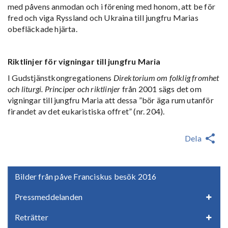
med påvens anmodan och i förening med honom, att be för
fred och viga Ryssland och Ukraina till jungfru Marias
obefläckade hjärta.
Riktlinjer för vigningar till jungfru Maria
I Gudstjänstkongregationens
Direktorium om folklig fromhet
och liturgi. Principer och riktlinjer
från 2001 sägs det om
vigningar till jungfru Maria att dessa ”bör äga rum utanför
firandet av det eukaristiska offret” (nr. 204).
Dela
Bilder från påve Franciskus besök 2016
Pressmeddelanden
Reträtter