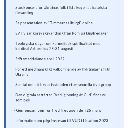
Stödkonsert för Ukrainas folk i S:ta Eugenias katolska
församling
Se presentation av "Timmarnas liturgi" online
SVT visar korsvägsvandring från Rom på långfredagen
Teologiska dagar om karmelitisk spiritualitet med
kardinal Arborelius 28-31 augusti
Stiftsmeddelande april 2022
För ett medmänskligt välkomnande av flyktingarna från
Ukraina
Samtal om att bryta tystnaden efter sexuella övergrepp
Den digitala reträtten "Andlig boning åt Gud" finns nu
som bok
Gemensam bön för fred fredagen den 25 mars
Information om pilgrimsresan till VUD i Lissabon 2023