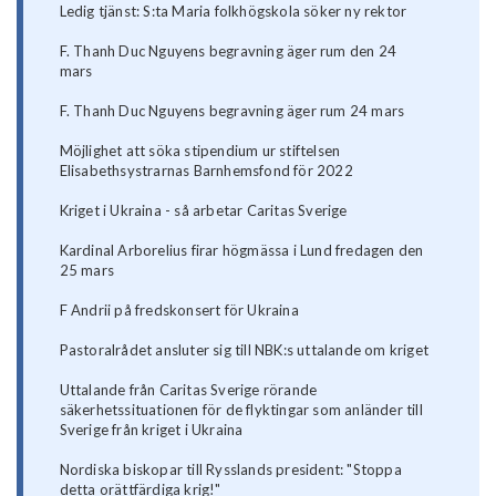
Ledig tjänst: S:ta Maria folkhögskola söker ny rektor
F. Thanh Duc Nguyens begravning äger rum den 24
mars
F. Thanh Duc Nguyens begravning äger rum 24 mars
Möjlighet att söka stipendium ur stiftelsen
Elisabethsystrarnas Barnhemsfond för 2022
Kriget i Ukraina - så arbetar Caritas Sverige
Kardinal Arborelius firar högmässa i Lund fredagen den
25 mars
F Andrii på fredskonsert för Ukraina
Pastoralrådet ansluter sig till NBK:s uttalande om kriget
Uttalande från Caritas Sverige rörande
säkerhetssituationen för de flyktingar som anländer till
Sverige från kriget i Ukraina
Nordiska biskopar till Rysslands president: "Stoppa
detta orättfärdiga krig!"