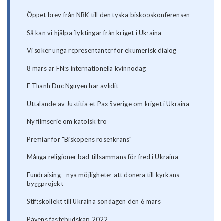
Öppet brev från NBK till den tyska biskopskonferensen
Så kan vi hjälpa flyktingar från kriget i Ukraina
Vi söker unga representanter för ekumenisk dialog
8 mars är FN:s internationella kvinnodag
F Thanh Duc Nguyen har avlidit
Uttalande av Justitia et Pax Sverige om kriget i Ukraina
Ny filmserie om katolsk tro
Premiär för "Biskopens rosenkrans"
Många religioner bad tillsammans för fred i Ukraina
Fundraising - nya möjligheter att donera till kyrkans
byggprojekt
Stiftskollekt till Ukraina söndagen den 6 mars
Påvens fastebudskap 2022