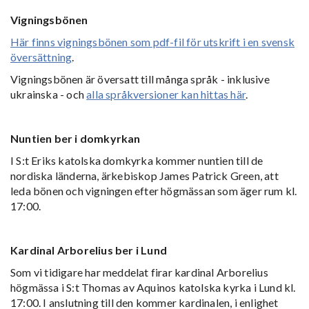
Vigningsbönen
Här finns vigningsbönen som pdf-fil för utskrift i en svensk
översättning
.
Vigningsbönen är översatt till många språk - inklusive
ukrainska - och
alla språkversioner kan hittas här
.
Nuntien ber i domkyrkan
I S:t Eriks katolska domkyrka kommer nuntien till de
nordiska länderna, ärkebiskop James Patrick Green, att
leda bönen och vigningen efter högmässan som äger rum kl.
17:00.
Kardinal Arborelius ber i Lund
Som vi tidigare har meddelat firar kardinal Arborelius
högmässa i S:t Thomas av Aquinos katolska kyrka i Lund kl.
17:00. I anslutning till den kommer kardinalen, i enlighet