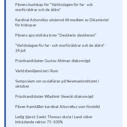
Påvens budskap för "Världsdagen för far- och
morföräldrar och de äldre"
Kardinal Arborelius utnämnd till medlem av Dikasteriet
för biskopar
Påvens apostoliska brev "Desiderio desideravi"
"Världsdagen för far- och morföräldrar och de äldre" -
24 juli
Prästkandidaten Gustav Ahlman diakonvigd
Världsfamiljemötet i Rom
Symposium om socialläran på Newmaninstitutet i
oktober
Prästkandidaten Wladimir Siwecki diakonvigd
Påven framhåller kardinal Arborelius som förebild
Ledig tjänst: Sankt Thomas skola i Lund söker
biträdande rektor 75-100%