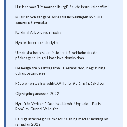
Hur ber man Timmarnas liturgi? Se vår instruktionsfilm!
Musiker och sångare sökes till inspelningen av VUD-
sången på svenska
Kardinal Arborelius i media
Nya lektorer och akolyter
Ukrainska katolska missionen i Stockholm firade
påskdagens liturgi i katolska domkyrkan
De heliga tre påskdagarna - Herrens död, begravning
och uppståndelse
Påve emeritus Benedikt XVI fyller 95 år på påskafton
Oljevigningsmässan 2022
Nytt från Veritas: "Katolska läroår. Uppsala – Paris –
Rom" av Gunnel Vallquist
Påvliga interreligiösa rådets hälsning med anledning av
ramadan 2022