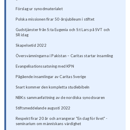
Förslag ur synodmaterialet
Polska missionen firar 50-årsjubileum i stiftet
Gudstjänster från S:ta Eugenia och S:t Lars på SVT och
SR idag
Skapelsetid 2022
Översvämningarna i Pakistan – Caritas startar insamling
Evangelisationssatsning med KPN
Pågående insamlingar av Caritas Sverige
Snart kommer den kompletta studiebibeln
NBK:s sammanfattning av de nordiska synodsvaren
Stiftsmeddelande augusti 2022
Respekt firar 20 år och arrangerar "En dag för livet" -
seminarium om människans värdighet