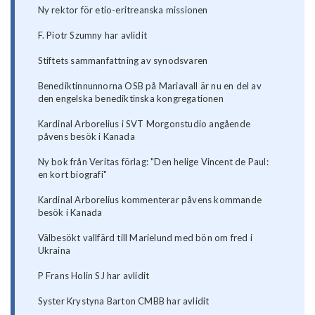
Ny rektor för etio-eritreanska missionen
F. Piotr Szumny har avlidit
Stiftets sammanfattning av synodsvaren
Benediktinnunnorna OSB på Mariavall är nu en del av
den engelska benediktinska kongregationen
Kardinal Arborelius i SVT Morgonstudio angående
påvens besök i Kanada
Ny bok från Veritas förlag: "Den helige Vincent de Paul:
en kort biografi"
Kardinal Arborelius kommenterar påvens kommande
besök i Kanada
Välbesökt vallfärd till Marielund med bön om fred i
Ukraina
P Frans Holin SJ har avlidit
Syster Krystyna Barton CMBB har avlidit