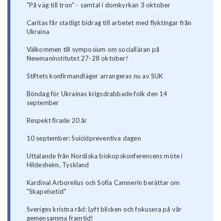
"På väg till tron" - samtal i domkyrkan 3 oktober
Caritas får statligt bidrag till arbetet med flyktingar från
Ukraina
Välkommen till symposium om socialläran på
Newmaninstitutet 27-28 oktober!
Stiftets konfirmandläger arrangeras nu av SUK
Böndag för Ukrainas krigsdrabbade folk den 14
september
Respekt firade 20 år
10 september: Suicidpreventiva dagen
Uttalande från Nordiska biskopskonferensens möte i
Hildesheim, Tyskland
Kardinal Arborelius och Sofia Camnerin berättar om
"Skapelsetid"
Sveriges kristna råd: Lyft blicken och fokusera på vår
gemensamma framtid!