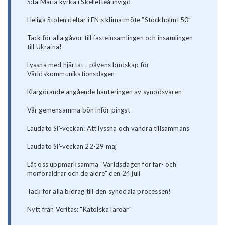
S:ta Maria kyrka i Skellefteå invigd
Heliga Stolen deltar i FN:s klimatmöte ”Stockholm+50”
Tack för alla gåvor till fasteinsamlingen och insamlingen
till Ukraina!
Lyssna med hjärtat - påvens budskap för
Världskommunikationsdagen
Klargörande angående hanteringen av synodsvaren
Vår gemensamma bön inför pingst
Laudato Si'-veckan: Att lyssna och vandra tillsammans
Laudato Si'-veckan 22-29 maj
Låt oss uppmärksamma "Världsdagen för far- och
morföräldrar och de äldre" den 24 juli
Tack för alla bidrag till den synodala processen!
Nytt från Veritas: "Katolska läroår"