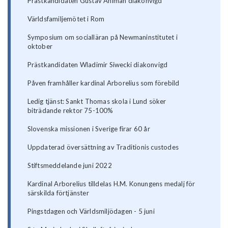
Prästkandidaten Gustav Ahlman diakonvigd
Världsfamiljemötet i Rom
Symposium om socialläran på Newmaninstitutet i
oktober
Prästkandidaten Wladimir Siwecki diakonvigd
Påven framhåller kardinal Arborelius som förebild
Ledig tjänst: Sankt Thomas skola i Lund söker
biträdande rektor 75-100%
Slovenska missionen i Sverige firar 60 år
Uppdaterad översättning av Traditionis custodes
Stiftsmeddelande juni 2022
Kardinal Arborelius tilldelas H.M. Konungens medalj för
särskilda förtjänster
Pingstdagen och Världsmiljödagen - 5 juni