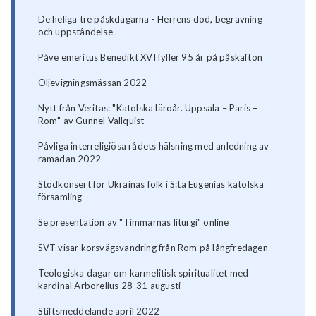
De heliga tre påskdagarna - Herrens död, begravning
och uppståndelse
Påve emeritus Benedikt XVI fyller 95 år på påskafton
Oljevigningsmässan 2022
Nytt från Veritas: "Katolska läroår. Uppsala – Paris –
Rom" av Gunnel Vallquist
Påvliga interreligiösa rådets hälsning med anledning av
ramadan 2022
Stödkonsert för Ukrainas folk i S:ta Eugenias katolska
församling
Se presentation av "Timmarnas liturgi" online
SVT visar korsvägsvandring från Rom på långfredagen
Teologiska dagar om karmelitisk spiritualitet med
kardinal Arborelius 28-31 augusti
Stiftsmeddelande april 2022