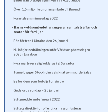
Bilder från biskopsvigningen av f Azad Shaba
Över 1,5 miljon kronor insamlade till Burundi
Förintelsens minnesdag 2022
Barnskyddsombudet arrangerar samtalsträffar och
teater för familjer
Bön för fred i Ukraina den 26 januari
Nu börjar nedräkningen inför Världsungdomsdagen
2023 i Lissabon
Fyra martyrer saligförklaras i El Salvador
Tunnelbygge i Stockholm välsignat av msgr de Salas
Be för dem som förföljs för sin tro
Guds ords söndag – 23 januari
Stiftsmeddelande januari 2022
Stiftets direktiv för offentliga mässor justeras