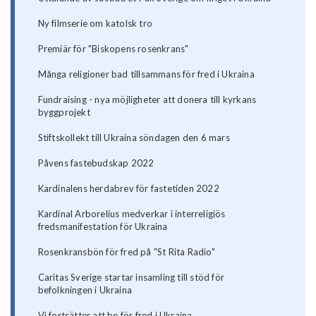
Ny filmserie om katolsk tro
Premiär för "Biskopens rosenkrans"
Många religioner bad tillsammans för fred i Ukraina
Fundraising - nya möjligheter att donera till kyrkans
byggprojekt
Stiftskollekt till Ukraina söndagen den 6 mars
Påvens fastebudskap 2022
Kardinalens herdabrev för fastetiden 2022
Kardinal Arborelius medverkar i interreligiös
fredsmanifestation för Ukraina
Rosenkransbön för fred på "St Rita Radio"
Caritas Sverige startar insamling till stöd för
befolkningen i Ukraina
Vi fortsätter att be för fred i Ukraina