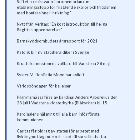
Stiftets remissvar på promemorian om
etableringsstopp för fristående skolor och fritidshem
med konfessionell inriktning "
Nytt från Veritas: "En kort introduktion till heliga
Birgittas uppenbarelser"
Barnskyddsombudets årsrapport för 2021
Katolik blir ny statsheraldiker i Sverige
Kroatiska missionens vallfärd till Vadstena 28 maj
Syster M. Bonifatia Moon har avlidit
Världsböndagen för kallelser
Pilgrimsmässa firas av kardinal Anders Arborelius den
23 juli i Vadstena klosterkyrka (Blåkyrkan) kl. 15
Kardinalens hälsning till alla barn inför första
kommunionen
Caritas får bidrag av staten för arbetet med
flyktingmottagande och stöd till särskilt utsatta