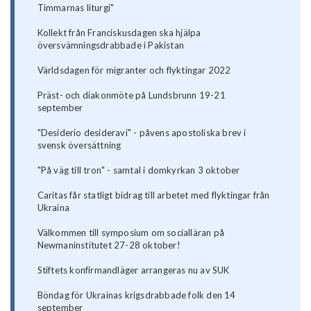
Timmarnas liturgi"
Kollekt från Franciskusdagen ska hjälpa
översvämningsdrabbade i Pakistan
Världsdagen för migranter och flyktingar 2022
Präst- och diakonmöte på Lundsbrunn 19-21
september
"Desiderio desideravi" - påvens apostoliska brev i
svensk översättning
"På väg till tron" - samtal i domkyrkan 3 oktober
Caritas får statligt bidrag till arbetet med flyktingar från
Ukraina
Välkommen till symposium om socialläran på
Newmaninstitutet 27-28 oktober!
Stiftets konfirmandläger arrangeras nu av SUK
Böndag för Ukrainas krigsdrabbade folk den 14
september