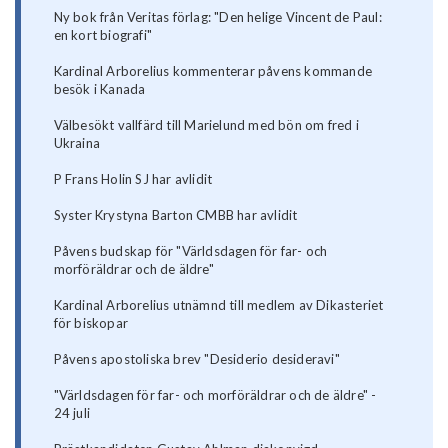
Ny bok från Veritas förlag: "Den helige Vincent de Paul:
en kort biografi"
Kardinal Arborelius kommenterar påvens kommande
besök i Kanada
Välbesökt vallfärd till Marielund med bön om fred i
Ukraina
P Frans Holin SJ har avlidit
Syster Krystyna Barton CMBB har avlidit
Påvens budskap för "Världsdagen för far- och
morföräldrar och de äldre"
Kardinal Arborelius utnämnd till medlem av Dikasteriet
för biskopar
Påvens apostoliska brev "Desiderio desideravi"
"Världsdagen för far- och morföräldrar och de äldre" -
24 juli