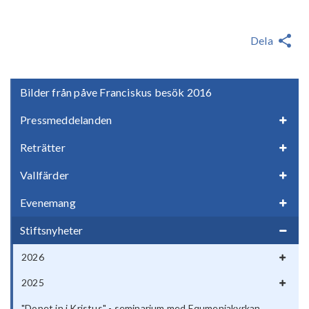
Dela
Bilder från påve Franciskus besök 2016
Pressmeddelanden
Reträtter
Vallfärder
Evenemang
Stiftsnyheter
2026
2025
"Dopet in i Kristus" - seminarium med Equmeniakyrkan