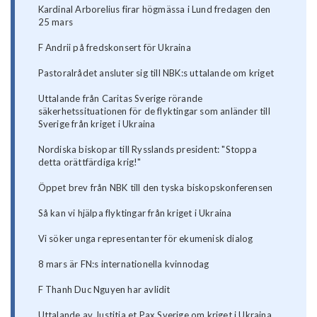
Kardinal Arborelius firar högmässa i Lund fredagen den
25 mars
F Andrii på fredskonsert för Ukraina
Pastoralrådet ansluter sig till NBK:s uttalande om kriget
Uttalande från Caritas Sverige rörande
säkerhetssituationen för de flyktingar som anländer till
Sverige från kriget i Ukraina
Nordiska biskopar till Rysslands president: "Stoppa
detta orättfärdiga krig!"
Öppet brev från NBK till den tyska biskopskonferensen
Så kan vi hjälpa flyktingar från kriget i Ukraina
Vi söker unga representanter för ekumenisk dialog
8 mars är FN:s internationella kvinnodag
F Thanh Duc Nguyen har avlidit
Uttalande av Justitia et Pax Sverige om kriget i Ukraina