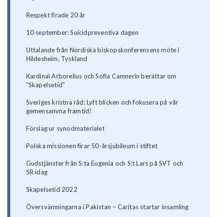
Respekt firade 20 år
10 september: Suicidpreventiva dagen
Uttalande från Nordiska biskopskonferensens möte i
Hildesheim, Tyskland
Kardinal Arborelius och Sofia Camnerin berättar om
"Skapelsetid"
Sveriges kristna råd: Lyft blicken och fokusera på vår
gemensamma framtid!
Förslag ur synodmaterialet
Polska missionen firar 50-årsjubileum i stiftet
Gudstjänster från S:ta Eugenia och S:t Lars på SVT och
SR idag
Skapelsetid 2022
Översvämningarna i Pakistan – Caritas startar insamling