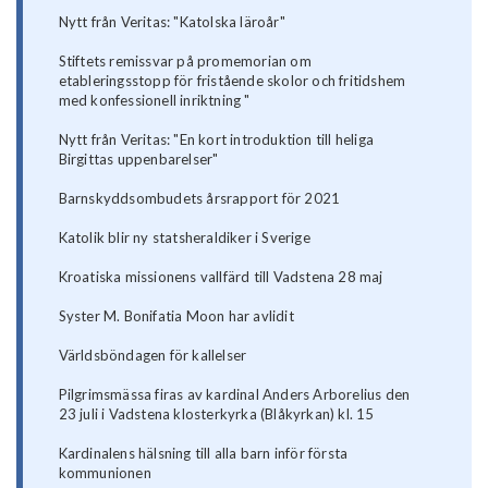
Nytt från Veritas: "Katolska läroår"
Stiftets remissvar på promemorian om
etableringsstopp för fristående skolor och fritidshem
med konfessionell inriktning "
Nytt från Veritas: "En kort introduktion till heliga
Birgittas uppenbarelser"
Barnskyddsombudets årsrapport för 2021
Katolik blir ny statsheraldiker i Sverige
Kroatiska missionens vallfärd till Vadstena 28 maj
Syster M. Bonifatia Moon har avlidit
Världsböndagen för kallelser
Pilgrimsmässa firas av kardinal Anders Arborelius den
23 juli i Vadstena klosterkyrka (Blåkyrkan) kl. 15
Kardinalens hälsning till alla barn inför första
kommunionen