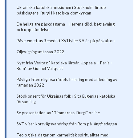
Ukrainska katolska missionen i Stockholm firade
påskdagens liturgi i katolska domkyrkan
De heliga tre påskdagarna - Herrens död, begravning
och uppståndelse
Påve emeritus Benedikt XVI fyller 95 år på påskafton
Oljevigningsmässan 2022
Nytt från Veritas: "Katolska läroår. Uppsala – Paris –
Rom" av Gunnel Vallquist
Påvliga interreligiösa rådets hälsning med anledning av
ramadan 2022
Stödkonsert för Ukrainas folk i S:ta Eugenias katolska
församling
Se presentation av "Timmarnas liturgi" online
SVT visar korsvägsvandring från Rom på långfredagen
Teologiska dagar om karmelitisk spiritualitet med