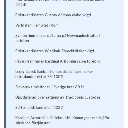
24 juli
Prästkandidaten Gustav Ahlman diakonvigd
Världsfamiljemötet i Rom
Symposium om socialläran på Newmaninstitutet i
oktober
Prästkandidaten Wladimir Siwecki diakonvigd
Påven framhåller kardinal Arborelius som förebild
Ledig tjänst: Sankt Thomas skola i Lund söker
biträdande rektor 75-100%
Slovenska missionen i Sverige firar 60 år
Uppdaterad översättning av Traditionis custodes
Stiftsmeddelande juni 2022
Kardinal Arborelius tilldelas H.M. Konungens medalj för
särskilda förtjänster