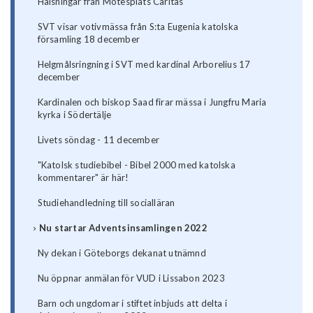
Hälsningar från Mötesplats Caritas
SVT visar votivmässa från S:ta Eugenia katolska
församling 18 december
Helgmålsringning i SVT med kardinal Arborelius 17
december
Kardinalen och biskop Saad firar mässa i Jungfru Maria
kyrka i Södertälje
Livets söndag - 11 december
"Katolsk studiebibel - Bibel 2000 med katolska
kommentarer" är här!
Studiehandledning till socialläran
Nu startar Adventsinsamlingen 2022
Ny dekan i Göteborgs dekanat utnämnd
Nu öppnar anmälan för VUD i Lissabon 2023
Barn och ungdomar i stiftet inbjuds att delta i