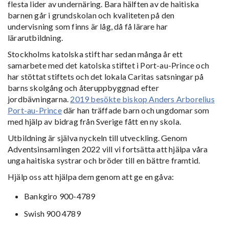
flesta lider av undernäring. Bara hälften av de haitiska
barnen går i grundskolan och kvaliteten på den
undervisning som finns är låg, då få lärare har
lärarutbildning.
Stockholms katolska stift har sedan många år ett
samarbete med det katolska stiftet i Port-au-Prince och
har stöttat stiftets och det lokala Caritas satsningar på
barns skolgång och återuppbyggnad efter
jordbävningarna.
2019 besökte biskop Anders Arborelius
Port-au-Prince
där han träffade barn och ungdomar som
med hjälp av bidrag från Sverige fått en ny skola.
Utbildning är själva nyckeln till utveckling. Genom
Adventsinsamlingen 2022 vill vi fortsätta att hjälpa våra
unga haitiska systrar och bröder till en bättre framtid.
Hjälp oss att hjälpa dem genom att ge en gåva:
Bankgiro 900-4789
Swish 900 4789