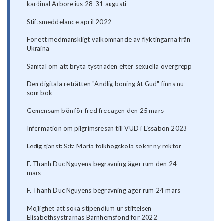
kardinal Arborelius 28-31 augusti
Stiftsmeddelande april 2022
För ett medmänskligt välkomnande av flyktingarna från
Ukraina
Samtal om att bryta tystnaden efter sexuella övergrepp
Den digitala reträtten "Andlig boning åt Gud" finns nu
som bok
Gemensam bön för fred fredagen den 25 mars
Information om pilgrimsresan till VUD i Lissabon 2023
Ledig tjänst: S:ta Maria folkhögskola söker ny rektor
F. Thanh Duc Nguyens begravning äger rum den 24
mars
F. Thanh Duc Nguyens begravning äger rum 24 mars
Möjlighet att söka stipendium ur stiftelsen
Elisabethsystrarnas Barnhemsfond för 2022