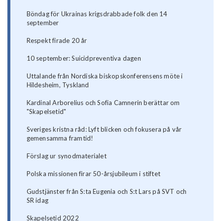
Böndag för Ukrainas krigsdrabbade folk den 14
september
Respekt firade 20 år
10 september: Suicidpreventiva dagen
Uttalande från Nordiska biskopskonferensens möte i
Hildesheim, Tyskland
Kardinal Arborelius och Sofia Camnerin berättar om
"Skapelsetid"
Sveriges kristna råd: Lyft blicken och fokusera på vår
gemensamma framtid!
Förslag ur synodmaterialet
Polska missionen firar 50-årsjubileum i stiftet
Gudstjänster från S:ta Eugenia och S:t Lars på SVT och
SR idag
Skapelsetid 2022