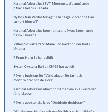
Kardinal Arborelius i SVT Morgonstudio angående
påvens besök i Kanada
Ny bok från Veritas förlag: "Den helige Vincent de Paul:
en kort biografi"
Kardinal Arborelius kommenterar påvens kommande
besök i Kanada
Välbesökt vallfärd till Marielund med bön om fred i
Ukraina
P Frans Holin SJ har avlidit
Syster Krystyna Barton CMBB har avlidit
Påvens budskap för "Världsdagen för far- och
morföräldrar och de äldre"
Kardinal Arborelius utnämnd till medlem av Dikasteriet
för biskopar
Påvens apostoliska brev "Desiderio desideravi"
"Världsdagen för far- och morföräldrar och de äldre" -