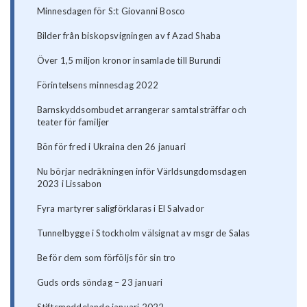
Minnesdagen för S:t Giovanni Bosco
Bilder från biskopsvigningen av f Azad Shaba
Över 1,5 miljon kronor insamlade till Burundi
Förintelsens minnesdag 2022
Barnskyddsombudet arrangerar samtalsträffar och
teater för familjer
Bön för fred i Ukraina den 26 januari
Nu börjar nedräkningen inför Världsungdomsdagen
2023 i Lissabon
Fyra martyrer saligförklaras i El Salvador
Tunnelbygge i Stockholm välsignat av msgr de Salas
Be för dem som förföljs för sin tro
Guds ords söndag – 23 januari