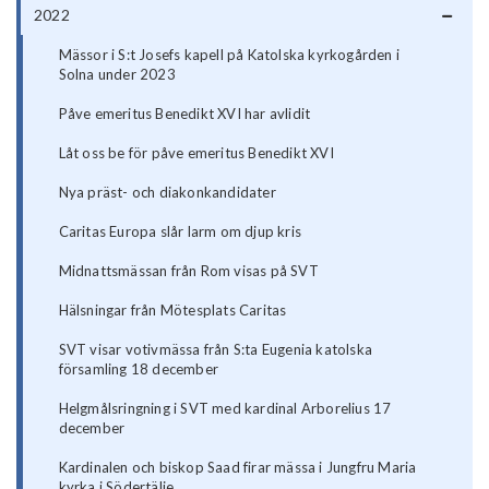
2022
Mässor i S:t Josefs kapell på Katolska kyrkogården i
Solna under 2023
Påve emeritus Benedikt XVI har avlidit
Låt oss be för påve emeritus Benedikt XVI
Nya präst- och diakonkandidater
Caritas Europa slår larm om djup kris
Midnattsmässan från Rom visas på SVT
Hälsningar från Mötesplats Caritas
SVT visar votivmässa från S:ta Eugenia katolska
församling 18 december
Helgmålsringning i SVT med kardinal Arborelius 17
december
Kardinalen och biskop Saad firar mässa i Jungfru Maria
kyrka i Södertälje