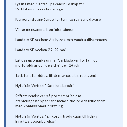
Lyssna med hjärtat - påvens budskap för
Världskommunikationsdagen
Klargörande angående hanteringen av synodsvaren
Vår gemensamma bön inför pingst
Laudato Si'-veckan: Att lyssna och vandra tillsammans
Laudato Si'-veckan 22-29 maj
Låt oss uppmärksamma "Världsdagen för far- och
morföräldrar och de äldre" den 24 juli
Tack för alla bidrag till den synodala processen!
Nytt från Veritas: "Katolska läroår"
Stiftets remissvar på promemorian om
etableringsstopp för fristående skolor och fritidshem
med konfessionell inriktning "
Nytt från Veritas: "En kort introduktion till heliga
Birgittas uppenbarelser"