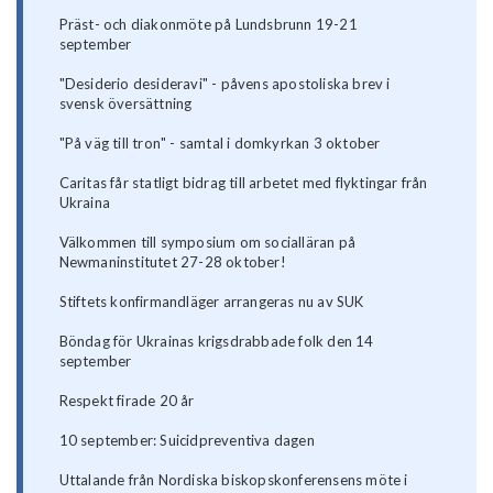
Präst- och diakonmöte på Lundsbrunn 19-21
september
"Desiderio desideravi" - påvens apostoliska brev i
svensk översättning
"På väg till tron" - samtal i domkyrkan 3 oktober
Caritas får statligt bidrag till arbetet med flyktingar från
Ukraina
Välkommen till symposium om socialläran på
Newmaninstitutet 27-28 oktober!
Stiftets konfirmandläger arrangeras nu av SUK
Böndag för Ukrainas krigsdrabbade folk den 14
september
Respekt firade 20 år
10 september: Suicidpreventiva dagen
Uttalande från Nordiska biskopskonferensens möte i