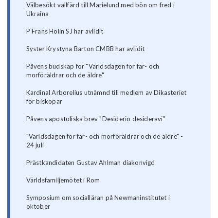
Välbesökt vallfärd till Marielund med bön om fred i
Ukraina
P Frans Holin SJ har avlidit
Syster Krystyna Barton CMBB har avlidit
Påvens budskap för "Världsdagen för far- och
morföräldrar och de äldre"
Kardinal Arborelius utnämnd till medlem av Dikasteriet
för biskopar
Påvens apostoliska brev "Desiderio desideravi"
"Världsdagen för far- och morföräldrar och de äldre" -
24 juli
Prästkandidaten Gustav Ahlman diakonvigd
Världsfamiljemötet i Rom
Symposium om socialläran på Newmaninstitutet i
oktober