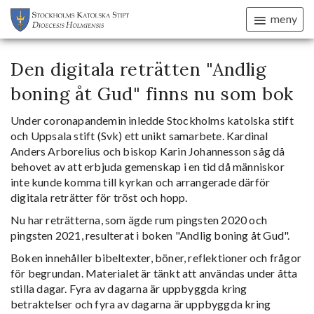
meny
Den digitala reträtten "Andlig
boning åt Gud" finns nu som bok
Under coronapandemin inledde Stockholms katolska stift
och Uppsala stift (Svk) ett unikt samarbete. Kardinal
Anders Arborelius och biskop Karin Johannesson såg då
behovet av att erbjuda gemenskap i en tid då människor
inte kunde komma till kyrkan och arrangerade därför
digitala reträtter för tröst och hopp.
Nu har reträtterna, som ägde rum pingsten 2020 och
pingsten 2021, resulterat i boken "Andlig boning åt Gud".
Boken innehåller bibeltexter, böner, reflektioner och frågor
för begrundan. Materialet är tänkt att användas under åtta
stilla dagar. Fyra av dagarna är uppbyggda kring
betraktelser och fyra av dagarna är uppbyggda kring