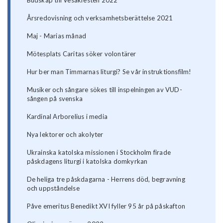
Budskap till Vesakfesten 2022
Årsredovisning och verksamhetsberättelse 2021
Maj - Marias månad
Mötesplats Caritas söker volontärer
Hur ber man Timmarnas liturgi? Se vår instruktionsfilm!
Musiker och sångare sökes till inspelningen av VUD-
sången på svenska
Kardinal Arborelius i media
Nya lektorer och akolyter
Ukrainska katolska missionen i Stockholm firade
påskdagens liturgi i katolska domkyrkan
De heliga tre påskdagarna - Herrens död, begravning
och uppståndelse
Påve emeritus Benedikt XVI fyller 95 år på påskafton