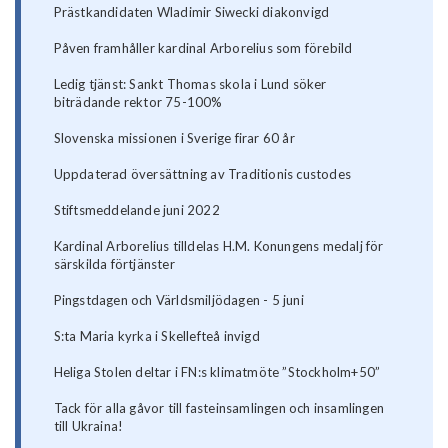
Prästkandidaten Wladimir Siwecki diakonvigd
Påven framhåller kardinal Arborelius som förebild
Ledig tjänst: Sankt Thomas skola i Lund söker
biträdande rektor 75-100%
Slovenska missionen i Sverige firar 60 år
Uppdaterad översättning av Traditionis custodes
Stiftsmeddelande juni 2022
Kardinal Arborelius tilldelas H.M. Konungens medalj för
särskilda förtjänster
Pingstdagen och Världsmiljödagen - 5 juni
S:ta Maria kyrka i Skellefteå invigd
Heliga Stolen deltar i FN:s klimatmöte ”Stockholm+50”
Tack för alla gåvor till fasteinsamlingen och insamlingen
till Ukraina!