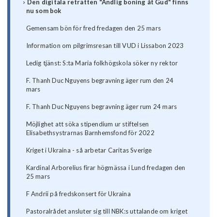
Den digitala reträtten "Andlig boning åt Gud" finns
nu som bok
Gemensam bön för fred fredagen den 25 mars
Information om pilgrimsresan till VUD i Lissabon 2023
Ledig tjänst: S:ta Maria folkhögskola söker ny rektor
F. Thanh Duc Nguyens begravning äger rum den 24
mars
F. Thanh Duc Nguyens begravning äger rum 24 mars
Möjlighet att söka stipendium ur stiftelsen
Elisabethsystrarnas Barnhemsfond för 2022
Kriget i Ukraina - så arbetar Caritas Sverige
Kardinal Arborelius firar högmässa i Lund fredagen den
25 mars
F Andrii på fredskonsert för Ukraina
Pastoralrådet ansluter sig till NBK:s uttalande om kriget