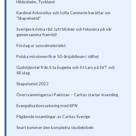
Hildesheim, Tyskland
Kardinal Arborelius och Sofia Camnerin berättar om
"Skapelsetid"
Sveriges kristna råd: Lyft blicken och fokusera på vår
gemensamma framtid!
Förslag ur synodmaterialet
Polska missionen firar 50-årsjubileum i stiftet
Gudstjänster från S:ta Eugenia och S:t Lars på SVT och
SR idag
Skapelsetid 2022
Översvämningarna i Pakistan – Caritas startar insamling
Evangelisationssatsning med KPN
Pågående insamlingar av Caritas Sverige
Snart kommer den kompletta studiebibeln