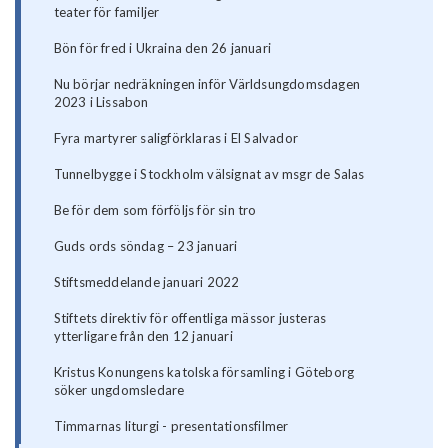
teater för familjer
Bön för fred i Ukraina den 26 januari
Nu börjar nedräkningen inför Världsungdomsdagen
2023 i Lissabon
Fyra martyrer saligförklaras i El Salvador
Tunnelbygge i Stockholm välsignat av msgr de Salas
Be för dem som förföljs för sin tro
Guds ords söndag – 23 januari
Stiftsmeddelande januari 2022
Stiftets direktiv för offentliga mässor justeras
ytterligare från den 12 januari
Kristus Konungens katolska församling i Göteborg
söker ungdomsledare
Timmarnas liturgi - presentationsfilmer