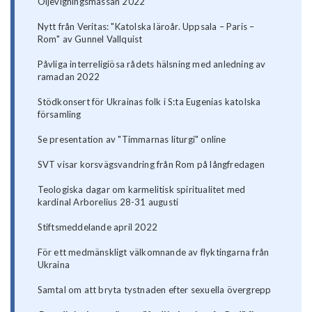
Oljevigningsmässan 2022
Nytt från Veritas: "Katolska läroår. Uppsala – Paris –
Rom" av Gunnel Vallquist
Påvliga interreligiösa rådets hälsning med anledning av
ramadan 2022
Stödkonsert för Ukrainas folk i S:ta Eugenias katolska
församling
Se presentation av "Timmarnas liturgi" online
SVT visar korsvägsvandring från Rom på långfredagen
Teologiska dagar om karmelitisk spiritualitet med
kardinal Arborelius 28-31 augusti
Stiftsmeddelande april 2022
För ett medmänskligt välkomnande av flyktingarna från
Ukraina
Samtal om att bryta tystnaden efter sexuella övergrepp