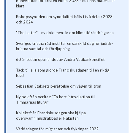
Böneveckan för kristen enhet 2023 - nu finns materialet
klart
Biskopssynoden om synodalitet hålls i två delar: 2023
och 2024
"The Letter" - ny dokumentär om klimatförändringarna
Sveriges kristna råd instiftar en särskild dag för judisk-
kristna samtal och fördjupning
60 år sedan öppnandet av Andra Vatikankonciliet
Tack till alla som gjorde Franciskusdagen till en riktig
fest!
Sebastian Staksets berättelse om vägen till tron
Ny bok från Veritas: "En kort introduktion till
Timmarnas liturgi"
Kollekt från Franciskusdagen ska hjälpa
översvämningsdrabbade i Pakistan
Världsdagen för migranter och flyktingar 2022