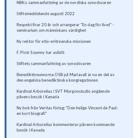
NBK:s sammanfattning av de nordiska synodsvaren
Stiftsmeddelande augusti 2022
Respekt firar 20 år och arrangerar "En dag för livet" -
seminarium om människans värdighet
Ny rektor för etio-eritreanska missionen
F. Piotr Szumny har avlidit
Stiftets sammanfattning av synodsvaren
Benediktinnunnorna OSB på Mariavall är nu en del av
den engelska benediktinska kongregationen
Kardinal Arborelius i SVT Morgonstudio angående
påvens besök i Kanada
Ny bok från Veritas förlag: "Den helige Vincent de Paul:
en kort biografi"
Kardinal Arborelius kommenterar påvens kommande
besök i Kanada