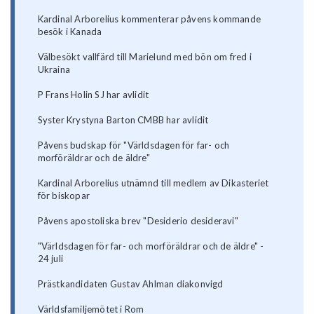
Kardinal Arborelius kommenterar påvens kommande
besök i Kanada
Välbesökt vallfärd till Marielund med bön om fred i
Ukraina
P Frans Holin SJ har avlidit
Syster Krystyna Barton CMBB har avlidit
Påvens budskap för "Världsdagen för far- och
morföräldrar och de äldre"
Kardinal Arborelius utnämnd till medlem av Dikasteriet
för biskopar
Påvens apostoliska brev "Desiderio desideravi"
"Världsdagen för far- och morföräldrar och de äldre" -
24 juli
Prästkandidaten Gustav Ahlman diakonvigd
Världsfamiljemötet i Rom