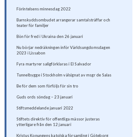
Förintelsens minnesdag 2022
Barnskyddsombudet arrangerar samtalsträffar och
teater för familjer
Bön för fred i Ukraina den 26 januari
Nu börjar nedräkningen inför Världsungdomsdagen
2023 i Lissabon
Fyra martyrer saligförklaras i El Salvador
Tunnelbygge i Stockholm välsignat av msgr de Salas
Be för dem som förföljs för sin tro
Guds ords söndag – 23 januari
Stiftsmeddelande januari 2022
Stiftets direktiv för offentliga mässor justeras
ytterligare från den 12 januari
Kristus Konungens katolska församling i Göteborg