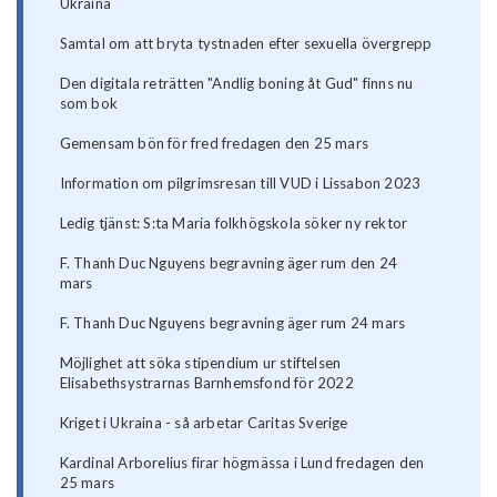
Ukraina
Samtal om att bryta tystnaden efter sexuella övergrepp
Den digitala reträtten "Andlig boning åt Gud" finns nu
som bok
Gemensam bön för fred fredagen den 25 mars
Information om pilgrimsresan till VUD i Lissabon 2023
Ledig tjänst: S:ta Maria folkhögskola söker ny rektor
F. Thanh Duc Nguyens begravning äger rum den 24
mars
F. Thanh Duc Nguyens begravning äger rum 24 mars
Möjlighet att söka stipendium ur stiftelsen
Elisabethsystrarnas Barnhemsfond för 2022
Kriget i Ukraina - så arbetar Caritas Sverige
Kardinal Arborelius firar högmässa i Lund fredagen den
25 mars