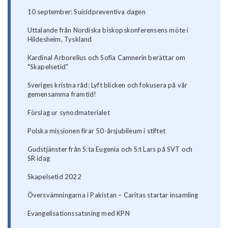
10 september: Suicidpreventiva dagen
Uttalande från Nordiska biskopskonferensens möte i
Hildesheim, Tyskland
Kardinal Arborelius och Sofia Camnerin berättar om
"Skapelsetid"
Sveriges kristna råd: Lyft blicken och fokusera på vår
gemensamma framtid!
Förslag ur synodmaterialet
Polska missionen firar 50-årsjubileum i stiftet
Gudstjänster från S:ta Eugenia och S:t Lars på SVT och
SR idag
Skapelsetid 2022
Översvämningarna i Pakistan – Caritas startar insamling
Evangelisationssatsning med KPN