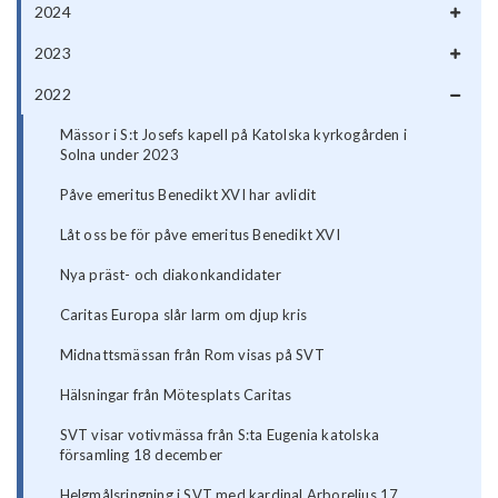
2024
2023
2022
Mässor i S:t Josefs kapell på Katolska kyrkogården i
Solna under 2023
Påve emeritus Benedikt XVI har avlidit
Låt oss be för påve emeritus Benedikt XVI
Nya präst- och diakonkandidater
Caritas Europa slår larm om djup kris
Midnattsmässan från Rom visas på SVT
Hälsningar från Mötesplats Caritas
SVT visar votivmässa från S:ta Eugenia katolska
församling 18 december
Helgmålsringning i SVT med kardinal Arborelius 17