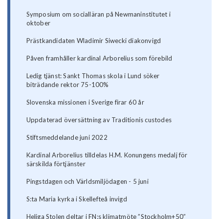
Symposium om socialläran på Newmaninstitutet i
oktober
Prästkandidaten Wladimir Siwecki diakonvigd
Påven framhåller kardinal Arborelius som förebild
Ledig tjänst: Sankt Thomas skola i Lund söker
biträdande rektor 75-100%
Slovenska missionen i Sverige firar 60 år
Uppdaterad översättning av Traditionis custodes
Stiftsmeddelande juni 2022
Kardinal Arborelius tilldelas H.M. Konungens medalj för
särskilda förtjänster
Pingstdagen och Världsmiljödagen - 5 juni
S:ta Maria kyrka i Skellefteå invigd
Heliga Stolen deltar i FN:s klimatmöte ”Stockholm+50”