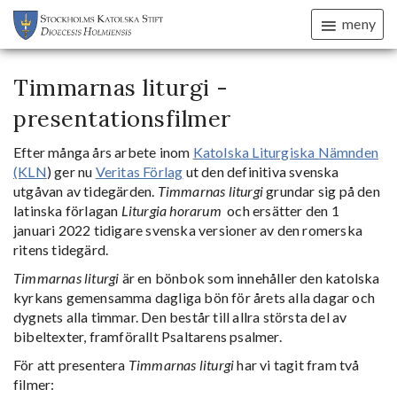
meny
Timmarnas liturgi -
presentationsfilmer
Efter många års arbete inom
Katolska Liturgiska Nämnden
(KLN
) ger nu
Veritas Förlag
ut den definitiva svenska
utgåvan av tidegärden.
Timmarnas liturgi
grundar sig på den
latinska förlagan
Liturgia horarum
och ersätter den 1
januari 2022 tidigare svenska versioner av den romerska
ritens tidegärd.
Timmarnas liturgi
är en bönbok som innehåller den katolska
kyrkans gemensamma dagliga bön för årets alla dagar och
dygnets alla timmar. Den består till allra största del av
bibeltexter, framförallt Psaltarens psalmer.
För att presentera
Timmarnas liturgi
har vi tagit fram två
filmer: