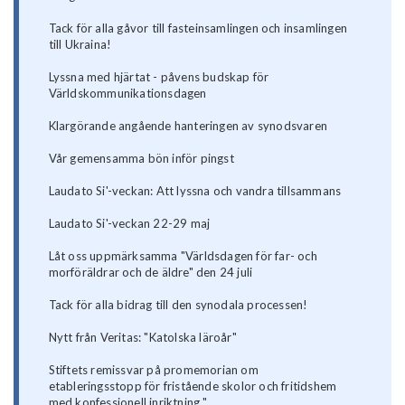
Tack för alla gåvor till fasteinsamlingen och insamlingen
till Ukraina!
Lyssna med hjärtat - påvens budskap för
Världskommunikationsdagen
Klargörande angående hanteringen av synodsvaren
Vår gemensamma bön inför pingst
Laudato Si'-veckan: Att lyssna och vandra tillsammans
Laudato Si'-veckan 22-29 maj
Låt oss uppmärksamma "Världsdagen för far- och
morföräldrar och de äldre" den 24 juli
Tack för alla bidrag till den synodala processen!
Nytt från Veritas: "Katolska läroår"
Stiftets remissvar på promemorian om
etableringsstopp för fristående skolor och fritidshem
med konfessionell inriktning "