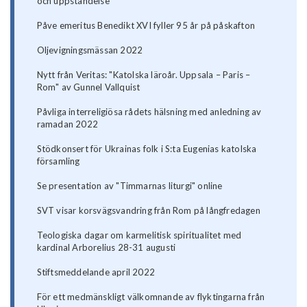
och uppståndelse
Påve emeritus Benedikt XVI fyller 95 år på påskafton
Oljevigningsmässan 2022
Nytt från Veritas: "Katolska läroår. Uppsala – Paris –
Rom" av Gunnel Vallquist
Påvliga interreligiösa rådets hälsning med anledning av
ramadan 2022
Stödkonsert för Ukrainas folk i S:ta Eugenias katolska
församling
Se presentation av "Timmarnas liturgi" online
SVT visar korsvägsvandring från Rom på långfredagen
Teologiska dagar om karmelitisk spiritualitet med
kardinal Arborelius 28-31 augusti
Stiftsmeddelande april 2022
För ett medmänskligt välkomnande av flyktingarna från