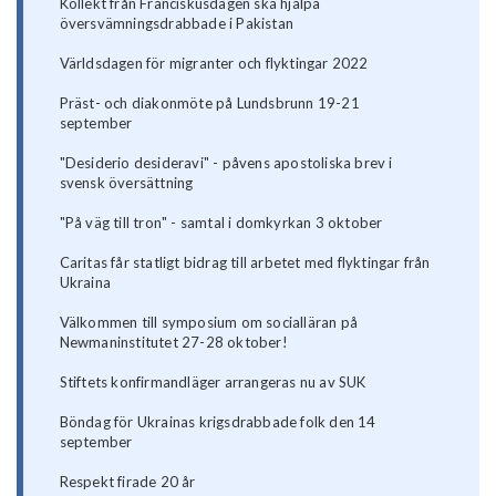
Kollekt från Franciskusdagen ska hjälpa
översvämningsdrabbade i Pakistan
Världsdagen för migranter och flyktingar 2022
Präst- och diakonmöte på Lundsbrunn 19-21
september
"Desiderio desideravi" - påvens apostoliska brev i
svensk översättning
"På väg till tron" - samtal i domkyrkan 3 oktober
Caritas får statligt bidrag till arbetet med flyktingar från
Ukraina
Välkommen till symposium om socialläran på
Newmaninstitutet 27-28 oktober!
Stiftets konfirmandläger arrangeras nu av SUK
Böndag för Ukrainas krigsdrabbade folk den 14
september
Respekt firade 20 år