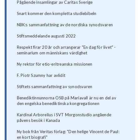
Pågående insamlingar av Caritas Sverige
Snart kommer den kompletta studiebibeln
NBK:s sammanfattning av de nordiska synodsvaren
Stiftsmeddelande augusti 2022
Respekt firar 20 år och arrangerar "En dag för livet" -
seminarium om människans värdighet
Ny rektor för etio-eritreanska missionen
F. Piotr Szumny har avlidit
Stiftets sammanfattning av synodsvaren
Benediktinnunnorna OSB på Mariavall är nu en del av
den engelska benediktinska kongregationen
Kardinal Arborelius i SVT Morgonstudio angående
påvens besök i Kanada
Ny bok från Veritas förlag: "Den helige Vincent de Paul:
en kort biografi"