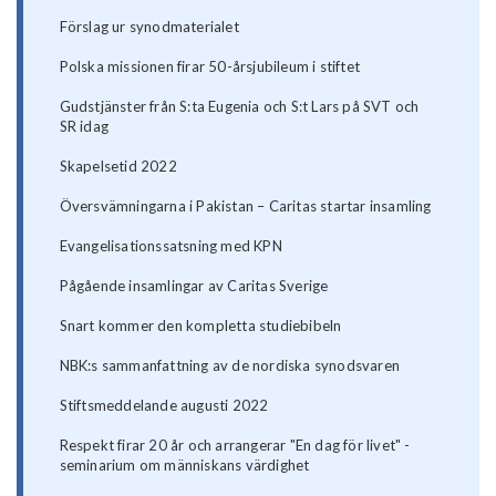
Förslag ur synodmaterialet
Polska missionen firar 50-årsjubileum i stiftet
Gudstjänster från S:ta Eugenia och S:t Lars på SVT och
SR idag
Skapelsetid 2022
Översvämningarna i Pakistan – Caritas startar insamling
Evangelisationssatsning med KPN
Pågående insamlingar av Caritas Sverige
Snart kommer den kompletta studiebibeln
NBK:s sammanfattning av de nordiska synodsvaren
Stiftsmeddelande augusti 2022
Respekt firar 20 år och arrangerar "En dag för livet" -
seminarium om människans värdighet