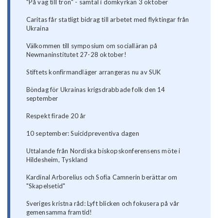
"På väg till tron" - samtal i domkyrkan 3 oktober
Caritas får statligt bidrag till arbetet med flyktingar från
Ukraina
Välkommen till symposium om socialläran på
Newmaninstitutet 27-28 oktober!
Stiftets konfirmandläger arrangeras nu av SUK
Böndag för Ukrainas krigsdrabbade folk den 14
september
Respekt firade 20 år
10 september: Suicidpreventiva dagen
Uttalande från Nordiska biskopskonferensens möte i
Hildesheim, Tyskland
Kardinal Arborelius och Sofia Camnerin berättar om
"Skapelsetid"
Sveriges kristna råd: Lyft blicken och fokusera på vår
gemensamma framtid!