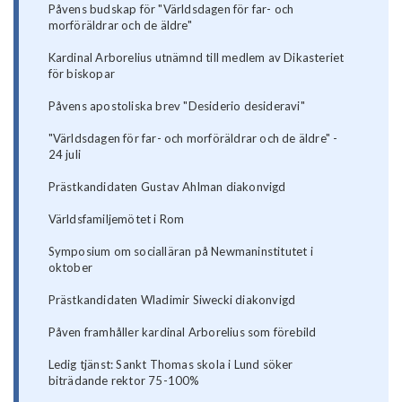
Påvens budskap för "Världsdagen för far- och
morföräldrar och de äldre"
Kardinal Arborelius utnämnd till medlem av Dikasteriet
för biskopar
Påvens apostoliska brev "Desiderio desideravi"
"Världsdagen för far- och morföräldrar och de äldre" -
24 juli
Prästkandidaten Gustav Ahlman diakonvigd
Världsfamiljemötet i Rom
Symposium om socialläran på Newmaninstitutet i
oktober
Prästkandidaten Wladimir Siwecki diakonvigd
Påven framhåller kardinal Arborelius som förebild
Ledig tjänst: Sankt Thomas skola i Lund söker
biträdande rektor 75-100%