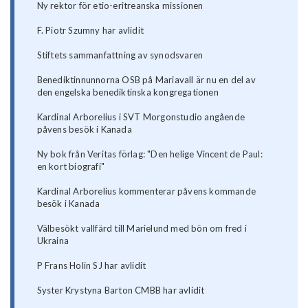
Ny rektor för etio-eritreanska missionen
F. Piotr Szumny har avlidit
Stiftets sammanfattning av synodsvaren
Benediktinnunnorna OSB på Mariavall är nu en del av
den engelska benediktinska kongregationen
Kardinal Arborelius i SVT Morgonstudio angående
påvens besök i Kanada
Ny bok från Veritas förlag: "Den helige Vincent de Paul:
en kort biografi"
Kardinal Arborelius kommenterar påvens kommande
besök i Kanada
Välbesökt vallfärd till Marielund med bön om fred i
Ukraina
P Frans Holin SJ har avlidit
Syster Krystyna Barton CMBB har avlidit