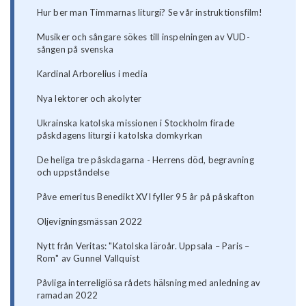
Hur ber man Timmarnas liturgi? Se vår instruktionsfilm!
Musiker och sångare sökes till inspelningen av VUD-
sången på svenska
Kardinal Arborelius i media
Nya lektorer och akolyter
Ukrainska katolska missionen i Stockholm firade
påskdagens liturgi i katolska domkyrkan
De heliga tre påskdagarna - Herrens död, begravning
och uppståndelse
Påve emeritus Benedikt XVI fyller 95 år på påskafton
Oljevigningsmässan 2022
Nytt från Veritas: "Katolska läroår. Uppsala – Paris –
Rom" av Gunnel Vallquist
Påvliga interreligiösa rådets hälsning med anledning av
ramadan 2022