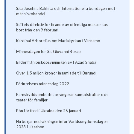
S:ta Josefina Bakhita och Internationella böndagen mot
människohandel
Stiftets direktiv för firande av offentliga mässor tas
bort från den 9 februari
Kardinal Arborelius om Mariakyrkan i Värnamo
Minnesdagen för S:t Giovanni Bosco
Bilder från biskopsvigningen av f Azad Shaba
Över 1,5 miljon kronor insamlade till Burundi
Förintelsens minnesdag 2022
Barnskyddsombudet arrangerar samtalsträffar och
teater för familjer
Bön för fred i Ukraina den 26 januari
Nu börjar nedräkningen inför Världsungdomsdagen
2023 i Lissabon