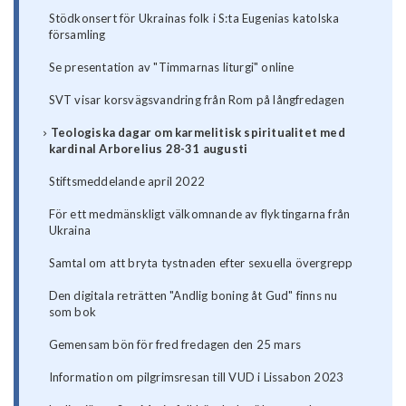
Stödkonsert för Ukrainas folk i S:ta Eugenias katolska
församling
Se presentation av "Timmarnas liturgi" online
SVT visar korsvägsvandring från Rom på långfredagen
Teologiska dagar om karmelitisk spiritualitet med
kardinal Arborelius 28-31 augusti
Stiftsmeddelande april 2022
För ett medmänskligt välkomnande av flyktingarna från
Ukraina
Samtal om att bryta tystnaden efter sexuella övergrepp
Den digitala reträtten "Andlig boning åt Gud" finns nu
som bok
Gemensam bön för fred fredagen den 25 mars
Information om pilgrimsresan till VUD i Lissabon 2023