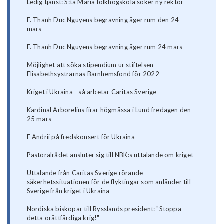
Ledig tjänst: S:ta Maria folkhögskola söker ny rektor
F. Thanh Duc Nguyens begravning äger rum den 24
mars
F. Thanh Duc Nguyens begravning äger rum 24 mars
Möjlighet att söka stipendium ur stiftelsen
Elisabethsystrarnas Barnhemsfond för 2022
Kriget i Ukraina - så arbetar Caritas Sverige
Kardinal Arborelius firar högmässa i Lund fredagen den
25 mars
F Andrii på fredskonsert för Ukraina
Pastoralrådet ansluter sig till NBK:s uttalande om kriget
Uttalande från Caritas Sverige rörande
säkerhetssituationen för de flyktingar som anländer till
Sverige från kriget i Ukraina
Nordiska biskopar till Rysslands president: "Stoppa
detta orättfärdiga krig!"