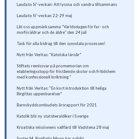
Laudato Si'-veckan: Att lyssna och vandra tillsammans
Laudato Si'-veckan 22-29 maj
Låt oss uppmärksamma "Världsdagen för far- och
morföräldrar och de äldre" den 24 juli
Tack för alla bidrag till den synodala processen!
Nytt från Veritas: "Katolska läroår"
Stiftets remissvar på promemorian om
etableringsstopp för fristående skolor och fritidshem
med konfessionell inriktning "
Nytt från Veritas: "En kort introduktion till heliga
Birgittas uppenbarelser"
Barnskyddsombudets årsrapport för 2021
Katolik blir ny statsheraldiker i Sverige
Kroatiska missionens vallfärd till Vadstena 28 maj
Syster M. Bonifatia Moon har avlidit