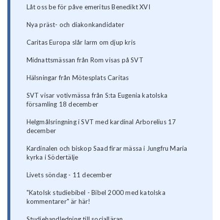
Låt oss be för påve emeritus Benedikt XVI
Nya präst- och diakonkandidater
Caritas Europa slår larm om djup kris
Midnattsmässan från Rom visas på SVT
Hälsningar från Mötesplats Caritas
SVT visar votivmässa från S:ta Eugenia katolska
församling 18 december
Helgmålsringning i SVT med kardinal Arborelius 17
december
Kardinalen och biskop Saad firar mässa i Jungfru Maria
kyrka i Södertälje
Livets söndag - 11 december
"Katolsk studiebibel - Bibel 2000 med katolska
kommentarer" är här!
Studiehandledning till socialläran