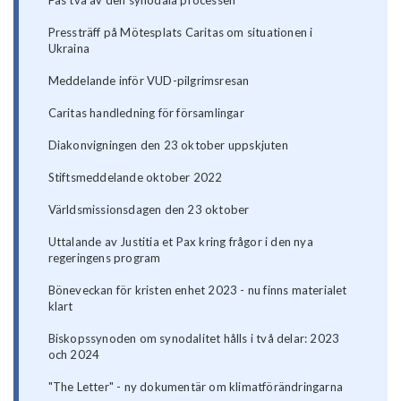
Fas två av den synodala processen
Pressträff på Mötesplats Caritas om situationen i
Ukraina
Meddelande inför VUD-pilgrimsresan
Caritas handledning för församlingar
Diakonvigningen den 23 oktober uppskjuten
Stiftsmeddelande oktober 2022
Världsmissionsdagen den 23 oktober
Uttalande av Justitia et Pax kring frågor i den nya
regeringens program
Böneveckan för kristen enhet 2023 - nu finns materialet
klart
Biskopssynoden om synodalitet hålls i två delar: 2023
och 2024
"The Letter" - ny dokumentär om klimatförändringarna