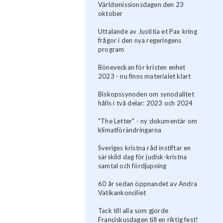
Världsmissionsdagen den 23
oktober
Uttalande av Justitia et Pax kring
frågor i den nya regeringens
program
Böneveckan för kristen enhet
2023 - nu finns materialet klart
Biskopssynoden om synodalitet
hålls i två delar: 2023 och 2024
"The Letter" - ny dokumentär om
klimatförändringarna
Sveriges kristna råd instiftar en
särskild dag för judisk-kristna
samtal och fördjupning
60 år sedan öppnandet av Andra
Vatikankonciliet
Tack till alla som gjorde
Franciskusdagen till en riktig fest!