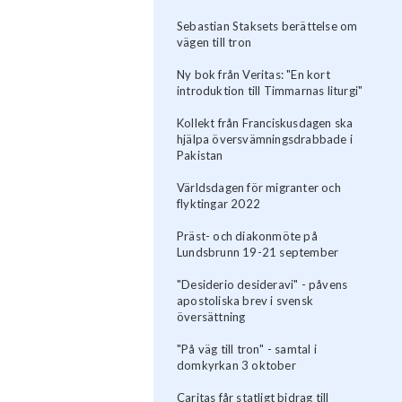
Sebastian Staksets berättelse om
vägen till tron
Ny bok från Veritas: "En kort
introduktion till Timmarnas liturgi"
Kollekt från Franciskusdagen ska
hjälpa översvämningsdrabbade i
Pakistan
Världsdagen för migranter och
flyktingar 2022
Präst- och diakonmöte på
Lundsbrunn 19-21 september
"Desiderio desideravi" - påvens
apostoliska brev i svensk
översättning
"På väg till tron" - samtal i
domkyrkan 3 oktober
Caritas får statligt bidrag till