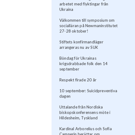
arbetet med flyktingar från
Ukraina
Välkommen till symposium om
socialläran på Newmaninstitutet
27-28 oktober!
Stiftets konfirmandläger
arrangeras nu av SUK
Böndag för Ukrainas
krigsdrabbade folk den 14
september
Respekt firade 20 år
10 september: Suicidpreventiva
dagen
Uttalande från Nordiska
biskopskonferensens möte i
Hildesheim, Tyskland
Kardinal Arborelius och Sofia
Camnerin berättar om