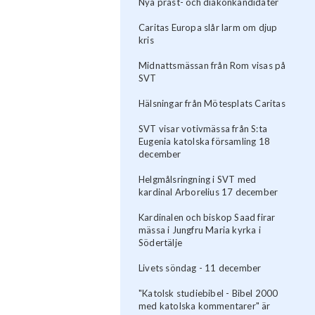
Nya präst- och diakonkandidater
Caritas Europa slår larm om djup
kris
Midnattsmässan från Rom visas på
SVT
Hälsningar från Mötesplats Caritas
SVT visar votivmässa från S:ta
Eugenia katolska församling 18
december
Helgmålsringning i SVT med
kardinal Arborelius 17 december
Kardinalen och biskop Saad firar
mässa i Jungfru Maria kyrka i
Södertälje
Livets söndag - 11 december
"Katolsk studiebibel - Bibel 2000
med katolska kommentarer" är