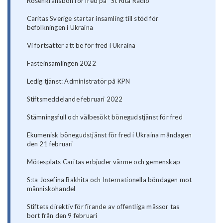
Rosenkransbön för fred på "St Rita Radio"
Caritas Sverige startar insamling till stöd för
befolkningen i Ukraina
Vi fortsätter att be för fred i Ukraina
Fasteinsamlingen 2022
Ledig tjänst: Administratör på KPN
Stiftsmeddelande februari 2022
Stämningsfull och välbesökt bönegudstjänst för fred
Ekumenisk bönegudstjänst för fred i Ukraina måndagen
den 21 februari
Mötesplats Caritas erbjuder värme och gemenskap
S:ta Josefina Bakhita och Internationella böndagen mot
människohandel
Stiftets direktiv för firande av offentliga mässor tas
bort från den 9 februari