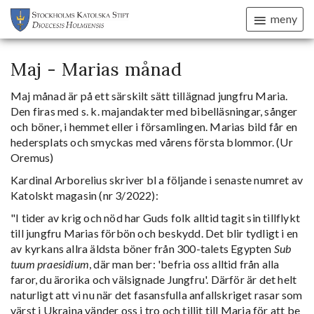
meny
Maj - Marias månad
Maj månad är på ett särskilt sätt tillägnad jungfru Maria.
Den firas med s. k. majandakter med bibelläsningar, sånger
och böner, i hemmet eller i församlingen. Marias bild får en
hedersplats och smyckas med vårens första blommor. (Ur
Oremus)
Kardinal Arborelius skriver bl a följande i senaste numret av
Katolskt magasin (nr 3/2022):
"I tider av krig och nöd har Guds folk alltid tagit sin tillflykt
till jungfru Marias förbön och beskydd. Det blir tydligt i en
av kyrkans allra äldsta böner från 300-talets Egypten
Sub
tuum praesidium
, där man ber: 'befria oss alltid från alla
faror, du ärorika och välsignade Jungfru'. Därför är det helt
naturligt att vi nu när det fasansfulla anfallskriget rasar som
värst i Ukraina vänder oss i tro och tillit till Maria för att be