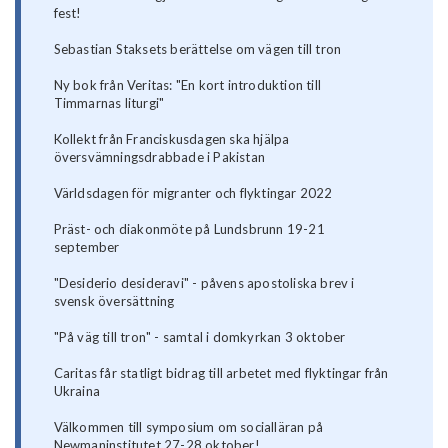
fest!
Sebastian Staksets berättelse om vägen till tron
Ny bok från Veritas: "En kort introduktion till
Timmarnas liturgi"
Kollekt från Franciskusdagen ska hjälpa
översvämningsdrabbade i Pakistan
Världsdagen för migranter och flyktingar 2022
Präst- och diakonmöte på Lundsbrunn 19-21
september
"Desiderio desideravi" - påvens apostoliska brev i
svensk översättning
"På väg till tron" - samtal i domkyrkan 3 oktober
Caritas får statligt bidrag till arbetet med flyktingar från
Ukraina
Välkommen till symposium om socialläran på
Newmaninstitutet 27-28 oktober!