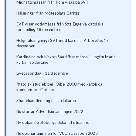
Midnattsmässan från Rom visas på SVT
Hälsningar från Mötesplats Caritas
SVT visar votivmässa från S:ta Eugenia katolska
församling 18 december
Helgmålsringning i SVT med kardinal Arborelius 17
december
Kardinalen och biskop Saad firar mässa i Jungfru Maria
kyrka i Södertälje
Livets söndag - 11 december
"Katolsk studiebibel - Bibel 2000 med katolska
kommentarer" är här!
Studiehandledning till socialläran
Nu startar Adventsinsamlingen 2022
Ny dekan i Göteborgs dekanat utnämnd
Nu öppnar anmälan för VUD i Lissabon 2023