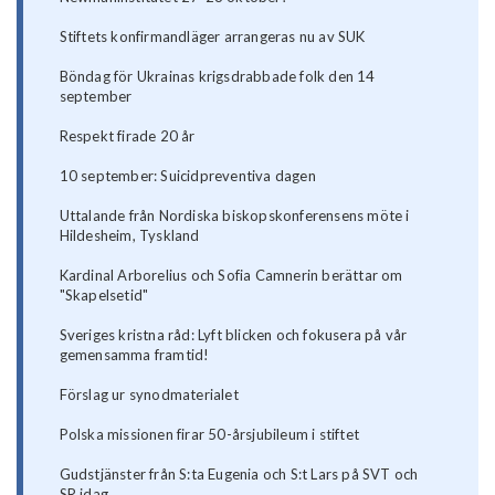
Stiftets konfirmandläger arrangeras nu av SUK
Böndag för Ukrainas krigsdrabbade folk den 14
september
Respekt firade 20 år
10 september: Suicidpreventiva dagen
Uttalande från Nordiska biskopskonferensens möte i
Hildesheim, Tyskland
Kardinal Arborelius och Sofia Camnerin berättar om
"Skapelsetid"
Sveriges kristna råd: Lyft blicken och fokusera på vår
gemensamma framtid!
Förslag ur synodmaterialet
Polska missionen firar 50-årsjubileum i stiftet
Gudstjänster från S:ta Eugenia och S:t Lars på SVT och
SR idag