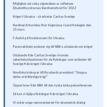
Möjlighet att söka stipendium ur stiftelsen
Elisabethsystrarnas Barnhemsfond för 2022
Kriget i Ukraina - så arbetar Caritas Sverige
Kardinal Arborelius firar högmässa i Lund fredagen den
25 mars
F Andrii på fredskonsert för Ukraina
Pastoralrådet ansluter sig till NBK:s uttalande om kriget
Uttalande från Caritas Sverige rörande
säkerhetssituationen för de flyktingar som anländer till
Sverige från kriget i Ukraina
Nordiska biskopar till Rysslands president: "Stoppa
detta orättfärdiga krig!"
Öppet brev från NBK till den tyska biskopskonferensen
Så kan vi hjälpa flyktingar från kriget i Ukraina
Vi söker unga representanter för ekumenisk dialog