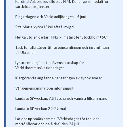
Kardinal Arborelius tilldelas H.M. Konungens medalj för
särskilda förtjänster
Pingstdagen och Världsmiljödagen - 5 juni
S:ta Maria kyrka i Skellefteå invigd
Heliga Stolen deltar i FN:s klimatmöte ”Stockholm+50”
Tack för alla gåvor till fasteinsamlingen och insamlingen
till Ukraina!
Lyssna med hjärtat - påvens budskap för
Världskommunikationsdagen
Klargörande angående hanteringen av synodsvaren
Vår gemensamma bön inför pingst
Laudato Si'-veckan: Att lyssna och vandra tillsammans
Laudato Si'-veckan 22-29 maj
Låt oss uppmärksamma "Världsdagen för far- och
morföräldrar och de äldre" den 24 juli