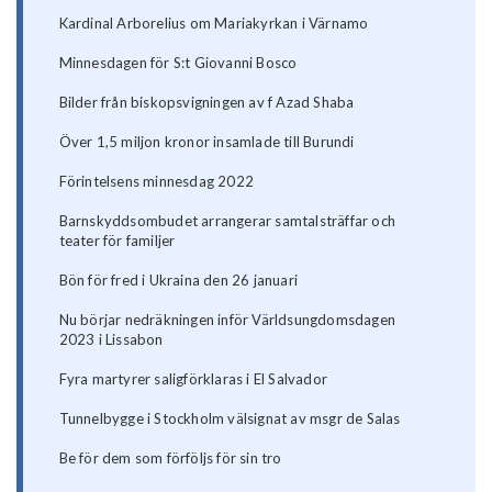
Kardinal Arborelius om Mariakyrkan i Värnamo
Minnesdagen för S:t Giovanni Bosco
Bilder från biskopsvigningen av f Azad Shaba
Över 1,5 miljon kronor insamlade till Burundi
Förintelsens minnesdag 2022
Barnskyddsombudet arrangerar samtalsträffar och
teater för familjer
Bön för fred i Ukraina den 26 januari
Nu börjar nedräkningen inför Världsungdomsdagen
2023 i Lissabon
Fyra martyrer saligförklaras i El Salvador
Tunnelbygge i Stockholm välsignat av msgr de Salas
Be för dem som förföljs för sin tro