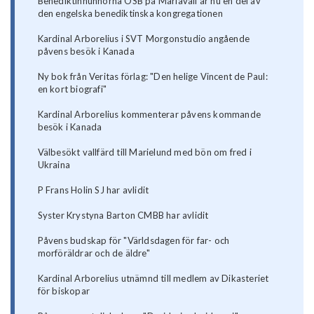
Benediktinnunnorna OSB på Mariavall är nu en del av
den engelska benediktinska kongregationen
Kardinal Arborelius i SVT Morgonstudio angående
påvens besök i Kanada
Ny bok från Veritas förlag: "Den helige Vincent de Paul:
en kort biografi"
Kardinal Arborelius kommenterar påvens kommande
besök i Kanada
Välbesökt vallfärd till Marielund med bön om fred i
Ukraina
P Frans Holin SJ har avlidit
Syster Krystyna Barton CMBB har avlidit
Påvens budskap för "Världsdagen för far- och
morföräldrar och de äldre"
Kardinal Arborelius utnämnd till medlem av Dikasteriet
för biskopar