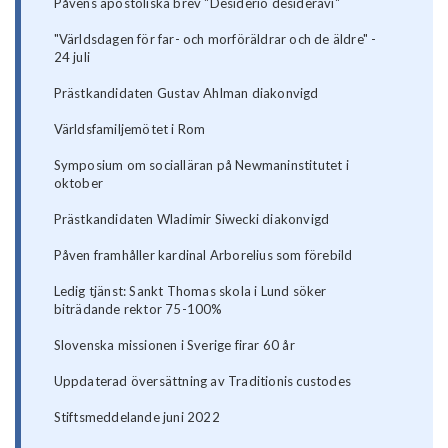
Påvens apostoliska brev "Desiderio desideravi"
"Världsdagen för far- och morföräldrar och de äldre" -
24 juli
Prästkandidaten Gustav Ahlman diakonvigd
Världsfamiljemötet i Rom
Symposium om socialläran på Newmaninstitutet i
oktober
Prästkandidaten Wladimir Siwecki diakonvigd
Påven framhåller kardinal Arborelius som förebild
Ledig tjänst: Sankt Thomas skola i Lund söker
biträdande rektor 75-100%
Slovenska missionen i Sverige firar 60 år
Uppdaterad översättning av Traditionis custodes
Stiftsmeddelande juni 2022