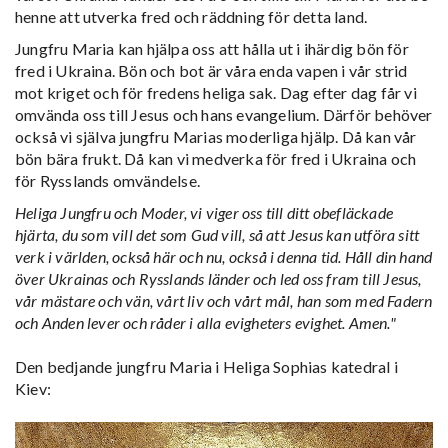
henne att utverka fred och räddning för detta land.
Jungfru Maria kan hjälpa oss att hålla ut i ihärdig bön för
fred i Ukraina. Bön och bot är våra enda vapen i vår strid
mot kriget och för fredens heliga sak. Dag efter dag får vi
omvända oss till Jesus och hans evangelium. Därför behöver
också vi själva jungfru Marias moderliga hjälp. Då kan vår
bön bära frukt. Då kan vi medverka för fred i Ukraina och
för Rysslands omvändelse.
Heliga Jungfru och Moder, vi viger oss till ditt obefläckade
hjärta, du som vill det som Gud vill, så att Jesus kan utföra sitt
verk i världen, också här och nu, också i denna tid. Håll din hand
över Ukrainas och Rysslands länder och led oss fram till Jesus,
vår mästare och vän, vårt liv och vårt mål, han som med Fadern
och Anden lever och råder i alla evigheters evighet. Amen."
Den bedjande jungfru Maria i Heliga Sophias katedral i
Kiev: