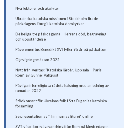
Nya lektorer och akolyter
Ukrainska katolska missionen i Stockholm firade
påskdagens liturgi i katolska domkyrkan
De heliga tre påskdagarna - Herrens död, begravning
och uppståndelse
Påve emeritus Benedikt XVI fyller 95 år på påskafton
Oljevigningsmässan 2022
Nytt från Veritas: "Katolska läroår. Uppsala – Paris –
Rom" av Gunnel Vallquist
Påvliga interreligiösa rådets hälsning med anledning av
ramadan 2022
Stödkonsert för Ukrainas folk i S:ta Eugenias katolska
församling
Se presentation av "Timmarnas liturgi" online
SVT visar korsvägsvandring från Rom på långfredagen