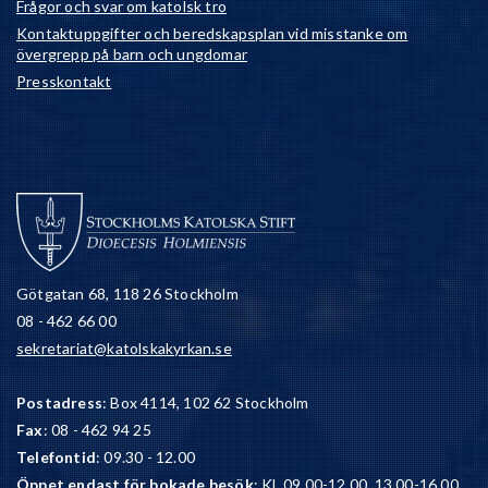
Frågor och svar om katolsk tro
Kontaktuppgifter och beredskapsplan vid misstanke om
övergrepp på barn och ungdomar
Presskontakt
Götgatan 68, 118 26 Stockholm
08 - 462 66 00
sekretariat@katolskakyrkan.se
Postadress
: Box 4114, 102 62 Stockholm
Fax
: 08 - 462 94 25
Telefontid
: 09.30 - 12.00
Öppet endast för bokade besök
: Kl. 09.00-12.00, 13.00-16.00