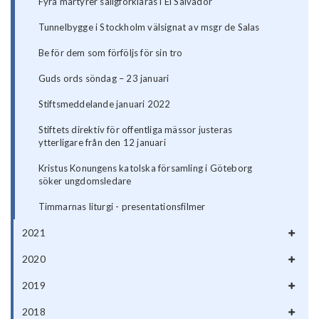
Fyra martyrer saligförklaras i El Salvador
Tunnelbygge i Stockholm välsignat av msgr de Salas
Be för dem som förföljs för sin tro
Guds ords söndag – 23 januari
Stiftsmeddelande januari 2022
Stiftets direktiv för offentliga mässor justeras
ytterligare från den 12 januari
Kristus Konungens katolska församling i Göteborg
söker ungdomsledare
Timmarnas liturgi - presentationsfilmer
2021
2020
2019
2018