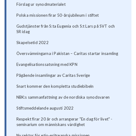
Förslag ur synodmaterialet
Polska missionen firar 50-årsjubileum i stiftet
Gudstjänster från S:ta Eugenia och S:t Lars på SVT och
SR idag
Skapelsetid 2022
Översvämningarna i Pakistan – Caritas startar insamling
Evangelisationssatsning med KPN
Pågående insamlingar av Caritas Sverige
Snart kommer den kompletta studiebibeln
NBK:s sammanfattning av de nordiska synodsvaren
Stiftsmeddelande augusti 2022
Respekt firar 20 år och arrangerar "En dag för livet" -
seminarium om människans värdighet
Ny rektor för etio-eritreanska missionen