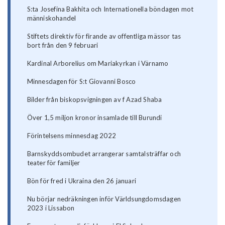
S:ta Josefina Bakhita och Internationella böndagen mot
människohandel
Stiftets direktiv för firande av offentliga mässor tas
bort från den 9 februari
Kardinal Arborelius om Mariakyrkan i Värnamo
Minnesdagen för S:t Giovanni Bosco
Bilder från biskopsvigningen av f Azad Shaba
Över 1,5 miljon kronor insamlade till Burundi
Förintelsens minnesdag 2022
Barnskyddsombudet arrangerar samtalsträffar och
teater för familjer
Bön för fred i Ukraina den 26 januari
Nu börjar nedräkningen inför Världsungdomsdagen
2023 i Lissabon