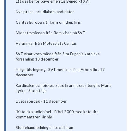
Låt oss be för påve emeritus Benedikt XVI
Nya präst- och diakonkandidater
Caritas Europa slår larm om djup kris
Midnattsmässan från Rom visas på SVT
Hälsningar från Mötesplats Caritas
SVT visar votivmässa från S:ta Eugenia katolska
församling 18 december
Helgmålsringning i SVT med kardinal Arborelius 17
december
Kardinalen och biskop Saad firar mässa i Jungfru Maria
kyrka i Södertälje
Livets söndag - 11 december
"Katolsk studiebibel - Bibel 2000 med katolska
kommentarer" är här!
Studiehandledning till socialläran