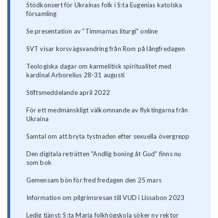
Stödkonsert för Ukrainas folk i S:ta Eugenias katolska
församling
Se presentation av "Timmarnas liturgi" online
SVT visar korsvägsvandring från Rom på långfredagen
Teologiska dagar om karmelitisk spiritualitet med
kardinal Arborelius 28-31 augusti
Stiftsmeddelande april 2022
För ett medmänskligt välkomnande av flyktingarna från
Ukraina
Samtal om att bryta tystnaden efter sexuella övergrepp
Den digitala reträtten "Andlig boning åt Gud" finns nu
som bok
Gemensam bön för fred fredagen den 25 mars
Information om pilgrimsresan till VUD i Lissabon 2023
Ledig tjänst: S:ta Maria folkhögskola söker ny rektor