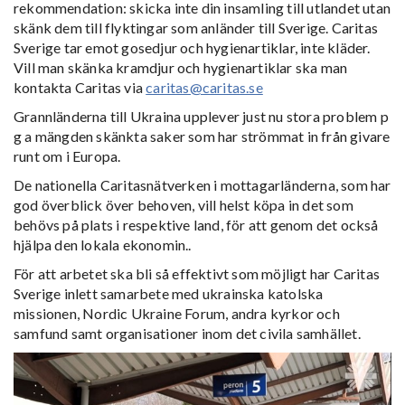
rekommendation: skicka inte din insamling till utlandet utan
skänk dem till flyktingar som anländer till Sverige. Caritas
Sverige tar emot gosedjur och hygienartiklar, inte kläder.
Vill man skänka kramdjur och hygienartiklar ska man
kontakta Caritas via
caritas@caritas.se
Grannländerna till Ukraina upplever just nu stora problem p
g a mängden skänkta saker som har strömmat in från givare
runt om i Europa.
De nationella Caritasnätverken i mottagarländerna, som har
god överblick över behoven, vill helst köpa in det som
behövs på plats i respektive land, för att genom det också
hjälpa den lokala ekonomin..
För att arbetet ska bli så effektivt som möjligt har Caritas
Sverige inlett samarbete med ukrainska katolska
missionen, Nordic Ukraine Forum, andra kyrkor och
samfund samt organisationer inom det civila samhället.