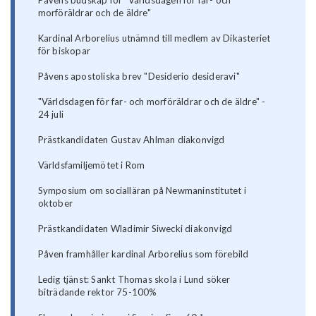
Påvens budskap för "Världsdagen för far- och
morföräldrar och de äldre"
Kardinal Arborelius utnämnd till medlem av Dikasteriet
för biskopar
Påvens apostoliska brev "Desiderio desideravi"
"Världsdagen för far- och morföräldrar och de äldre" -
24 juli
Prästkandidaten Gustav Ahlman diakonvigd
Världsfamiljemötet i Rom
Symposium om socialläran på Newmaninstitutet i
oktober
Prästkandidaten Wladimir Siwecki diakonvigd
Påven framhåller kardinal Arborelius som förebild
Ledig tjänst: Sankt Thomas skola i Lund söker
biträdande rektor 75-100%