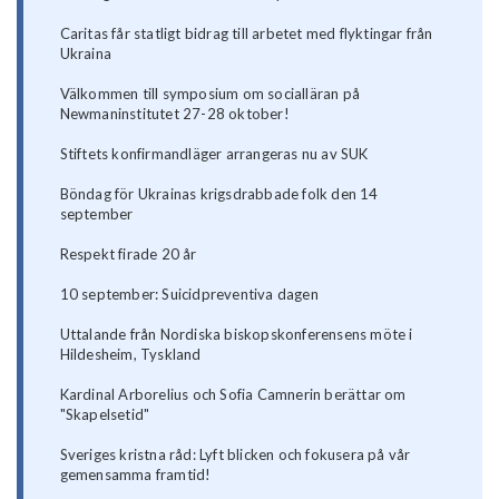
Caritas får statligt bidrag till arbetet med flyktingar från
Ukraina
Välkommen till symposium om socialläran på
Newmaninstitutet 27-28 oktober!
Stiftets konfirmandläger arrangeras nu av SUK
Böndag för Ukrainas krigsdrabbade folk den 14
september
Respekt firade 20 år
10 september: Suicidpreventiva dagen
Uttalande från Nordiska biskopskonferensens möte i
Hildesheim, Tyskland
Kardinal Arborelius och Sofia Camnerin berättar om
"Skapelsetid"
Sveriges kristna råd: Lyft blicken och fokusera på vår
gemensamma framtid!