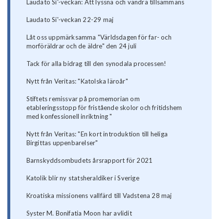
Laudato Si'-veckan: Att lyssna och vandra tillsammans
Laudato Si'-veckan 22-29 maj
Låt oss uppmärksamma "Världsdagen för far- och
morföräldrar och de äldre" den 24 juli
Tack för alla bidrag till den synodala processen!
Nytt från Veritas: "Katolska läroår"
Stiftets remissvar på promemorian om
etableringsstopp för fristående skolor och fritidshem
med konfessionell inriktning "
Nytt från Veritas: "En kort introduktion till heliga
Birgittas uppenbarelser"
Barnskyddsombudets årsrapport för 2021
Katolik blir ny statsheraldiker i Sverige
Kroatiska missionens vallfärd till Vadstena 28 maj
Syster M. Bonifatia Moon har avlidit