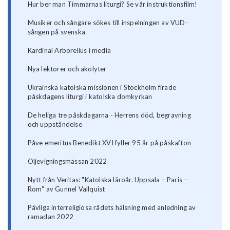
Hur ber man Timmarnas liturgi? Se vår instruktionsfilm!
Musiker och sångare sökes till inspelningen av VUD-
sången på svenska
Kardinal Arborelius i media
Nya lektorer och akolyter
Ukrainska katolska missionen i Stockholm firade
påskdagens liturgi i katolska domkyrkan
De heliga tre påskdagarna - Herrens död, begravning
och uppståndelse
Påve emeritus Benedikt XVI fyller 95 år på påskafton
Oljevigningsmässan 2022
Nytt från Veritas: "Katolska läroår. Uppsala – Paris –
Rom" av Gunnel Vallquist
Påvliga interreligiösa rådets hälsning med anledning av
ramadan 2022