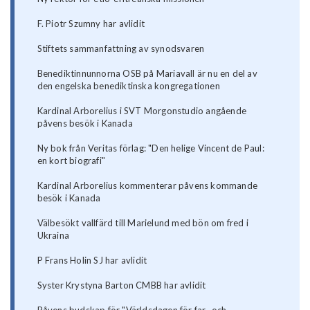
F. Piotr Szumny har avlidit
Stiftets sammanfattning av synodsvaren
Benediktinnunnorna OSB på Mariavall är nu en del av
den engelska benediktinska kongregationen
Kardinal Arborelius i SVT Morgonstudio angående
påvens besök i Kanada
Ny bok från Veritas förlag: "Den helige Vincent de Paul:
en kort biografi"
Kardinal Arborelius kommenterar påvens kommande
besök i Kanada
Välbesökt vallfärd till Marielund med bön om fred i
Ukraina
P Frans Holin SJ har avlidit
Syster Krystyna Barton CMBB har avlidit