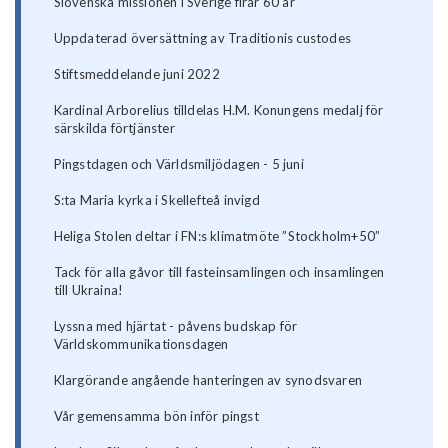
Slovenska missionen i Sverige firar 60 år
Uppdaterad översättning av Traditionis custodes
Stiftsmeddelande juni 2022
Kardinal Arborelius tilldelas H.M. Konungens medalj för
särskilda förtjänster
Pingstdagen och Världsmiljödagen - 5 juni
S:ta Maria kyrka i Skellefteå invigd
Heliga Stolen deltar i FN:s klimatmöte ”Stockholm+50”
Tack för alla gåvor till fasteinsamlingen och insamlingen
till Ukraina!
Lyssna med hjärtat - påvens budskap för
Världskommunikationsdagen
Klargörande angående hanteringen av synodsvaren
Vår gemensamma bön inför pingst