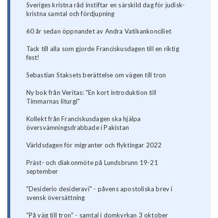
Sveriges kristna råd instiftar en särskild dag för judisk-
kristna samtal och fördjupning
60 år sedan öppnandet av Andra Vatikankonciliet
Tack till alla som gjorde Franciskusdagen till en riktig
fest!
Sebastian Staksets berättelse om vägen till tron
Ny bok från Veritas: "En kort introduktion till
Timmarnas liturgi"
Kollekt från Franciskusdagen ska hjälpa
översvämningsdrabbade i Pakistan
Världsdagen för migranter och flyktingar 2022
Präst- och diakonmöte på Lundsbrunn 19-21
september
"Desiderio desideravi" - påvens apostoliska brev i
svensk översättning
"På väg till tron" - samtal i domkyrkan 3 oktober