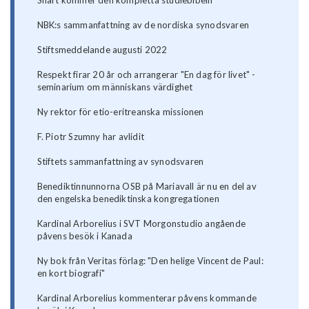
Snart kommer den kompletta studiebibeln
NBK:s sammanfattning av de nordiska synodsvaren
Stiftsmeddelande augusti 2022
Respekt firar 20 år och arrangerar "En dag för livet" -
seminarium om människans värdighet
Ny rektor för etio-eritreanska missionen
F. Piotr Szumny har avlidit
Stiftets sammanfattning av synodsvaren
Benediktinnunnorna OSB på Mariavall är nu en del av
den engelska benediktinska kongregationen
Kardinal Arborelius i SVT Morgonstudio angående
påvens besök i Kanada
Ny bok från Veritas förlag: "Den helige Vincent de Paul:
en kort biografi"
Kardinal Arborelius kommenterar påvens kommande