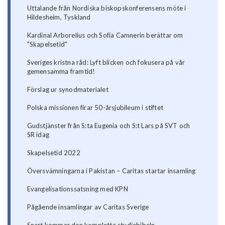
Uttalande från Nordiska biskopskonferensens möte i
Hildesheim, Tyskland
Kardinal Arborelius och Sofia Camnerin berättar om
"Skapelsetid"
Sveriges kristna råd: Lyft blicken och fokusera på vår
gemensamma framtid!
Förslag ur synodmaterialet
Polska missionen firar 50-årsjubileum i stiftet
Gudstjänster från S:ta Eugenia och S:t Lars på SVT och
SR idag
Skapelsetid 2022
Översvämningarna i Pakistan – Caritas startar insamling
Evangelisationssatsning med KPN
Pågående insamlingar av Caritas Sverige