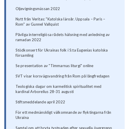
Oljevigningsmässan 2022
Nytt från Veritas: "Katolska läroår. Uppsala – Paris –
Rom" av Gunnel Vallquist
Påvliga interreligiösa rådets hälsning med anledning av
ramadan 2022
Stödkonsert för Ukrainas folk i S:ta Eugenias katolska
församling
Se presentation av "Timmarnas liturgi" online
SVT visar korsvägsvandring från Rom på långfredagen
Teologiska dagar om karmelitisk spiritualitet med
kardinal Arborelius 28-31 augusti
Stiftsmeddelande april 2022
För ett medmänskligt välkomnande av flyktingarna från
Ukraina
Samtal om att bryta tystnaden efter sexuella övergrepp