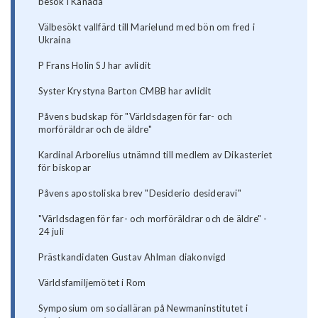
besök i Kanada
Välbesökt vallfärd till Marielund med bön om fred i
Ukraina
P Frans Holin SJ har avlidit
Syster Krystyna Barton CMBB har avlidit
Påvens budskap för "Världsdagen för far- och
morföräldrar och de äldre"
Kardinal Arborelius utnämnd till medlem av Dikasteriet
för biskopar
Påvens apostoliska brev "Desiderio desideravi"
"Världsdagen för far- och morföräldrar och de äldre" -
24 juli
Prästkandidaten Gustav Ahlman diakonvigd
Världsfamiljemötet i Rom
Symposium om socialläran på Newmaninstitutet i