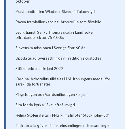
oktober
Prästkandidaten Wladimir Siwecki diakonvigd
Påven framhåller kardinal Arborelius som förebild
Ledig tjänst: Sankt Thomas skola i Lund söker
biträdande rektor 75-100%
Slovenska missionen i Sverige firar 60 år
Uppdaterad översättning av Traditionis custodes
Stiftsmeddelande juni 2022
Kardinal Arborelius tilldelas H.M. Konungens medalj för
särskilda förtjänster
Pingstdagen och Världsmiljödagen - 5 juni
S:ta Maria kyrka i Skellefteå invigd
Heliga Stolen deltar i FN:s klimatmöte ”Stockholm+50”
Tack för alla gåvor till fasteinsamlingen och insamlingen