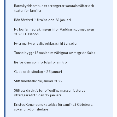
Barnskyddsombudet arrangerar samtalsträffar och
teater för familjer
Bön för fred i Ukraina den 26 januari
Nu börjar nedräkningen inför Världsungdomsdagen
2023 i Lissabon
Fyra martyrer saligförklaras i El Salvador
Tunnelbygge i Stockholm välsignat av msgr de Salas
Be för dem som förföljs för sin tro
Guds ords söndag – 23 januari
Stiftsmeddelande januari 2022
Stiftets direktiv för offentliga mässor justeras
ytterligare från den 12 januari
Kristus Konungens katolska församling i Göteborg
söker ungdomsledare