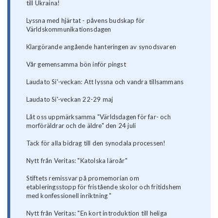
till Ukraina!
Lyssna med hjärtat - påvens budskap för
Världskommunikationsdagen
Klargörande angående hanteringen av synodsvaren
Vår gemensamma bön inför pingst
Laudato Si'-veckan: Att lyssna och vandra tillsammans
Laudato Si'-veckan 22-29 maj
Låt oss uppmärksamma "Världsdagen för far- och
morföräldrar och de äldre" den 24 juli
Tack för alla bidrag till den synodala processen!
Nytt från Veritas: "Katolska läroår"
Stiftets remissvar på promemorian om
etableringsstopp för fristående skolor och fritidshem
med konfessionell inriktning "
Nytt från Veritas: "En kort introduktion till heliga