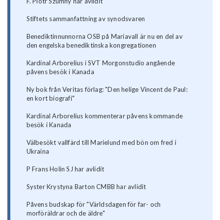
F. Piotr Szumny har avlidit
Stiftets sammanfattning av synodsvaren
Benediktinnunnorna OSB på Mariavall är nu en del av
den engelska benediktinska kongregationen
Kardinal Arborelius i SVT Morgonstudio angående
påvens besök i Kanada
Ny bok från Veritas förlag: "Den helige Vincent de Paul:
en kort biografi"
Kardinal Arborelius kommenterar påvens kommande
besök i Kanada
Välbesökt vallfärd till Marielund med bön om fred i
Ukraina
P Frans Holin SJ har avlidit
Syster Krystyna Barton CMBB har avlidit
Påvens budskap för "Världsdagen för far- och
morföräldrar och de äldre"