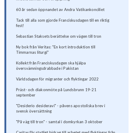
60 år sedan öppnandet av Andra Vatikankonciliet
Tack till alla som gjorde Franciskusdagen till en riktig
fest!
Sebastian Staksets berättelse om vägen till tron
Ny bok från Veritas: "En kort introduktion till
Timmarnas liturgi"
Kollekt från Franciskusdagen ska hjälpa
översvämningsdrabbade i Pakistan
Världsdagen för migranter och flyktingar 2022
Präst- och diakonmöte på Lundsbrunn 19-21
september
"Desiderio desideravi" - påvens apostoliska brev i
svensk översättning
"På väg till tron" - samtal i domkyrkan 3 oktober
Caritas får statligt bidrag till arbetet med flyktingar från