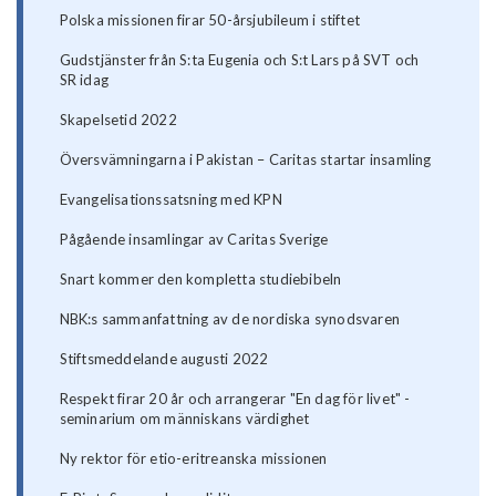
Polska missionen firar 50-årsjubileum i stiftet
Gudstjänster från S:ta Eugenia och S:t Lars på SVT och
SR idag
Skapelsetid 2022
Översvämningarna i Pakistan – Caritas startar insamling
Evangelisationssatsning med KPN
Pågående insamlingar av Caritas Sverige
Snart kommer den kompletta studiebibeln
NBK:s sammanfattning av de nordiska synodsvaren
Stiftsmeddelande augusti 2022
Respekt firar 20 år och arrangerar "En dag för livet" -
seminarium om människans värdighet
Ny rektor för etio-eritreanska missionen