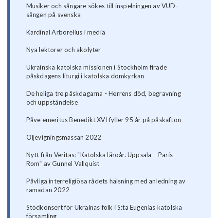
Musiker och sångare sökes till inspelningen av VUD-
sången på svenska
Kardinal Arborelius i media
Nya lektorer och akolyter
Ukrainska katolska missionen i Stockholm firade
påskdagens liturgi i katolska domkyrkan
De heliga tre påskdagarna - Herrens död, begravning
och uppståndelse
Påve emeritus Benedikt XVI fyller 95 år på påskafton
Oljevigningsmässan 2022
Nytt från Veritas: "Katolska läroår. Uppsala – Paris –
Rom" av Gunnel Vallquist
Påvliga interreligiösa rådets hälsning med anledning av
ramadan 2022
Stödkonsert för Ukrainas folk i S:ta Eugenias katolska
församling