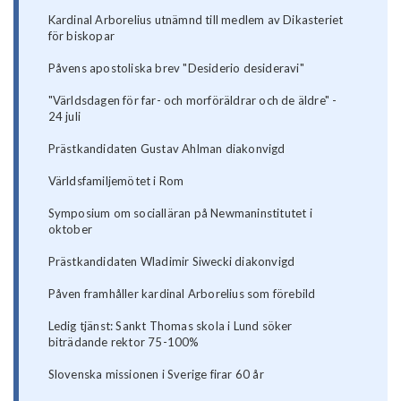
Kardinal Arborelius utnämnd till medlem av Dikasteriet
för biskopar
Påvens apostoliska brev "Desiderio desideravi"
"Världsdagen för far- och morföräldrar och de äldre" -
24 juli
Prästkandidaten Gustav Ahlman diakonvigd
Världsfamiljemötet i Rom
Symposium om socialläran på Newmaninstitutet i
oktober
Prästkandidaten Wladimir Siwecki diakonvigd
Påven framhåller kardinal Arborelius som förebild
Ledig tjänst: Sankt Thomas skola i Lund söker
biträdande rektor 75-100%
Slovenska missionen i Sverige firar 60 år