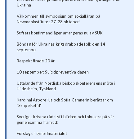
Ukraina
Välkommen till symposium om socialläran på
Newmaninstitutet 27-28 oktober!
Stiftets konfirmandläger arrangeras nu av SUK
Böndag för Ukrainas krigsdrabbade folk den 14
september
Respekt firade 20 år
10 september: Suicidpreventiva dagen
Uttalande från Nordiska biskopskonferensens möte i
Hildesheim, Tyskland
Kardinal Arborelius och Sofia Camnerin berättar om
"Skapelsetid"
Sveriges kristna råd: Lyft blicken och fokusera på vår
gemensamma framtid!
Förslag ur synodmaterialet