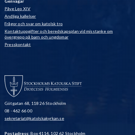
Genvägar
Påve Leo XIV
Andliga kallelser
Frågor och svar om katolsk tro
Kontaktuppgifter och beredskapsplan vid misstanke om
övergrepp på barn och ungdomar
Presskontakt
Götgatan 68, 118 26 Stockholm
08 - 462 66 00
sekretariat@katolskakyrkan.se
Postadress
: Box 4114, 102 62 Stockholm