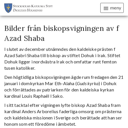
meny
Bilder från biskopsvigningen av f
Azad Shaba
I slutet av december utnämndes den kaldeiske prästen f
Azad Sabri Shaba till biskop av stiftet Dohuk i Irak. Stiftet
Dohuk ligger i nordvästra Irak och omfattar runt femton
tusen katoliker.
Den högtidliga biskopsvigningen ägde rum fredagen den 21
januari i domkyrkan Mar Eth-Alaha (
Guds kyrka
) i Dohuk
och förrättades av patriarken för den kaldeiska kyrkan
kardinal
Louis Raphaël I Sako
.
I sitt tacktal efter vigningen lyfte biskop Azad Shaba fram
kardinal Anders Arborelius faderliga omsorg om prästerna
och kaldeiska missionen i Sverige och berättade att han ser
honom som ett föredöme i ämbetet.