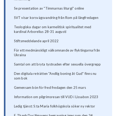
Se presentation av "Timmarnas liturgi" online
SVT visar korsvägsvandring från Rom på långfredagen
Teologiska dagar om karmelitisk spiritualitet med
kardinal Arborelius 28-31 augusti
Stiftsmeddelande april 2022
För ett medmänskligt välkomnande av flyktingarna från
Ukraina
Samtal om att bryta tystnaden efter sexuella övergrepp
Den digitala reträtten "Andlig boning åt Gud" finns nu
som bok
Gemensam bön för fred fredagen den 25 mars
Information om pilgrimsresan till VUD i Lissabon 2023
Ledig tjänst: S:ta Maria folkhögskola söker ny rektor
F. Thanh Duc Nguyens begravning äger rum den 24