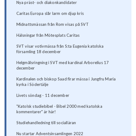
Nya präst- och diakonkandidater
Caritas Europa slår larm om djup kris
Midnattsmässan från Rom visas på SVT
Hälsningar från Mötesplats Caritas
SVT visar votivmässa från S:ta Eugenia katolska
församling 18 december
Helgmålsringning i SVT med kardinal Arborelius 17
december
Kardinalen och biskop Saad firar mässa i Jungfru Maria
kyrka i Södertälje
Livets söndag - 11 december
"Katolsk studiebibel - Bibel 2000 med katolska
kommentarer" är här!
Studiehandledning till socialläran
Nu startar Adventsinsamlingen 2022