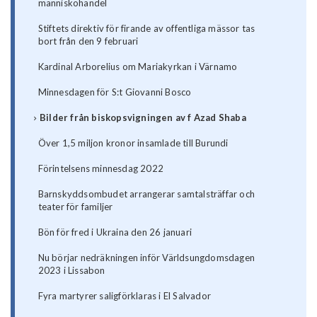
människohandel
Stiftets direktiv för firande av offentliga mässor tas
bort från den 9 februari
Kardinal Arborelius om Mariakyrkan i Värnamo
Minnesdagen för S:t Giovanni Bosco
Bilder från biskopsvigningen av f Azad Shaba
Över 1,5 miljon kronor insamlade till Burundi
Förintelsens minnesdag 2022
Barnskyddsombudet arrangerar samtalsträffar och
teater för familjer
Bön för fred i Ukraina den 26 januari
Nu börjar nedräkningen inför Världsungdomsdagen
2023 i Lissabon
Fyra martyrer saligförklaras i El Salvador