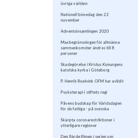
övriga världen
Nationell bönedag den 22
november
Adventsinsamlingen 2020
Maxbegränsningen för allmänna
sammankomster ändras till 8
personer
Skadegörelse i Kristus Konungens
katolska kyrka i Göteborg
P. Henrik Roelvink OFM har avlidit
Psykoterapi i stiftets regi
Påvens budskap för Världsdagen
för de fattiga - på svenska
Skärpta coronarestriktioner i
ytterligare regioner
Den fjärde filmen i serien om