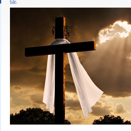
här
.