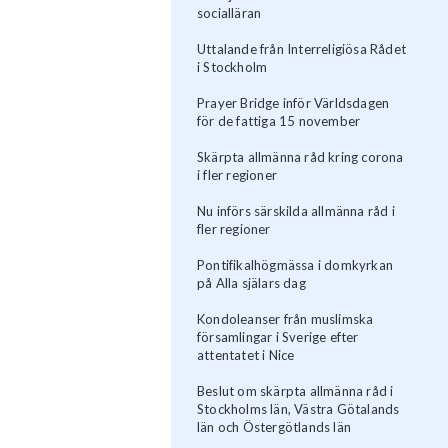
socialläran
Uttalande från Interreligiösa Rådet
i Stockholm
Prayer Bridge inför Världsdagen
för de fattiga 15 november
Skärpta allmänna råd kring corona
i fler regioner
Nu införs särskilda allmänna råd i
fler regioner
Pontifikalhögmässa i domkyrkan
på Alla själars dag
Kondoleanser från muslimska
församlingar i Sverige efter
attentatet i Nice
Beslut om skärpta allmänna råd i
Stockholms län, Västra Götalands
län och Östergötlands län