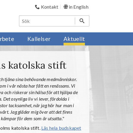
Kontakt
in English
rbete
Kallelser
Aktuellt
 katolska stift
å och tjäna sina behövande medmänniskor.
om i vår nästa har fått en renässans. Vi
a och riskerar sin hälsa för att hjälpa de
Det osynliga liv vi lever, fördolda i
g stor tacksamhet, när jag hör hur man i
årt. Jag gläder mig över att det finns
ch kämpar för dem som är utsatta."
holms katolska stift.
Läs hela budskapet