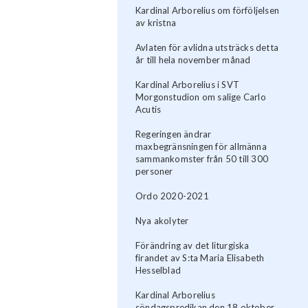
Kardinal Arborelius om förföljelsen
av kristna
Avlaten för avlidna utsträcks detta
år till hela november månad
Kardinal Arborelius i SVT
Morgonstudion om salige Carlo
Acutis
Regeringen ändrar
maxbegränsningen för allmänna
sammankomster från 50 till 300
personer
Ordo 2020-2021
Nya akolyter
Förändring av det liturgiska
firandet av S:ta Maria Elisabeth
Hesselblad
Kardinal Arborelius
söndagspredikan den 18 oktober