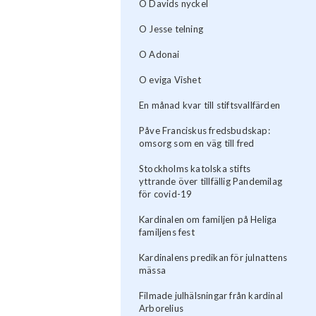
O Davids nyckel
O Jesse telning
O Adonai
O eviga Vishet
En månad kvar till stiftsvallfärden
Påve Franciskus fredsbudskap:
omsorg som en väg till fred
Stockholms katolska stifts
yttrande över tillfällig Pandemilag
för covid-19
Kardinalen om familjen på Heliga
familjens fest
Kardinalens predikan för julnattens
mässa
Filmade julhälsningar från kardinal
Arborelius