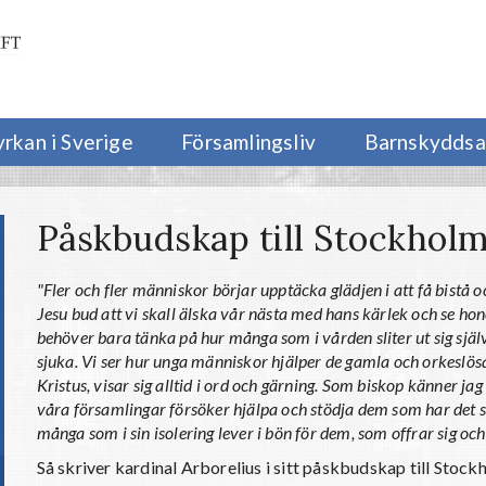
yrkan i Sverige
Församlingsliv
Barnskyddsa
Påskbudskap till Stockholms
"Fler och fler människor börjar upptäcka glädjen i att få bist
Jesu bud att vi skall älska vår nästa med hans kärlek och se hon
behöver bara tänka på hur många som i vården sliter ut sig själv
sjuka. Vi ser hur unga människor hjälper de gamla och orkeslösa. 
Kristus, visar sig alltid i ord och gärning. Som biskop känner ja
våra församlingar försöker hjälpa och stödja dem som har det sv
många som i sin isolering lever i bön för dem, som offrar sig o
Så skriver kardinal Arborelius i sitt påskbudskap till Stock