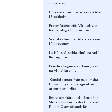
socialläran
Uttalande från Interreligiösa Rådet
i Stockholm
Prayer Bridge inför Världsdagen
för de fattiga 15 november
Skärpta allmänna råd kring corona
i fler regioner
Nu införs särskilda allmänna råd i
fler regioner
Pontifikalhögmässa i domkyrkan
på Alla själars dag
Kondoleanser från muslimska
församlingar i Sverige efter
attentatet i Nice
Beslut om skärpta allmänna råd i
Stockholms län, Västra Götalands
län och Östergötlands län