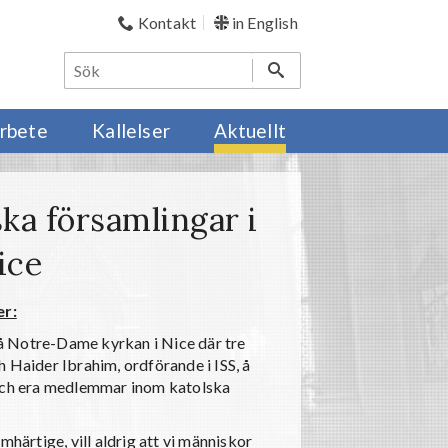
Kontakt
in English
rbete
Kallelser
Aktuellt
ka församlingar i
ice
er:
å Notre-Dame kyrkan i Nice där tre
 Haider Ibrahim, ordförande i ISS, å
 och era medlemmar inom katolska
mhärtige, vill aldrig att vi människor