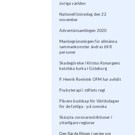
övriga världen
Nationell bönedag den 22
november
Adventsinsamlingen 2020
Maxbegränsningen för allmänna
sammankomster ändras till 8
personer
Skadegörelse i Kristus Konungens
katolska kyrka i Göteborg
P. Henrik Roelvink OFM har avlidit
Psykoterapi i stiftets regi
Påvens budskap för Världsdagen
för de fattiga - på svenska
Skärpta coronarestriktioner i
ytterligare regioner
Den fjärde filmen i serien om