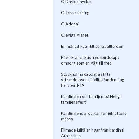
O Davids nyckel
O Jesse telning
O Adonai
O eviga Vishet
En månad kvar till stiftsvallfärden
Påve Franciskus fredsbudskap:
omsorg som en väg till fred
Stockholms katolska stifts
yttrande över tillfällig Pandemilag
för covid-19
Kardinalen om familjen på Heliga
familjens fest
Kardinalens predikan för julnattens
mässa
Filmade julhälsningar från kardinal
Arborelius