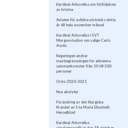
Kardinal Arborelius om förföljelsen
av kristna
Avlaten för avlidna utsträcks detta
år till hela november månad
Kardinal Arborelius i SVT
Morgonstudion om salige Carlo
Acutis
Regeringen ändrar
maxbegränsningen för allmänna
sammankomster från 50 till 300
personer
Ordo 2020-2021
Nya akolyter
Förändring av det liturgiska
firandet av S:ta Maria Elisabeth
Hesselblad
Kardinal Arborelius
söndagspredikan den 18 oktober