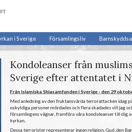
yrkan i Sverige
Församlingsliv
Barnskyddsa
Kondoleanser från muslims
Sverige efter attentatet i N
Från Islamiska Shiasamfunden i Sverige - den 29 oktob
Med anledning av den fruktansvärda terrorattacken idag p
oskyldiga personer mördades och flera skadades vill jag och
församlingens vägnar, framföra våra kondoleanser till dig
kyrkan.
Dessa terrorister representerar ingen religion. Gud, den Bar