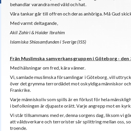
behandlar varandra med våld och hat.
Våra tankar går till offren och deras anhöriga. Må Gud skick
Med varmt deltagande,
Akil Zahiri & Haider Ibrahim
Islamiska Shiasamfunden i Sverige (ISS)
Från Muslimska samverkansgruppen i Göteborg - den 
Med hälsningar om fred, kära vänner.
Vi, samlade muslimska församlingar i Göteborg, vill uttryc
över det grymma terrordådet mot oskyldiga människor och
Frankrike.
Varje människoliv som spills är en förlust för hela mänskligh
i befolkningen är djupaste orätt. Varje angrepp mot en kyr
Vi står tillsammans med er, denna sorgens dag, liksom vi gö
att våldsverkare och terrorister sår splittring mellan oss
troende.