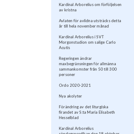
Kardinal Arborelius om förföljelsen
av kristna
Avlaten för avlidna utsträcks detta
år till hela november månad
Kardinal Arborelius i SVT
Morgonstudion om salige Carlo
Acutis
Regeringen ändrar
maxbegränsningen för allmänna
sammankomster från 50 till 300
personer
Ordo 2020-2021
Nya akolyter
Förändring av det liturgiska
firandet av S:ta Maria Elisabeth
Hesselblad
Kardinal Arborelius
söndagspredikan den 18 oktober