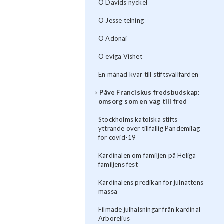
O Davids nyckel
O Jesse telning
O Adonai
O eviga Vishet
En månad kvar till stiftsvallfärden
Påve Franciskus fredsbudskap:
omsorg som en väg till fred
Stockholms katolska stifts
yttrande över tillfällig Pandemilag
för covid-19
Kardinalen om familjen på Heliga
familjens fest
Kardinalens predikan för julnattens
mässa
Filmade julhälsningar från kardinal
Arborelius