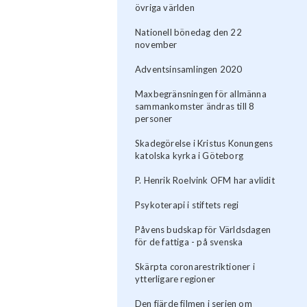
övriga världen
Nationell bönedag den 22
november
Adventsinsamlingen 2020
Maxbegränsningen för allmänna
sammankomster ändras till 8
personer
Skadegörelse i Kristus Konungens
katolska kyrka i Göteborg
P. Henrik Roelvink OFM har avlidit
Psykoterapi i stiftets regi
Påvens budskap för Världsdagen
för de fattiga - på svenska
Skärpta coronarestriktioner i
ytterligare regioner
Den fjärde filmen i serien om