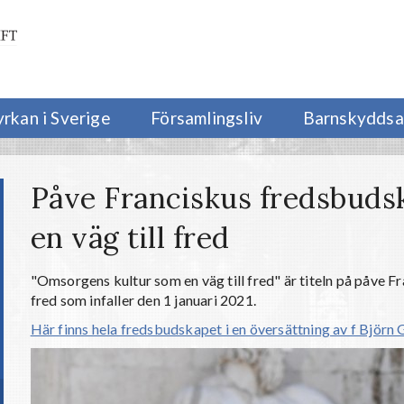
yrkan i Sverige
Församlingsliv
Barnskyddsa
Påve Franciskus fredsbuds
en väg till fred
"Omsorgens kultur som en väg till fred" är titeln på påve 
fred som infaller den 1 januari 2021.
Här finns hela fredsbudskapet i en översättning av f Björn