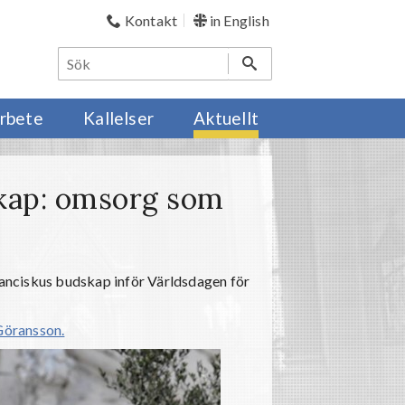
Kontakt
in English
rbete
Kallelser
Aktuellt
kap: omsorg som
Franciskus budskap inför Världsdagen för
 Göransson.