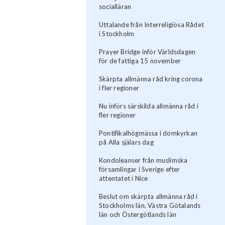
socialläran
Uttalande från Interreligiösa Rådet
i Stockholm
Prayer Bridge inför Världsdagen
för de fattiga 15 november
Skärpta allmänna råd kring corona
i fler regioner
Nu införs särskilda allmänna råd i
fler regioner
Pontifikalhögmässa i domkyrkan
på Alla själars dag
Kondoleanser från muslimska
församlingar i Sverige efter
attentatet i Nice
Beslut om skärpta allmänna råd i
Stockholms län, Västra Götalands
län och Östergötlands län