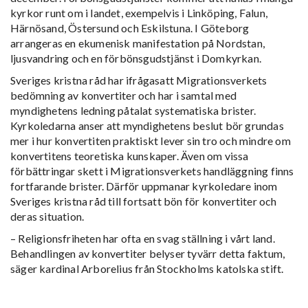
kyrkor runt om i landet, exempelvis i Linköping, Falun,
Härnösand, Östersund och Eskilstuna. I Göteborg
arrangeras en ekumenisk manifestation på Nordstan,
ljusvandring och en förbönsgudstjänst i Domkyrkan.
Sveriges kristna råd har ifrågasatt Migrationsverkets
bedömning av konvertiter och har i samtal med
myndighetens ledning påtalat systematiska brister.
Kyrkoledarna anser att myndighetens beslut bör grundas
mer i hur konvertiten praktiskt lever sin tro och mindre om
konvertitens teoretiska kunskaper. Även om vissa
förbättringar skett i Migrationsverkets handläggning finns
fortfarande brister. Därför uppmanar kyrkoledare inom
Sveriges kristna råd till fortsatt bön för konvertiter och
deras situation.
– Religionsfriheten har ofta en svag ställning i vårt land.
Behandlingen av konvertiter belyser tyvärr detta faktum,
säger kardinal Arborelius från Stockholms katolska stift.