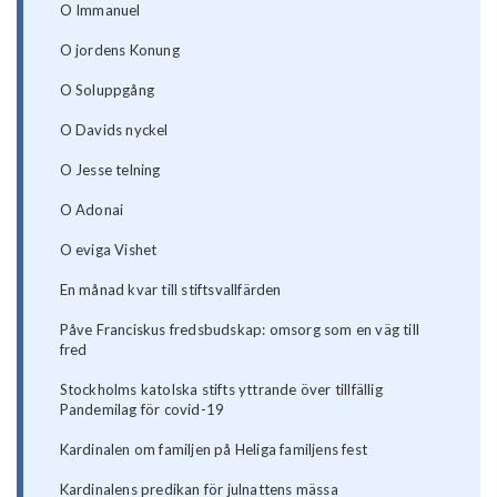
O Immanuel
O jordens Konung
O Soluppgång
O Davids nyckel
O Jesse telning
O Adonai
O eviga Vishet
En månad kvar till stiftsvallfärden
Påve Franciskus fredsbudskap: omsorg som en väg till
fred
Stockholms katolska stifts yttrande över tillfällig
Pandemilag för covid-19
Kardinalen om familjen på Heliga familjens fest
Kardinalens predikan för julnattens mässa