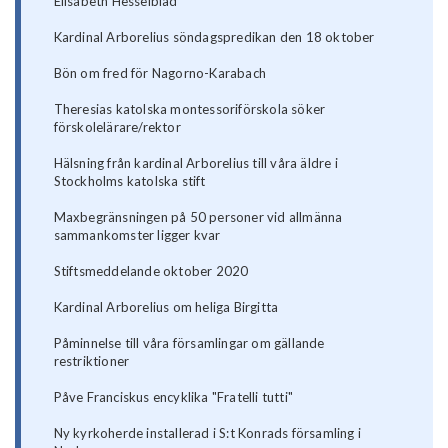
Elisabeth Hesselblad
Kardinal Arborelius söndagspredikan den 18 oktober
Bön om fred för Nagorno-Karabach
Theresias katolska montessoriförskola söker
förskolelärare/rektor
Hälsning från kardinal Arborelius till våra äldre i
Stockholms katolska stift
Maxbegränsningen på 50 personer vid allmänna
sammankomster ligger kvar
Stiftsmeddelande oktober 2020
Kardinal Arborelius om heliga Birgitta
Påminnelse till våra församlingar om gällande
restriktioner
Påve Franciskus encyklika "Fratelli tutti"
Ny kyrkoherde installerad i S:t Konrads församling i