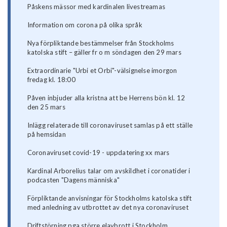
Påskens mässor med kardinalen livestreamas
Information om corona på olika språk
Nya förpliktande bestämmelser från Stockholms
katolska stift – gäller fr o m söndagen den 29 mars
Extraordinarie "Urbi et Orbi"-välsignelse imorgon
fredag kl. 18:00
Påven inbjuder alla kristna att be Herrens bön kl. 12
den 25 mars
Inlägg relaterade till coronaviruset samlas på ett ställe
på hemsidan
Coronaviruset covid-19 - uppdatering xx mars
Kardinal Arborelius talar om avskildhet i coronatider i
podcasten "Dagens människa"
Förpliktande anvisningar för Stockholms katolska stift
med anledning av utbrottet av det nya coronaviruset
Driftstörning pga större elavbrott i Stockholm