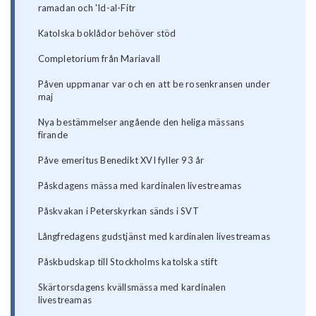
ramadan och 'Id-al-Fitr
Katolska boklådor behöver stöd
Completorium från Mariavall
Påven uppmanar var och en att be rosenkransen under
maj
Nya bestämmelser angående den heliga mässans
firande
Påve emeritus Benedikt XVI fyller 93 år
Påskdagens mässa med kardinalen livestreamas
Påskvakan i Peterskyrkan sänds i SVT
Långfredagens gudstjänst med kardinalen livestreamas
Påskbudskap till Stockholms katolska stift
Skärtorsdagens kvällsmässa med kardinalen
livestreamas