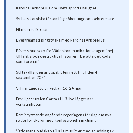
Kardinal Arborelius om livets spröda helighet
S:t Lars katolska församling söker ungdomssekreterare
Film om relikresan
Livestreamad pingstvaka med kardinal Arborelius
Påvens budskap för Världskommunikationsdagen: "nej
till falska och destruktiva historier - berätta det goda
som förenar"
Stiftsvallfärden är uppskjuten i ett år till den 4
september 2021
Vi firar Laudato Si-veckan 16-24 maj
Frivilligcentralen Caritas i Hjällbo lägger ner
verksamheten
Remissyttrande angående regeringens förslag om nya
regler för skolor med konfessionell inriktning
Vatikanens budskap till alla muslimer med anledning av