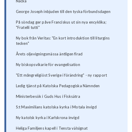
Nacka
George Joseph inbjuden till den tyska förbundsdagen
På söndag ger påve Franciskus ut sin nya encyklika;
"Fratelli tutti"
Ny bok från Veritas: "En kort introduktion till liturgins
tecken"
Årets oljevigningsmässa äntligen firad
Ny biskopsvikarie för evangelisation
"Ett mångreligiöst Sverige i förändring" - ny rapport
Ledig tjänst på Katolska Pedagogiska Nämnden
Ministerbesök i Guds Hus i Fisksätra
S:t Maximilians katolska kyrka i Motala invigd
Ny katolsk kyrka i Karlskrona invigd
Heliga Familjens kapell i Tensta välsignat