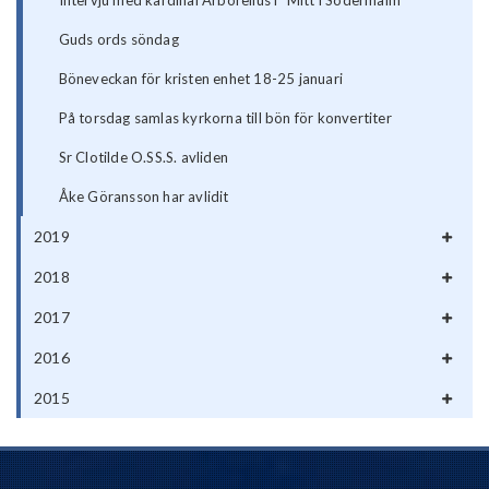
Intervju med kardinal Arborelius i "Mitt i Södermalm"
Guds ords söndag
Böneveckan för kristen enhet 18-25 januari
På torsdag samlas kyrkorna till bön för konvertiter
Sr Clotilde O.SS.S. avliden
Åke Göransson har avlidit
2019
2018
2017
2016
2015