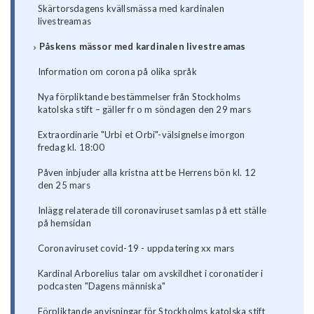
Skärtorsdagens kvällsmässa med kardinalen
livestreamas
Påskens mässor med kardinalen livestreamas
Information om corona på olika språk
Nya förpliktande bestämmelser från Stockholms
katolska stift – gäller fr o m söndagen den 29 mars
Extraordinarie "Urbi et Orbi"-välsignelse imorgon
fredag kl. 18:00
Påven inbjuder alla kristna att be Herrens bön kl. 12
den 25 mars
Inlägg relaterade till coronaviruset samlas på ett ställe
på hemsidan
Coronaviruset covid-19 - uppdatering xx mars
Kardinal Arborelius talar om avskildhet i coronatider i
podcasten "Dagens människa"
Förpliktande anvisningar för Stockholms katolska stift