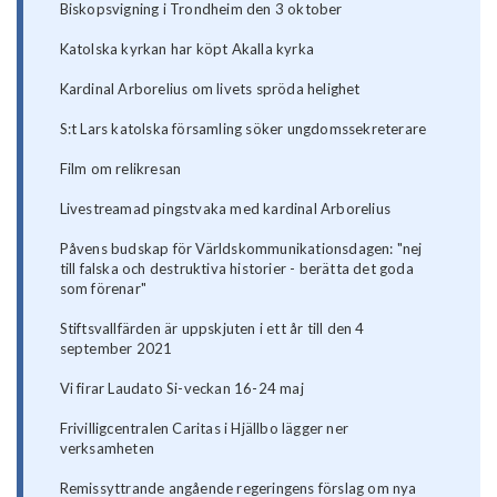
Biskopsvigning i Trondheim den 3 oktober
Katolska kyrkan har köpt Akalla kyrka
Kardinal Arborelius om livets spröda helighet
S:t Lars katolska församling söker ungdomssekreterare
Film om relikresan
Livestreamad pingstvaka med kardinal Arborelius
Påvens budskap för Världskommunikationsdagen: "nej
till falska och destruktiva historier - berätta det goda
som förenar"
Stiftsvallfärden är uppskjuten i ett år till den 4
september 2021
Vi firar Laudato Si-veckan 16-24 maj
Frivilligcentralen Caritas i Hjällbo lägger ner
verksamheten
Remissyttrande angående regeringens förslag om nya