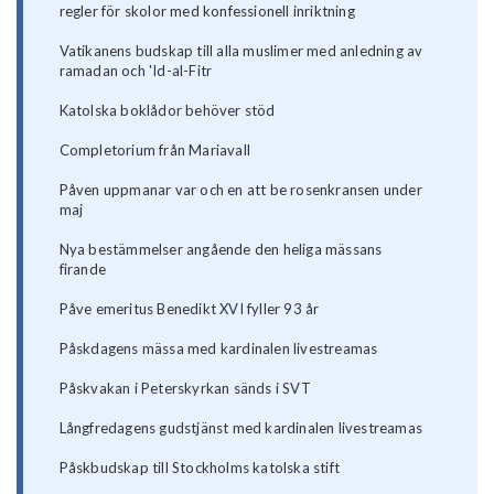
regler för skolor med konfessionell inriktning
Vatikanens budskap till alla muslimer med anledning av
ramadan och 'Id-al-Fitr
Katolska boklådor behöver stöd
Completorium från Mariavall
Påven uppmanar var och en att be rosenkransen under
maj
Nya bestämmelser angående den heliga mässans
firande
Påve emeritus Benedikt XVI fyller 93 år
Påskdagens mässa med kardinalen livestreamas
Påskvakan i Peterskyrkan sänds i SVT
Långfredagens gudstjänst med kardinalen livestreamas
Påskbudskap till Stockholms katolska stift