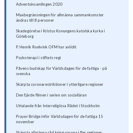
Adventsinsamlingen 2020
Maxbegränsningen för allmänna sammankomster
ändras till 8 personer
Skadegörelse i Kristus Konungens katolska kyrka i
Göteborg
P. Henrik Roelvink OFM har avlidit
Psykoterapi i stiftets regi
Påvens budskap för Världsdagen för de fattiga - på
svenska
Skärpta coronarestriktioner i ytterligare regioner
Den fjärde filmen i serien om socialläran
Uttalande från Interreligiösa Rådet i Stockholm
Prayer Bridge inför Världsdagen för de fattiga 15
november
Skärpta allmänna råd kring corona i fler regioner