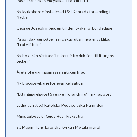
Påve Franciskus encyklika "Fratelli tutti"
Ny kyrkoherde installerad i S:t Konrads församling i
Nacka
George Joseph inbjuden till den tyska förbundsdagen
På söndag ger påve Franciskus ut sin nya encyklika;
"Fratelli tutti"
Ny bok från Veritas: "En kort introduktion till liturgins
tecken"
Årets oljevigningsmässa äntligen firad
Ny biskopsvikarie för evangelisation
"Ett mångreligiöst Sverige i förändring" - ny rapport
Ledig tjänst på Katolska Pedagogiska Nämnden
Ministerbesök i Guds Hus i Fisksätra
S:t Maximilians katolska kyrka i Motala invigd