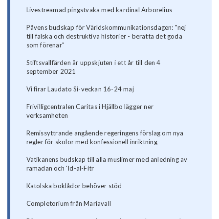
Livestreamad pingstvaka med kardinal Arborelius
Påvens budskap för Världskommunikationsdagen: "nej
till falska och destruktiva historier - berätta det goda
som förenar"
Stiftsvallfärden är uppskjuten i ett år till den 4
september 2021
Vi firar Laudato Si-veckan 16-24 maj
Frivilligcentralen Caritas i Hjällbo lägger ner
verksamheten
Remissyttrande angående regeringens förslag om nya
regler för skolor med konfessionell inriktning
Vatikanens budskap till alla muslimer med anledning av
ramadan och 'Id-al-Fitr
Katolska boklådor behöver stöd
Completorium från Mariavall