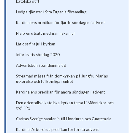
katolska stift
Lediga tjänster i S:ta Eugenia församling
Kardinalens predikan för fjärde söndagen i advent
Hjälp en utsatt medmänniska i jul
Låt oss fira jul i kyrkan
Inför livets söndag 2020
Adventsbön i pandemins tid
Streamad mässa från domkyrkan på Jungfru Marias
utkorelse och fullkomliga renhet
Kardinalens predikan för andra söndagen i advent
Den orientalisk-katolska kyrkan tema i "Människor och
tro" i P1
Caritas Sverige samlar in till Honduras och Guatemala
Kardinal Arborelius predikan för första advent