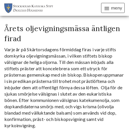
meny
Årets oljevigningsmässa äntligen
firad
Varje år på Skärtorsdagens förmiddag firas i varje stifts
domkyrka oljevigningsmässan, i vilken stiftets biskop
välsignar de heliga oljorna. Till den mässan inbjuds alla
stiftets präster att koncelebrera som ett utryck för
prästernas gemenskap med sin biskop. Biskopen uppmanar
i sin predikan prästerna till trohet mot prästlöftena och
inbjuder dem att offentligt förnya dessa löften. Olja för de
sjukas smörjelse välsignas i slutet av den eukaristiska
bönen. Efter kommunionen välsignas katekumenolja, som
dopkandidaterna smörjs med, och vigs krisma (olivolja
blandad med välluktande balsam) som används vid dop,
konfirmation, präst- och biskopsvigning samt vid
kyrkoinvigning.