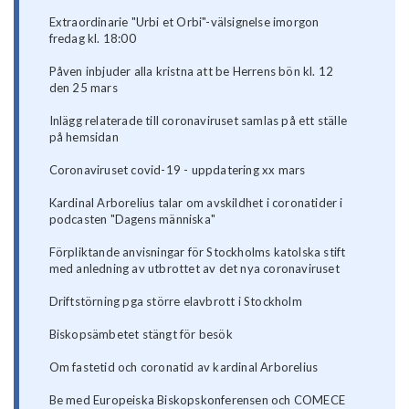
Extraordinarie "Urbi et Orbi"-välsignelse imorgon
fredag kl. 18:00
Påven inbjuder alla kristna att be Herrens bön kl. 12
den 25 mars
Inlägg relaterade till coronaviruset samlas på ett ställe
på hemsidan
Coronaviruset covid-19 - uppdatering xx mars
Kardinal Arborelius talar om avskildhet i coronatider i
podcasten "Dagens människa"
Förpliktande anvisningar för Stockholms katolska stift
med anledning av utbrottet av det nya coronaviruset
Driftstörning pga större elavbrott i Stockholm
Biskopsämbetet stängt för besök
Om fastetid och coronatid av kardinal Arborelius
Be med Europeiska Biskopskonferensen och COMECE