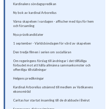
Kardinalens söndagspredikan
Ny bok av kardinal Arborelius
Värna skapelsen i vardagen - affischer med tips för hem
och församling
Nya prästkandidater
1 september - Världsböndagen för vård av skapelsen
Den tredje filmen i serien om socialläran
Om regeringens förslag till ändringar i det tillfälliga
förbudet mot att hålla allmänna sammankomster och
offentliga tillställningar
Helgens predikningar
Kardinal Arborelius utnämnd till medlem av Vatikanens
ekonomiråd
Caritas har startat insamling till de drabbade i Beirut
Sommarens diakonvigningar