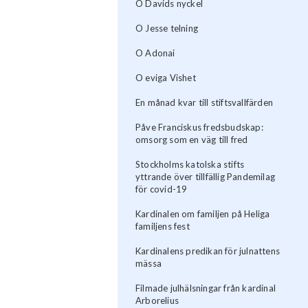
O Davids nyckel
O Jesse telning
O Adonai
O eviga Vishet
En månad kvar till stiftsvallfärden
Påve Franciskus fredsbudskap:
omsorg som en väg till fred
Stockholms katolska stifts
yttrande över tillfällig Pandemilag
för covid-19
Kardinalen om familjen på Heliga
familjens fest
Kardinalens predikan för julnattens
mässa
Filmade julhälsningar från kardinal
Arborelius