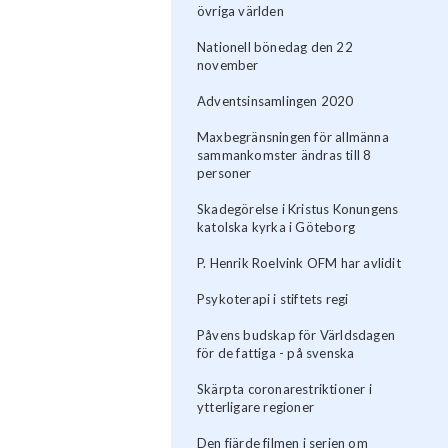
övriga världen
Nationell bönedag den 22
november
Adventsinsamlingen 2020
Maxbegränsningen för allmänna
sammankomster ändras till 8
personer
Skadegörelse i Kristus Konungens
katolska kyrka i Göteborg
P. Henrik Roelvink OFM har avlidit
Psykoterapi i stiftets regi
Påvens budskap för Världsdagen
för de fattiga - på svenska
Skärpta coronarestriktioner i
ytterligare regioner
Den fjärde filmen i serien om