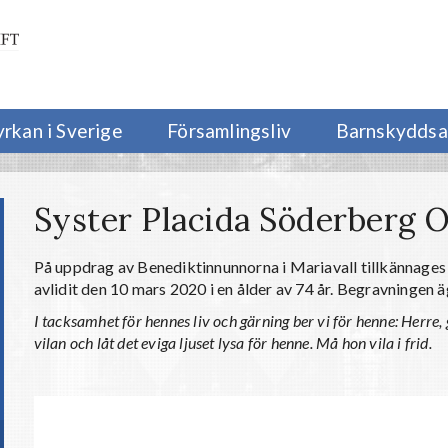
yrkan i Sverige
Församlingsliv
Barnskyddsa
Syster Placida Söderberg O
På uppdrag av Benediktinnunnorna i Mariavall tillkännages
avlidit den 10 mars 2020 i en ålder av 74 år. Begravningen 
I tacksamhet för hennes liv och gärning ber vi för henne: Herre
vilan och låt det eviga ljuset lysa för henne. Må hon vila i frid.