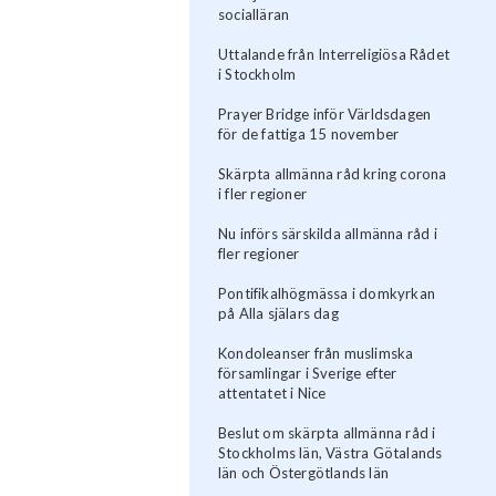
socialläran
Uttalande från Interreligiösa Rådet
i Stockholm
Prayer Bridge inför Världsdagen
för de fattiga 15 november
Skärpta allmänna råd kring corona
i fler regioner
Nu införs särskilda allmänna råd i
fler regioner
Pontifikalhögmässa i domkyrkan
på Alla själars dag
Kondoleanser från muslimska
församlingar i Sverige efter
attentatet i Nice
Beslut om skärpta allmänna råd i
Stockholms län, Västra Götalands
län och Östergötlands län