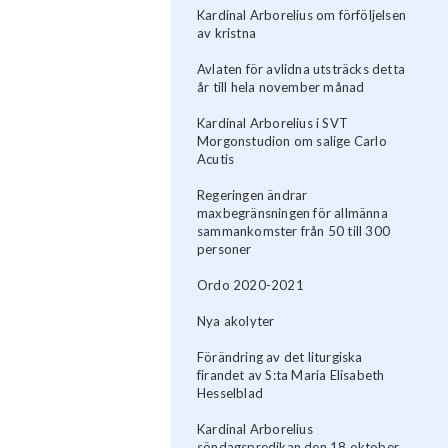
Kardinal Arborelius om förföljelsen
av kristna
Avlaten för avlidna utsträcks detta
år till hela november månad
Kardinal Arborelius i SVT
Morgonstudion om salige Carlo
Acutis
Regeringen ändrar
maxbegränsningen för allmänna
sammankomster från 50 till 300
personer
Ordo 2020-2021
Nya akolyter
Förändring av det liturgiska
firandet av S:ta Maria Elisabeth
Hesselblad
Kardinal Arborelius
söndagspredikan den 18 oktober