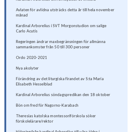
Avlaten för avlidna utsträcks detta år till hela november
månad
Kardinal Arborelius i SVT Morgonstudion om salige
Carlo Acutis
Regeringen ändrar maxbegränsningen för allmänna
sammankomster från 50 till 300 personer
Ordo 2020-2021
Nya akolyter
Förändring av det liturgiska firandet av S:ta Maria
Elisabeth Hesselblad
Kardinal Arborelius söndagspredikan den 18 oktober
Bön om fred för Nagorno-Karabach
Theresias katolska montessoriförskola söker
förskolelärare/rektor
Hälsning från kardinal Arborelius till våra äldre i