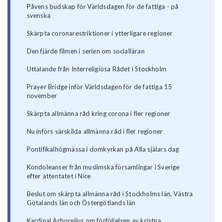
Påvens budskap för Världsdagen för de fattiga - på
svenska
Skärpta coronarestriktioner i ytterligare regioner
Den fjärde filmen i serien om socialläran
Uttalande från Interreligiösa Rådet i Stockholm
Prayer Bridge inför Världsdagen för de fattiga 15
november
Skärpta allmänna råd kring corona i fler regioner
Nu införs särskilda allmänna råd i fler regioner
Pontifikalhögmässa i domkyrkan på Alla själars dag
Kondoleanser från muslimska församlingar i Sverige
efter attentatet i Nice
Beslut om skärpta allmänna råd i Stockholms län, Västra
Götalands län och Östergötlands län
Kardinal Arborelius om förföljelsen av kristna