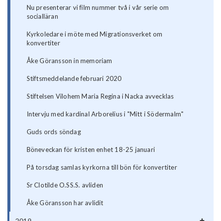
Nu presenterar vi film nummer två i vår serie om
socialläran
Kyrkoledare i möte med Migrationsverket om
konvertiter
Åke Göransson in memoriam
Stiftsmeddelande februari 2020
Stiftelsen Vilohem Maria Regina i Nacka avvecklas
Intervju med kardinal Arborelius i "Mitt i Södermalm"
Guds ords söndag
Böneveckan för kristen enhet 18-25 januari
På torsdag samlas kyrkorna till bön för konvertiter
Sr Clotilde O.SS.S. avliden
Åke Göransson har avlidit
2019