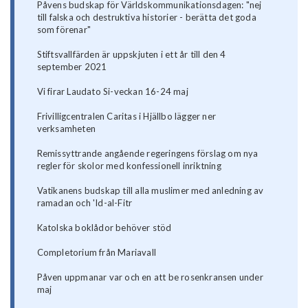
Påvens budskap för Världskommunikationsdagen: "nej
till falska och destruktiva historier - berätta det goda
som förenar"
Stiftsvallfärden är uppskjuten i ett år till den 4
september 2021
Vi firar Laudato Si-veckan 16-24 maj
Frivilligcentralen Caritas i Hjällbo lägger ner
verksamheten
Remissyttrande angående regeringens förslag om nya
regler för skolor med konfessionell inriktning
Vatikanens budskap till alla muslimer med anledning av
ramadan och 'Id-al-Fitr
Katolska boklådor behöver stöd
Completorium från Mariavall
Påven uppmanar var och en att be rosenkransen under
maj