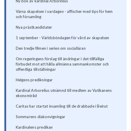
Ny bok av kardinal Arborelius
Värna skapelsen i vardagen - affischer med tips för hem
och församling
Nya prästkandidater
1 september - Världsböndagen för vård av skapelsen
Den tredje filmen i serien om socialläran
Om regeringens förslag till ändringar i det tillfälliga
förbudet mot att hålla allmänna sammankomster och
offentliga tillställningar
Helgens predikningar
Kardinal Arborelius utnämnd till medlem av Vatikanens
ekonomiråd
Caritas har startat insamling till de drabbade i Beirut
Sommarens diakonvigningar
Kardinalens predikan