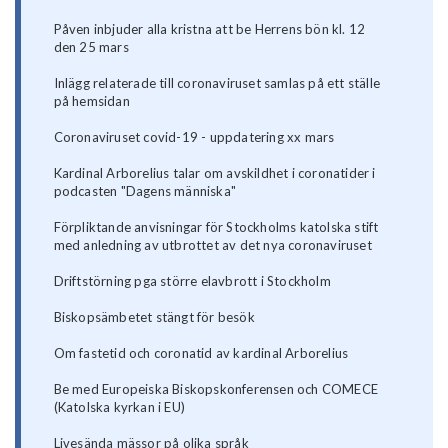
Påven inbjuder alla kristna att be Herrens bön kl. 12
den 25 mars
Inlägg relaterade till coronaviruset samlas på ett ställe
på hemsidan
Coronaviruset covid-19 - uppdatering xx mars
Kardinal Arborelius talar om avskildhet i coronatider i
podcasten "Dagens människa"
Förpliktande anvisningar för Stockholms katolska stift
med anledning av utbrottet av det nya coronaviruset
Driftstörning pga större elavbrott i Stockholm
Biskopsämbetet stängt för besök
Om fastetid och coronatid av kardinal Arborelius
Be med Europeiska Biskopskonferensen och COMECE
(Katolska kyrkan i EU)
Livesända mässor på olika språk