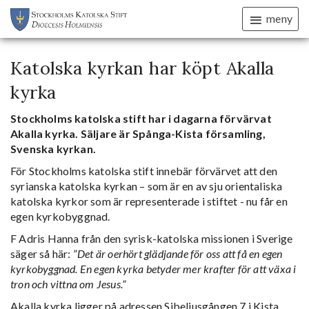
meny
Katolska kyrkan har köpt Akalla
kyrka
Stockholms katolska stift har i dagarna förvärvat
Akalla kyrka. Säljare är Spånga-Kista församling,
Svenska kyrkan.
För Stockholms katolska stift innebär förvärvet att den
syrianska katolska kyrkan – som är en av sju orientaliska
katolska kyrkor som är representerade i stiftet - nu får en
egen kyrkobyggnad.
F Adris Hanna från den syrisk-katolska missionen i Sverige
säger så här: ”
Det är oerhört glädjande för oss att få en egen
kyrkobyggnad. En egen kyrka betyder mer krafter för att växa i
tron och vittna om Jesus.”
Akalla kyrka ligger på adressen Sibeliusgången 7 i Kista.