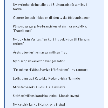
Ny kyrkoherde installerad i S:t Konrads församling i
Nacka
George Joseph inbjuden till den tyska förbundsdagen
På söndag ger påve Franciskus ut sin nya encyklika;
"Fratelli tutti"
Ny bok från Veritas: "En kort introduktion till liturgins
tecken"
Årets oljevigningsmässa äntligen firad
Ny biskopsvikarie för evangelisation
"Ett mångreligiöst Sverige i förändring" - ny rapport
Ledig tjänst på Katolska Pedagogiska Nämnden
Ministerbesök i Guds Hus i Fisksätra
S:t Maximilians katolska kyrka i Motala invigd
Ny katolsk kyrka i Karlskrona invigd