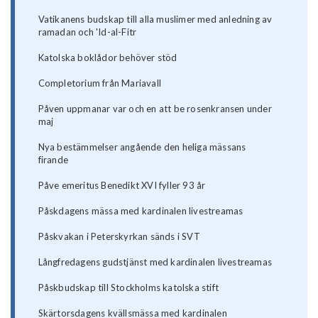
Vatikanens budskap till alla muslimer med anledning av
ramadan och 'Id-al-Fitr
Katolska boklådor behöver stöd
Completorium från Mariavall
Påven uppmanar var och en att be rosenkransen under
maj
Nya bestämmelser angående den heliga mässans
firande
Påve emeritus Benedikt XVI fyller 93 år
Påskdagens mässa med kardinalen livestreamas
Påskvakan i Peterskyrkan sänds i SVT
Långfredagens gudstjänst med kardinalen livestreamas
Påskbudskap till Stockholms katolska stift
Skärtorsdagens kvällsmässa med kardinalen