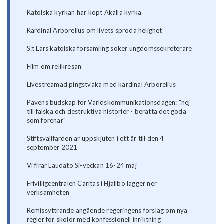
Katolska kyrkan har köpt Akalla kyrka
Kardinal Arborelius om livets spröda helighet
S:t Lars katolska församling söker ungdomssekreterare
Film om relikresan
Livestreamad pingstvaka med kardinal Arborelius
Påvens budskap för Världskommunikationsdagen: "nej
till falska och destruktiva historier - berätta det goda
som förenar"
Stiftsvallfärden är uppskjuten i ett år till den 4
september 2021
Vi firar Laudato Si-veckan 16-24 maj
Frivilligcentralen Caritas i Hjällbo lägger ner
verksamheten
Remissyttrande angående regeringens förslag om nya
regler för skolor med konfessionell inriktning