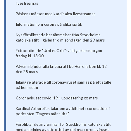
livestreamas
Påskens mässor med kardinalen livestreamas
Information om corona på olika språk
Nya förpliktande bestämmelser från Stockholms
katolska stift – gäller fr o m söndagen den 29 mars
Extraordinarie "Urbi et Orbi"-välsignelse imorgon
fredag kl. 18:00
Påven inbjuder alla kristna att be Herrens bön kl. 12
den 25 mars
Inlägg relaterade till coronaviruset samlas på ett ställe
på hemsidan
Coronaviruset covid-19 - uppdatering xx mars
Kardinal Arborelius talar om avskildhet i coronatider i
podcasten "Dagens människa"
Förpliktande anvisningar för Stockholms katolska stift
med anledning av utbrottet av det nya coronaviruset