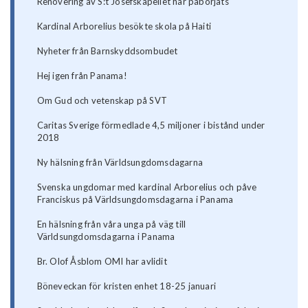
Renovering av S:t Josefskapellet har påbörjats
Kardinal Arborelius besökte skola på Haiti
Nyheter från Barnskyddsombudet
Hej igen från Panama!
Om Gud och vetenskap på SVT
Caritas Sverige förmedlade 4,5 miljoner i bistånd under
2018
Ny hälsning från Världsungdomsdagarna
Svenska ungdomar med kardinal Arborelius och påve
Franciskus på Världsungdomsdagarna i Panama
En hälsning från våra unga på väg till
Världsungdomsdagarna i Panama
Br. Olof Åsblom OMI har avlidit
Böneveckan för kristen enhet 18-25 januari