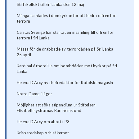
Stiftskollekt till Sri Lanka den 12 maj
Många samlades i domkyrkan för att hedra offren för
terrorn
Caritas Sverige har startat en insamling till offren för
terrorn i Sri Lanka
Mässa för de drabbade av terrordåden på Sri Lanka -
25 april
Kardinal Arborelius om bombdåden mot kyrkor på Sri
Lanka
Helena D'Arcy ny chefredaktör för Katolskt magasin
Notre Dame i lågor
Möjlighet att söka stipendium ur Stiftelsen
Elisabethsystrarnas Barnhemsfond
Helena D'Arcy om abort i P3
Krisberedskap och säkerhet