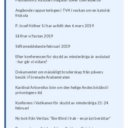
Platsannons: Katolskt magasin söker chefredaktör
Angående rapporteringen i TV4 i veckan om en katolsk
friskola
P. Josef Höfner SJ har avlidit den 6 mars 2019
Så firar vi fastan 2019
Stiftsmeddelande februari 2019
Efter konferensen för skydd av minderåriga är avslutad
- hur går vi vidare?
Dokumentet om mänskligt broderskap från påvens
besök i Förenade Arabemiraten
Kardinal Arborelius bön om den helige Andes bistånd i
prövningens tid
Konferens i Vatikanen för skydd av minderåriga 21-24
februari
Ny bok från Veritas: "Bortförd i Irak - en präst berättar"