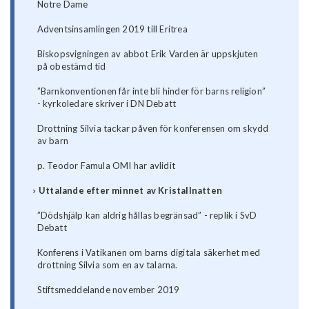
Notre Dame
Adventsinsamlingen 2019 till Eritrea
Biskopsvigningen av abbot Erik Varden är uppskjuten
på obestämd tid
”Barnkonventionen får inte bli hinder för barns religion”
- kyrkoledare skriver i DN Debatt
Drottning Silvia tackar påven för konferensen om skydd
av barn
p. Teodor Famula OMI har avlidit
Uttalande efter minnet av Kristallnatten
”Dödshjälp kan aldrig hållas begränsad” - replik i SvD
Debatt
Konferens i Vatikanen om barns digitala säkerhet med
drottning Silvia som en av talarna.
Stiftsmeddelande november 2019