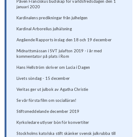
Påven Franciskus budskap för världsfredsdagen den 1
januari 2020
Kardinalens predikningar från julhelgen
Kardinal Arborelius julhälsning
Angående Rapports inslag den 18 och 19 december
Midnattsmässan i SVT julafton 2019 - i år med
kommentator på plats i Rom
Hans Hellström skriver om Lucia i Dagen
Livets söndag - 15 december
Veritas ger ut julbok av Agatha Christie
Se vår första film om socialläran!
Stiftsmeddelande december 2019
Kyrkoledare utlyser bön för konvertiter
Stockholms katolska stift skänker svensk julkrubba till