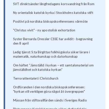
SVT direktsänder långfredagens korsvandring från Rom
Ny orientalisk katolsk kyrka i Stockholms katolska stift
Positivt på nordiska biskopskonferensens vårmöte
"Christus vivit" - ny apostolisk exhortation
Syster Bernarda Dressler CSSE har avlidit - begravning
den 8 april
Ledig tjänst: S:ta Birgittas folkhögskola söker lärare i
matematik, naturkunskap och datorkunskap
Om häftet ”Jämställd i kyrkan – ett samtalsmaterial om
jämställdhet och katolska kyrkan”
Terrorattentatet i Christchurch
Ordföranden i den nordiska biskopskonferensen:
"kyrkan vill verkligen göra något åt övergreppen"
Mässan från stiftsvallfärden sänds i Sveriges Radio