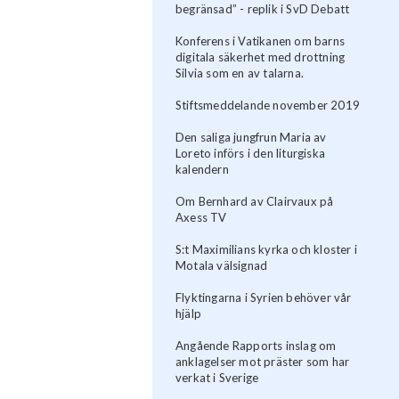
begränsad” - replik i SvD Debatt
Konferens i Vatikanen om barns
digitala säkerhet med drottning
Silvia som en av talarna.
Stiftsmeddelande november 2019
Den saliga jungfrun Maria av
Loreto införs i den liturgiska
kalendern
Om Bernhard av Clairvaux på
Axess TV
S:t Maximilians kyrka och kloster i
Motala välsignad
Flyktingarna i Syrien behöver vår
hjälp
Angående Rapports inslag om
anklagelser mot präster som har
verkat i Sverige