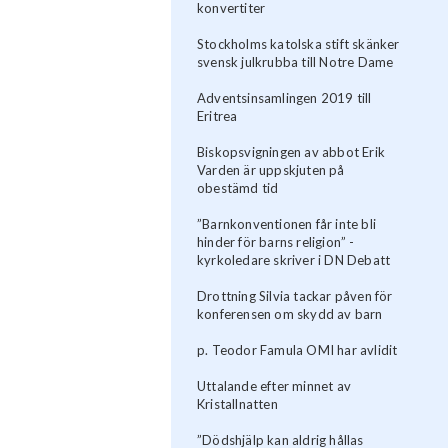
konvertiter
Stockholms katolska stift skänker
svensk julkrubba till Notre Dame
Adventsinsamlingen 2019 till
Eritrea
Biskopsvigningen av abbot Erik
Varden är uppskjuten på
obestämd tid
”Barnkonventionen får inte bli
hinder för barns religion” -
kyrkoledare skriver i DN Debatt
Drottning Silvia tackar påven för
konferensen om skydd av barn
p. Teodor Famula OMI har avlidit
Uttalande efter minnet av
Kristallnatten
”Dödshjälp kan aldrig hållas