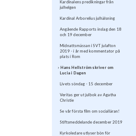
Kardinalens predikningar från
julhelgen
Kardinal Arborelius julhälsning
Angående Rapports inslag den 18
och 19 december
Midnattsmässan i SVT julafton
2019 - i år med kommentator på
plats i Rom
Hans Hellström skriver om
Lucia i Dagen
Livets söndag - 15 december
Veritas ger ut julbok av Agatha
Christie
Se vår första film om socialläran!
Stiftsmeddelande december 2019
Kyrkoledare utlyser bön för