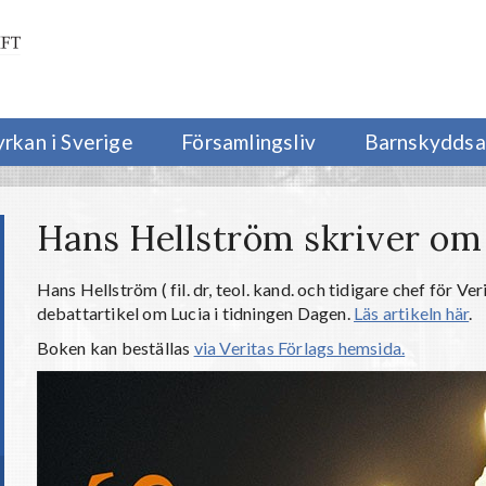
yrkan i Sverige
Församlingsliv
Barnskyddsa
Hans Hellström skriver om
Hans Hellström (
fil. dr, teol. kand. och tidigare chef för Ve
debattartikel om Lucia i tidningen Dagen.
Läs artikeln här
.
Boken kan beställas
via Veritas Förlags hemsida.