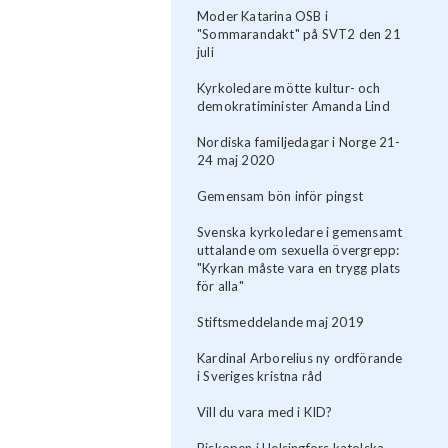
Moder Katarina OSB i
"Sommarandakt" på SVT2 den 21
juli
Kyrkoledare mötte kultur- och
demokratiminister Amanda Lind
Nordiska familjedagar i Norge 21-
24 maj 2020
Gemensam bön inför pingst
Svenska kyrkoledare i gemensamt
uttalande om sexuella övergrepp:
"Kyrkan måste vara en trygg plats
för alla"
Stiftsmeddelande maj 2019
Kardinal Arborelius ny ordförande
i Sveriges kristna råd
Vill du vara med i KID?
Biskopen i Helsingfors katolska