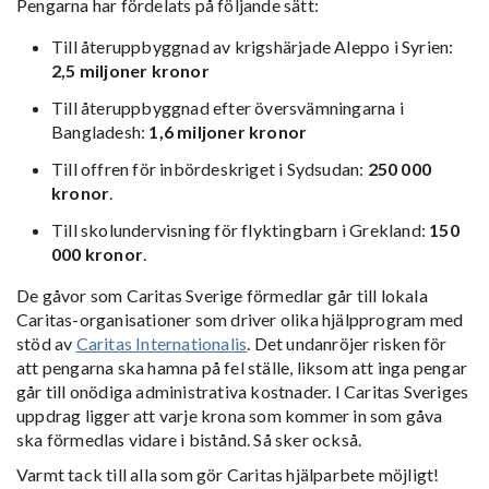
Pengarna har fördelats på följande sätt:
Till återuppbyggnad av krigshärjade Aleppo i Syrien:
2,5 miljoner kronor
Till återuppbyggnad efter översvämningarna i
Bangladesh:
1,6 miljoner kronor
Till offren för inbördeskriget i Sydsudan:
250 000
kronor
.
Till skolundervisning för flyktingbarn i Grekland:
150
000 kronor
.
De gåvor som Caritas Sverige förmedlar går till lokala
Caritas-organisationer som driver olika hjälpprogram med
stöd av
Caritas Internationalis
. Det undanröjer risken för
att pengarna ska hamna på fel ställe, liksom att inga pengar
går till onödiga administrativa kostnader. I Caritas Sveriges
uppdrag ligger att varje krona som kommer in som gåva
ska förmedlas vidare i bistånd. Så sker också.
Varmt tack till alla som gör Caritas hjälparbete möjligt!