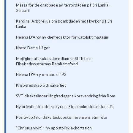
Mässa för de drabbade av terrordåden på Sri Lanka -
25 april
Kardinal Arborelius om bombdåden mot kyrkor på Sri
Lanka
Helena D'Arcy ny chefredaktör för Katolskt magasin
Notre Dame i lågor
Möjlighet att söka stipendium ur Stiftelsen
Elisabethsystrarnas Barnhemsfond
Helena D'Arcy om abort i P3
Krisberedskap och säkerhet
SVT direktsänder långfredagens korsvandring från Rom
Ny orientalisk katolsk kyrka i Stockholms katolska stift
Positivt på nordiska biskopskonferensens vårmöte
"Christus vivit" - ny apostolisk exhortation