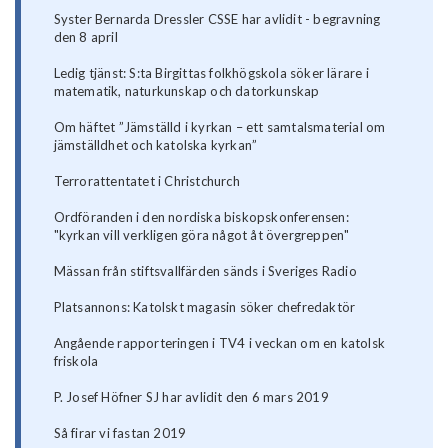
Syster Bernarda Dressler CSSE har avlidit - begravning
den 8 april
Ledig tjänst: S:ta Birgittas folkhögskola söker lärare i
matematik, naturkunskap och datorkunskap
Om häftet ”Jämställd i kyrkan – ett samtalsmaterial om
jämställdhet och katolska kyrkan”
Terrorattentatet i Christchurch
Ordföranden i den nordiska biskopskonferensen:
"kyrkan vill verkligen göra något åt övergreppen"
Mässan från stiftsvallfärden sänds i Sveriges Radio
Platsannons: Katolskt magasin söker chefredaktör
Angående rapporteringen i TV4 i veckan om en katolsk
friskola
P. Josef Höfner SJ har avlidit den 6 mars 2019
Så firar vi fastan 2019