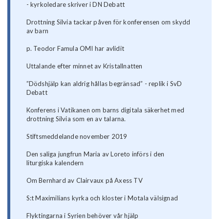
- kyrkoledare skriver i DN Debatt
Drottning Silvia tackar påven för konferensen om skydd
av barn
p. Teodor Famula OMI har avlidit
Uttalande efter minnet av Kristallnatten
”Dödshjälp kan aldrig hållas begränsad” - replik i SvD
Debatt
Konferens i Vatikanen om barns digitala säkerhet med
drottning Silvia som en av talarna.
Stiftsmeddelande november 2019
Den saliga jungfrun Maria av Loreto införs i den
liturgiska kalendern
Om Bernhard av Clairvaux på Axess TV
S:t Maximilians kyrka och kloster i Motala välsignad
Flyktingarna i Syrien behöver vår hjälp