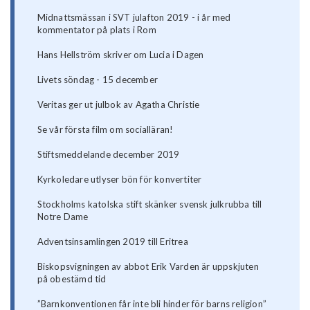
Midnattsmässan i SVT julafton 2019 - i år med
kommentator på plats i Rom
Hans Hellström skriver om Lucia i Dagen
Livets söndag - 15 december
Veritas ger ut julbok av Agatha Christie
Se vår första film om socialläran!
Stiftsmeddelande december 2019
Kyrkoledare utlyser bön för konvertiter
Stockholms katolska stift skänker svensk julkrubba till
Notre Dame
Adventsinsamlingen 2019 till Eritrea
Biskopsvigningen av abbot Erik Varden är uppskjuten
på obestämd tid
”Barnkonventionen får inte bli hinder för barns religion”