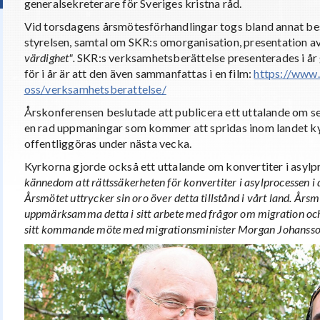
generalsekreterare för Sveriges kristna råd.
Vid torsdagens årsmötesförhandlingar togs bland annat be
styrelsen, samtal om SKR:s omorganisation, presentation av 
värdighet".
SKR:s verksamhetsberättelse presenterades i år 
för i år är att den även sammanfattas i en film:
https://www.
oss/verksamhetsberattelse/
Årskonferensen beslutade att publicera ett uttalande om se
en rad uppmaningar som kommer att spridas inom landet k
offentliggöras under nästa vecka.
Kyrkorna gjorde också ett uttalande om konvertiter i asyl
kännedom att rättssäkerheten för konvertiter i asylprocessen i da
Årsmötet uttrycker sin oro över detta tillstånd i vårt land. Årsm
uppmärksamma detta i sitt arbete med frågor om migration och 
sitt kommande möte med migrationsminister Morgan Johansso