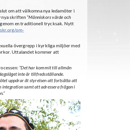
slut om att välkomna nya ledamöter i
nya skriften ”
Människors värde och
genom en traditionell trycksak. Nytt
skr.org/om-
xuella övergrepp i kyrkliga miljöer med
yrkor. Uttalandet kommer att
processen:
”Det har kommit till allmän
gsläget inte är tillfredsställande.
ötet uppdrar åt styrelsen att fortsätta att
integration samt att adressera frågan i
n.”