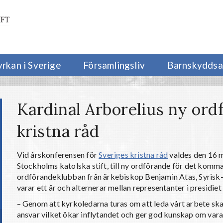
yrkan i Sverige
Församlingsliv
Barnskyddsa
Kardinal Arborelius ny ord
kristna råd
Vid årskonferensen för
Sveriges kristna råd
valdes den 16 
Stockholms katolska stift, till ny ordförande för det komm
ordförandeklubban från ärkebiskop Benjamin Atas, Syris
varar ett år och alternerar mellan representanter i presidiet
– Genom att kyrkoledarna turas om att leda vårt arbete s
ansvar vilket ökar inflytandet och ger god kunskap om var