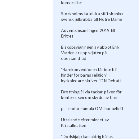
konvertiter
Stockholms katolska stift skänker
svensk julkrubba till Notre Dame
Adventsinsamlingen 2019 till
Eritrea
Biskopsvigningen av abbot Erik
Varden är uppskjuten på
obestämd tid
”Barnkonventionen får inte bli
hinder för barns religion” -
kyrkoledare skriver i DN Debatt
Drottning Silvia tackar påven för
konferensen om skydd av barn
p. Teodor Famula OMI har avlidit
Uttalande efter minnet av
Kristallnatten
”Dödshjälp kan aldrig hållas