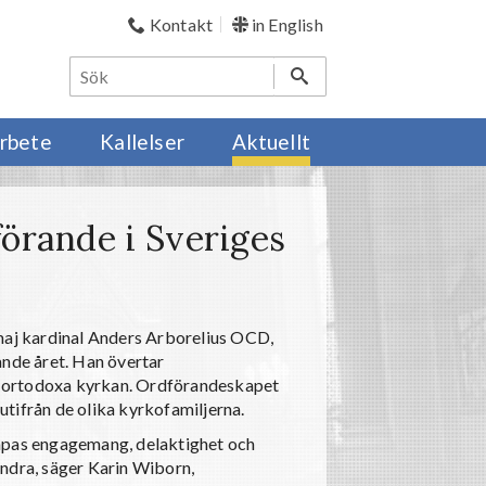
Kontakt
in English
rbete
Kallelser
Aktuellt
förande i Sveriges
maj kardinal Anders Arborelius OCD,
ande året. Han övertar
k-ortodoxa kyrkan. Ordförandeskapet
 utifrån de olika kyrkofamiljerna.
kapas engagemang, delaktighet och
andra, säger Karin Wiborn,