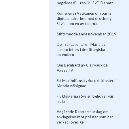
begränsad” - replik i SvD Debatt
Konferens i Vatikanen om barns
digitala säkerhet med drottning
Silvia som en av talarna.
Stiftsmeddelande november 2019
Den saliga jungfrun Maria av
Loreto införs i den liturgiska
kalendern
Om Bernhard av Clairvaux på
Axess TV
S:t Maximilians kyrka och kloster i
Motala välsignad
Flyktingarna i Syrien behöver vår
hjälp
Angående Rapports inslag om
anklagelser mot präster som har
verkat i Sverige