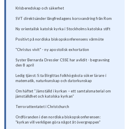
Krisberedskap och säkerhet
SVT direktsänder långfredagens korsvandring från Rom
Ny orientalisk katolsk kyrka i Stockholms katolska stift
Positivt på nordiska biskopskonferensens vårmöte
"Christus vivit" - ny apostolisk exhortation
Syster Bernarda Dressler CSSE har avlidit - begravning
den 8 april
Ledig tjänst: S:ta Birgittas folkhögskola söker lärare i
matematik, naturkunskap och datorkunskap
Om häftet ”Jämställd i kyrkan – ett samtalsmaterial om
jämställdhet och katolska kyrkan”
Terrorattentatet i Christchurch
Ordföranden i den nordiska biskopskonferensen:
"kyrkan vill verkligen göra något åt övergreppen"