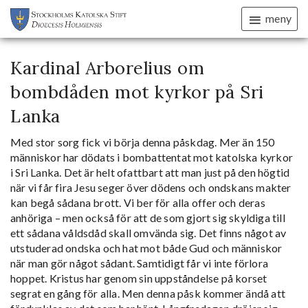
meny
Kardinal Arborelius om
bombdåden mot kyrkor på Sri
Lanka
Med stor sorg fick vi börja denna påskdag. Mer än 150
människor har dödats i bombattentat mot katolska kyrkor
i Sri Lanka. Det är helt ofattbart att man just på den högtid
när vi får fira Jesu seger över dödens och ondskans makter
kan begå sådana brott. Vi ber för alla offer och deras
anhöriga – men också för att de som gjort sig skyldiga till
ett sådana våldsdåd skall omvända sig. Det finns något av
utstuderad ondska och hat mot både Gud och människor
när man gör något sådant. Samtidigt får vi inte förlora
hoppet. Kristus har genom sin uppståndelse på korset
segrat en gång för alla. Men denna påsk kommer ändå att