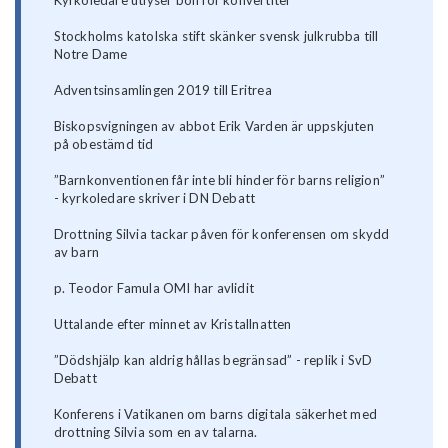
Kyrkoledare utlyser bön för konvertiter
Stockholms katolska stift skänker svensk julkrubba till
Notre Dame
Adventsinsamlingen 2019 till Eritrea
Biskopsvigningen av abbot Erik Varden är uppskjuten
på obestämd tid
”Barnkonventionen får inte bli hinder för barns religion”
- kyrkoledare skriver i DN Debatt
Drottning Silvia tackar påven för konferensen om skydd
av barn
p. Teodor Famula OMI har avlidit
Uttalande efter minnet av Kristallnatten
”Dödshjälp kan aldrig hållas begränsad” - replik i SvD
Debatt
Konferens i Vatikanen om barns digitala säkerhet med
drottning Silvia som en av talarna.