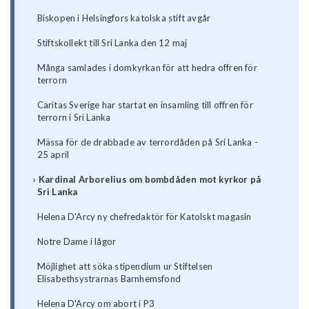
Biskopen i Helsingfors katolska stift avgår
Stiftskollekt till Sri Lanka den 12 maj
Många samlades i domkyrkan för att hedra offren för
terrorn
Caritas Sverige har startat en insamling till offren för
terrorn i Sri Lanka
Mässa för de drabbade av terrordåden på Sri Lanka -
25 april
Kardinal Arborelius om bombdåden mot kyrkor på
Sri Lanka
Helena D'Arcy ny chefredaktör för Katolskt magasin
Notre Dame i lågor
Möjlighet att söka stipendium ur Stiftelsen
Elisabethsystrarnas Barnhemsfond
Helena D'Arcy om abort i P3