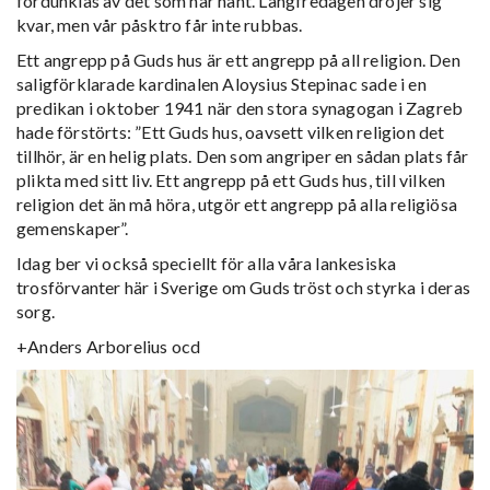
fördunklas av det som har hänt. Långfredagen dröjer sig
kvar, men vår påsktro får inte rubbas.
Ett angrepp på Guds hus är ett angrepp på all religion. Den
saligförklarade kardinalen Aloysius Stepinac sade i en
predikan i oktober 1941 när den stora synagogan i Zagreb
hade förstörts: ”Ett Guds hus, oavsett vilken religion det
tillhör, är en helig plats. Den som angriper en sådan plats får
plikta med sitt liv. Ett angrepp på ett Guds hus, till vilken
religion det än må höra, utgör ett angrepp på alla religiösa
gemenskaper”.
Idag ber vi också speciellt för alla våra lankesiska
trosförvanter här i Sverige om Guds tröst och styrka i deras
sorg.
+Anders Arborelius ocd