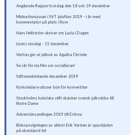
Angående Rapports inslag den 18 och 19 december
Midnattsmässan i SVT julafton 2019 - i år med
kommentator på plats i Rom
Hans Hellström skriver om Lucia i Dagen
Livets söndag - 15 december
Veritas ger ut julbok av Agatha Christie
Se vår första film om socialläran!
Stiftsmeddelande december 2019
Kyrkoledare utlyser bön för konvertiter
Stockholms katolska stift skänker svensk julkrubba till
Notre Dame
Adventsinsamlingen 2019 till Eritrea
Biskopsvigningen av abbot Erik Varden är uppskjuten
på obestämd tid