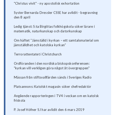
"Christus vivit" - ny apostolisk exhortation
Syster Bernarda Dressler CSSE har avlidit - begravning
den 8 april
Ledig tjänst: S:ta Birgittas folkhögskola söker lärare i
matematik, naturkunskap och datorkunskap
Om häftet ”Jämställd i kyrkan – ett samtalsmaterial om
jämställdhet och katolska kyrkan”
Terrorattentatet i Christchurch
Ordföranden i den nordiska biskopskonferensen:
"kyrkan vill verkligen göra något åt övergreppen"
Mässan från stiftsvallfärden sänds i Sveriges Radio
Platsannons: Katolskt magasin söker chefredaktör
Angående rapporteringen i TV4 i veckan om en katolsk
friskola
P. Josef Höfner SJ har avlidit den 6 mars 2019