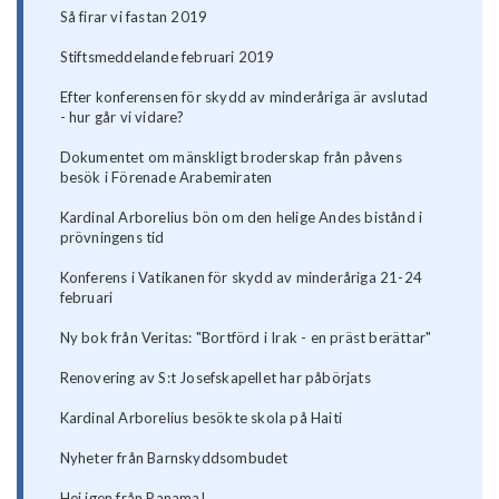
Så firar vi fastan 2019
Stiftsmeddelande februari 2019
Efter konferensen för skydd av minderåriga är avslutad
- hur går vi vidare?
Dokumentet om mänskligt broderskap från påvens
besök i Förenade Arabemiraten
Kardinal Arborelius bön om den helige Andes bistånd i
prövningens tid
Konferens i Vatikanen för skydd av minderåriga 21-24
februari
Ny bok från Veritas: "Bortförd i Irak - en präst berättar"
Renovering av S:t Josefskapellet har påbörjats
Kardinal Arborelius besökte skola på Haiti
Nyheter från Barnskyddsombudet
Hej igen från Panama!