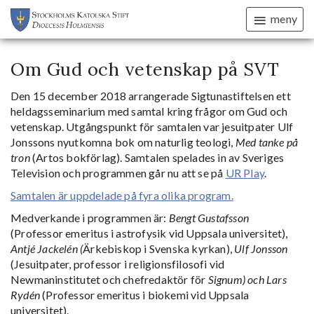
meny
Om Gud och vetenskap på SVT
Den 15 december 2018 arrangerade Sigtunastiftelsen ett
heldagsseminarium med samtal kring frågor om Gud och
vetenskap. Utgångspunkt för samtalen var jesuitpater Ulf
Jonssons nyutkomna bok om naturlig teologi,
Med tanke på
tron
(Artos bokförlag). Samtalen spelades in av Sveriges
Television och programmen går nu att se på
UR Play
.
Samtalen är uppdelade på fyra olika program.
Medverkande i programmen är:
Bengt Gustafsson
(Professor emeritus i astrofysik vid Uppsala universitet),
Antjé Jackelén (
Ärkebiskop i Svenska kyrkan),
Ulf Jonsson
(Jesuitpater, professor i religionsfilosofi vid
Newmaninstitutet och chefredaktör för
Signum) och
Lars
Rydén
(Professor emeritus i biokemi vid Uppsala
universitet).