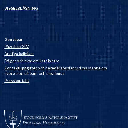
VISSELBLÅSNING
Genvägar
Påve Leo XIV
Andliga kallelser
Frågor och svar om katolsk tro
Kontaktuppgifter och beredskapsplan vid misstanke om
övergrepp på barn och ungdomar
Presskontakt