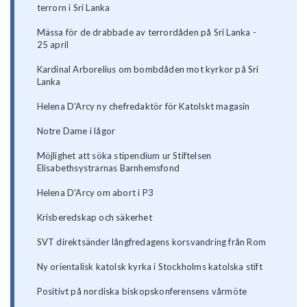
terrorn i Sri Lanka
Mässa för de drabbade av terrordåden på Sri Lanka -
25 april
Kardinal Arborelius om bombdåden mot kyrkor på Sri
Lanka
Helena D'Arcy ny chefredaktör för Katolskt magasin
Notre Dame i lågor
Möjlighet att söka stipendium ur Stiftelsen
Elisabethsystrarnas Barnhemsfond
Helena D'Arcy om abort i P3
Krisberedskap och säkerhet
SVT direktsänder långfredagens korsvandring från Rom
Ny orientalisk katolsk kyrka i Stockholms katolska stift
Positivt på nordiska biskopskonferensens vårmöte