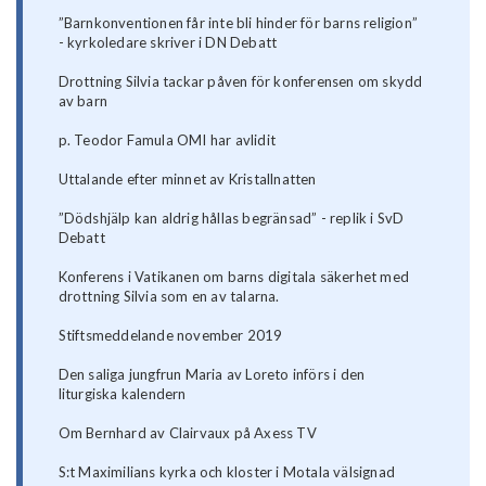
”Barnkonventionen får inte bli hinder för barns religion”
- kyrkoledare skriver i DN Debatt
Drottning Silvia tackar påven för konferensen om skydd
av barn
p. Teodor Famula OMI har avlidit
Uttalande efter minnet av Kristallnatten
”Dödshjälp kan aldrig hållas begränsad” - replik i SvD
Debatt
Konferens i Vatikanen om barns digitala säkerhet med
drottning Silvia som en av talarna.
Stiftsmeddelande november 2019
Den saliga jungfrun Maria av Loreto införs i den
liturgiska kalendern
Om Bernhard av Clairvaux på Axess TV
S:t Maximilians kyrka och kloster i Motala välsignad