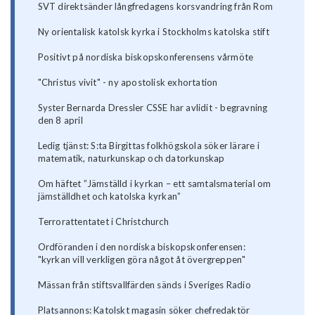
SVT direktsänder långfredagens korsvandring från Rom
Ny orientalisk katolsk kyrka i Stockholms katolska stift
Positivt på nordiska biskopskonferensens vårmöte
"Christus vivit" - ny apostolisk exhortation
Syster Bernarda Dressler CSSE har avlidit - begravning
den 8 april
Ledig tjänst: S:ta Birgittas folkhögskola söker lärare i
matematik, naturkunskap och datorkunskap
Om häftet ”Jämställd i kyrkan – ett samtalsmaterial om
jämställdhet och katolska kyrkan”
Terrorattentatet i Christchurch
Ordföranden i den nordiska biskopskonferensen:
"kyrkan vill verkligen göra något åt övergreppen"
Mässan från stiftsvallfärden sänds i Sveriges Radio
Platsannons: Katolskt magasin söker chefredaktör