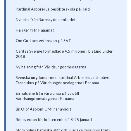
Kardinal Arborelius besökte skola på Haiti
Nyheter från Barnskyddsombudet
Hej igen från Panama!
Om Gud och vetenskap på SVT
Caritas Sverige förmedlade 4,5 miljoner i bistånd under
2018
Ny hälsning från Världsungdomsdagarna
Svenska ungdomar med kardinal Arborelius och påve
Franciskus på Världsungdomsdagarna i Panama
En hälsning från våra unga på väg till
Världsungdomsdagarna i Panama
Br. Olof Åsblom OMI har avlidit
Böneveckan för kristen enhet 18-25 januari
Stockholms katolska stift och Svenska missionsrådet i