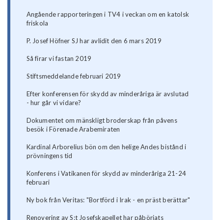
Angående rapporteringen i TV4 i veckan om en katolsk
friskola
P. Josef Höfner SJ har avlidit den 6 mars 2019
Så firar vi fastan 2019
Stiftsmeddelande februari 2019
Efter konferensen för skydd av minderåriga är avslutad
- hur går vi vidare?
Dokumentet om mänskligt broderskap från påvens
besök i Förenade Arabemiraten
Kardinal Arborelius bön om den helige Andes bistånd i
prövningens tid
Konferens i Vatikanen för skydd av minderåriga 21-24
februari
Ny bok från Veritas: "Bortförd i Irak - en präst berättar"
Renovering av S:t Josefskapellet har påbörjats