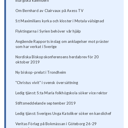
liturgiska kalendern
Om Bernhard av Clairvaux på Axess TV
S:t Maximilians kyrka och kloster i Motala välsignad
Flyktingarna i Syrien behöver vår hjälp
Angående Rapports inslag om anklagelser mot präster
som har verkat i Sverige
Nordiska Biskopskonferensens herdabrev för 20
oktober 2019
Ny biskop-prelat i Trondheim
"Christus vivit" i svensk översättning
Ledig tjänst: S:ta Maria folkhögskola söker vice rektor
Stiftsmeddelande september 2019
Ledig tjänst: Sveriges Unga Katoliker söker en kanslichef
Veritas Förlag på Bokmässan i Göteborg 26-29