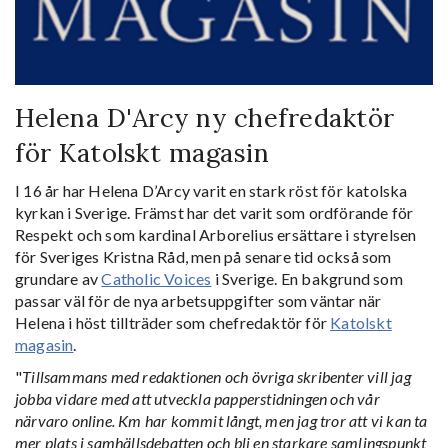
Helena D'Arcy ny chefredaktör
för Katolskt magasin
I 16 år har Helena D’Arcy varit en stark röst för katolska
kyrkan i Sverige. Främst har det varit som ordförande för
Respekt och som kardinal Arborelius ersättare i styrelsen
för Sveriges Kristna Råd, men på senare tid också som
grundare av
Catholic Voices
i Sverige. En bakgrund som
passar väl för de nya arbetsuppgifter som väntar när
Helena i höst tillträder som chefredaktör för
Katolskt
magasin
.
"
Tillsammans med redaktionen och övriga skribenter vill jag
jobba vidare med att utveckla papperstidningen och vår
närvaro online. Km har kommit långt, men jag tror att vi kan ta
mer plats i samhällsdebatten och bli en starkare samlingspunkt