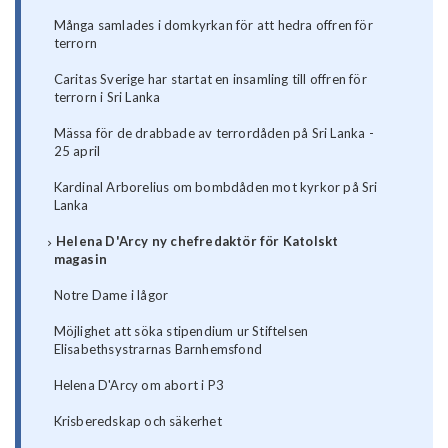
Många samlades i domkyrkan för att hedra offren för
terrorn
Caritas Sverige har startat en insamling till offren för
terrorn i Sri Lanka
Mässa för de drabbade av terrordåden på Sri Lanka -
25 april
Kardinal Arborelius om bombdåden mot kyrkor på Sri
Lanka
Helena D'Arcy ny chefredaktör för Katolskt
magasin
Notre Dame i lågor
Möjlighet att söka stipendium ur Stiftelsen
Elisabethsystrarnas Barnhemsfond
Helena D'Arcy om abort i P3
Krisberedskap och säkerhet