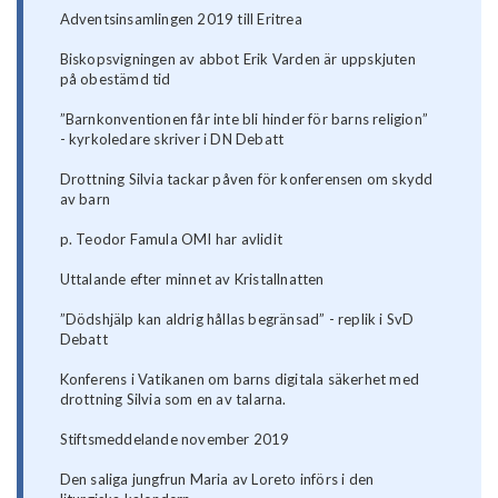
Adventsinsamlingen 2019 till Eritrea
Biskopsvigningen av abbot Erik Varden är uppskjuten
på obestämd tid
”Barnkonventionen får inte bli hinder för barns religion”
- kyrkoledare skriver i DN Debatt
Drottning Silvia tackar påven för konferensen om skydd
av barn
p. Teodor Famula OMI har avlidit
Uttalande efter minnet av Kristallnatten
”Dödshjälp kan aldrig hållas begränsad” - replik i SvD
Debatt
Konferens i Vatikanen om barns digitala säkerhet med
drottning Silvia som en av talarna.
Stiftsmeddelande november 2019
Den saliga jungfrun Maria av Loreto införs i den