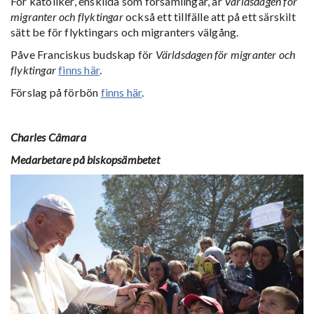
För katoliker, enskilda som församlingar, är
Världsdagen för
migranter och flyktingar
också ett tillfälle att på ett särskilt
sätt be för flyktingars och migranters välgång.
Påve Franciskus budskap för
Världsdagen för migranter och
flyktingar
finns här
.
Förslag på förbön
finns här
.
Charles Câmara
Medarbetare på biskopsämbetet