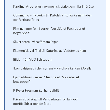
Kardinal Arborelius i ekumenisk dialog om lilla Thérèse
Communio – ny bok från Katolska liturgiska nämnden
och Veritas förlag
Film nummer fem i serien "Justitia et Pax reder ut
begreppen"
Säkerheten i våra församlingar
Ekumenisk vallfärd till Katarina av Vadstenas hem
Bilder från VUD i Lissabon
Ikon välsignad i den syriansk-katolska kyrkan i Akalla
Fjärde filmen i serien "Justitia et Pax reder ut
begreppen"
P. Peter Fresman S.J. har avlidit
Påvens budskap till Världsdagen för far- och
morföräldrar och de äldre