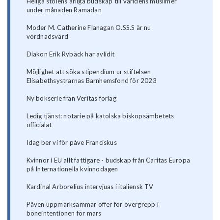
Heliga stolens årliga budskap till världens muslimer
under månaden Ramadan
Moder M. Catherine Flanagan O.SS.S är nu
vördnadsvärd
Diakon Erik Rybäck har avlidit
Möjlighet att söka stipendium ur stiftelsen
Elisabethsystrarnas Barnhemsfond för 2023
Ny bokserie från Veritas förlag
Ledig tjänst: notarie på katolska biskopsämbetets
officialat
Idag ber vi för påve Franciskus
Kvinnor i EU allt fattigare - budskap från Caritas Europa
på Internationella kvinnodagen
Kardinal Arborelius intervjuas i italiensk TV
Påven uppmärksammar offer för övergrepp i
böneintentionen för mars