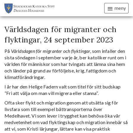
meny
Världsdagen för migranter och
flyktingar, 24 september 2023
På
Världsdagen för migranter och flyktingar,
som infaller den
sista söndagen i september varje år, ber katoliker runt om i
världen för människor som har tvingats att lämna sina hem
och länder på grund av förföljelse, krig, fattigdom och
klimatförändringar.
I år har den Helige Fadern valt som titel för sitt budskap
”Fri att välja om man vill migrera eller stanna”.
Ofta sker flykt och migration genom att utsätta sig för
livsfara som till exempel båttransporterna över
Medelhavet. Vi som lever i trygghet kan behöva öka vår
medvetenhet om vad flyktingskap och migration innebär så
att vi, som Kristi lärjungar, lättare kan visa praktisk