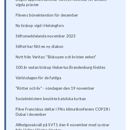
vigda präster
Påvens böneintention för december
Ny biskop vigd i Helsingfors
Stiftsmeddelande november 2023
Stiftet har fått en ny diakon
Nytt från Veritas: "Biskopen och kristen enhet"
100 år sedan biskop Hubertus Brandenburg föddes
Världsdagen för de fattiga
"Rötter och liv" - söndagen den 19 november
Socialministern besökte katolska kyrkan
Påve Franciskus deltar i FN:s klimatkonferens COP28 i
Dubai i december
Allhelgonakväll på SVT1 den 4 november med systrar
från Heliga Hjärtas kloster