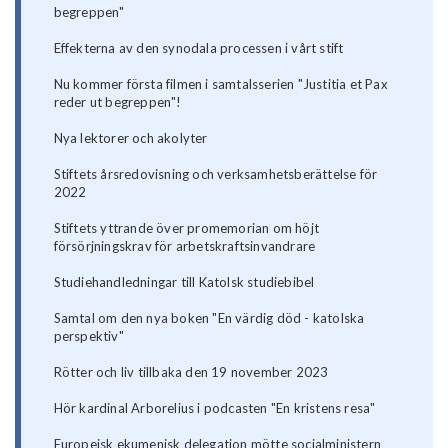
begreppen"
Effekterna av den synodala processen i vårt stift
Nu kommer första filmen i samtalsserien "Justitia et Pax
reder ut begreppen"!
Nya lektorer och akolyter
Stiftets årsredovisning och verksamhetsberättelse för
2022
Stiftets yttrande över promemorian om höjt
försörjningskrav för arbetskraftsinvandrare
Studiehandledningar till Katolsk studiebibel
Samtal om den nya boken "En värdig död - katolska
perspektiv"
Rötter och liv tillbaka den 19 november 2023
Hör kardinal Arborelius i podcasten "En kristens resa"
Europeisk ekumenisk delegation mötte socialministern