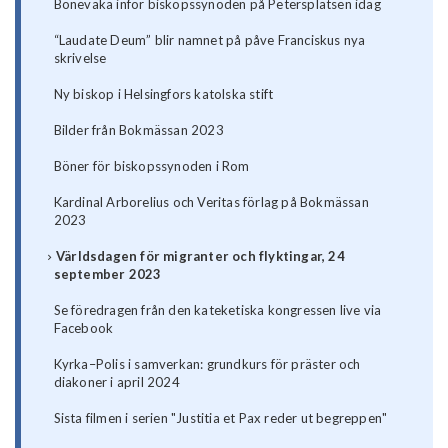
Bönevaka inför biskopssynoden på Petersplatsen idag
“Laudate Deum” blir namnet på påve Franciskus nya
skrivelse
Ny biskop i Helsingfors katolska stift
Bilder från Bokmässan 2023
Böner för biskopssynoden i Rom
Kardinal Arborelius och Veritas förlag på Bokmässan
2023
Världsdagen för migranter och flyktingar, 24
september 2023
Se föredragen från den kateketiska kongressen live via
Facebook
Kyrka–Polis i samverkan: grundkurs för präster och
diakoner i april 2024
Sista filmen i serien "Justitia et Pax reder ut begreppen"