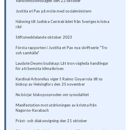
Världsmissionsdagen den 22 oktober
Justitia et Pax på möte med socialministern
Hälsning till Judiska Centralrådet från Sveriges kristna
råd
Stiftsmeddelande oktober 2023
Första rapporten i Justitia et Pax nya skriftserie "Tro
och samhälle"
Laudate Deums budskap: Låt tron vägleda handlingar
för att bemöta klimatkrisen
Kardinal Arborelius viger f. Raimo Goyarrola till ny
biskop av Helsingfors den 25 november
Nu börjar biskopssynoden om synodalitet
Manifestation mot utdrivningen av kristna från
Nagorno-Karabach
Präst- och diakonvigning den 21 oktober