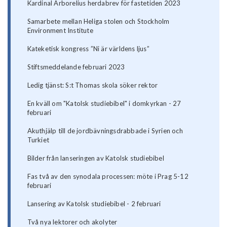
Kardinal Arborelius herdabrev för fastetiden 2023
Samarbete mellan Heliga stolen och Stockholm
Environment Institute
Kateketisk kongress ”Ni är världens ljus”
Stiftsmeddelande februari 2023
Ledig tjänst: S:t Thomas skola söker rektor
En kväll om "Katolsk studiebibel" i domkyrkan - 27
februari
Akuthjälp till de jordbävningsdrabbade i Syrien och
Turkiet
Bilder från lanseringen av Katolsk studiebibel
Fas två av den synodala processen: möte i Prag 5-12
februari
Lansering av Katolsk studiebibel - 2 februari
Två nya lektorer och akolyter