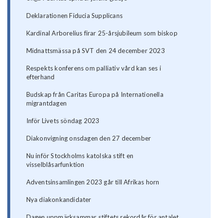
Deklarationen Fiducia Supplicans
Kardinal Arborelius firar 25-årsjubileum som biskop
Midnattsmässa på SVT den 24 december 2023
Respekts konferens om palliativ vård kan ses i
efterhand
Budskap från Caritas Europa på Internationella
migrantdagen
Inför Livets söndag 2023
Diakonvigning onsdagen den 27 december
Nu inför Stockholms katolska stift en
visselblåsarfunktion
Adventsinsamlingen 2023 går till Afrikas horn
Nya diakonkandidater
Dagen uppmärksammar stiftets rekordår för antalet