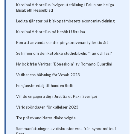
Kardinal Arborelius inviger utställning i Falun om heliga
Elisabeth Hesselblad
Lediga tjänster på biskopsämbetets ekonomiavdelning
Kardinal Arborelius på besök i Ukraina
Bön att användas under pingstnovenan fyller tio år!
Se filmen om den katolska studiebibeln: "Tag och läs!"
Ny bok från Veritas: "Böneskola" av Romano Guardini
Vatikanens hälsning för Vesak 2023
Förtjänstmedalj till hunden Roffi
Vill du engagera dig i Justitia et Pax i Sverige?
Världsböndagen för kallelser 2023
Tre prästkandidater diakonvigda
Sammanfattningen av diskussionerna från synodmötet i
Prag