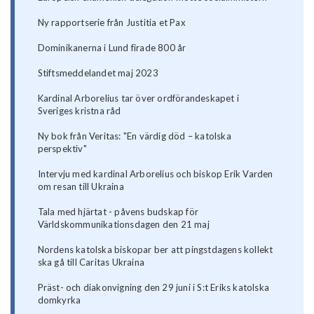
Ny rapportserie från Justitia et Pax
Dominikanerna i Lund firade 800 år
Stiftsmeddelandet maj 2023
Kardinal Arborelius tar över ordförandeskapet i
Sveriges kristna råd
Ny bok från Veritas: "En värdig död – katolska
perspektiv"
Intervju med kardinal Arborelius och biskop Erik Varden
om resan till Ukraina
Tala med hjärtat - påvens budskap för
Världskommunikationsdagen den 21 maj
Nordens katolska biskopar ber att pingstdagens kollekt
ska gå till Caritas Ukraina
Präst- och diakonvigning den 29 juni i S:t Eriks katolska
domkyrka