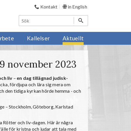
Kontakt
in English
rbete
Kallelser
Aktuellt
n 19 november 2023
ch liv
–
en dag tillägnad judisk-
ptäcka, fördjupa och lära sig mera om
och den tidiga kyrkan hörde hemma - och
ige – Stockholm, Göteborg, Karlstad
 Rötter och liv-dagen. Här är några
lle för kristna och judar att tala med