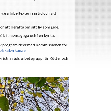
 våra bibeltexter i sin tid och sitt
ör att berätta om sitt liv som jude.
ök i en synagoga och i en kyrka.
 av programidéer med Kommissionen för
olskakyrkan.se
kristna råds arbetsgrupp för Rötter och