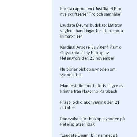
Första rapporten i Justitia et Pax
nya skriftserie "Tro och samhälle"
Laudate Deums budskap: Låt tron
vägleda handlingar för att bemöta
klimatkrisen
Kardinal Arborelius viger f. Raimo
Goyarrola till ny biskop av
Helsingfors den 25 november
Nu börjar biskopssynoden om
synodalitet
Manifestation mot utdrivningen av
kristna från Nagorno-Karabach
Präst- och diakonvigning den 21
oktober
Bönevaka inför biskopssynoden på
Petersplatsen idag
“Laudate Deum” blir namnet på