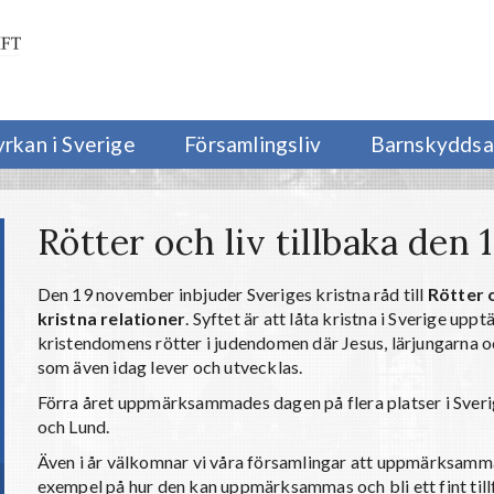
yrkan i Sverige
Församlingsliv
Barnskyddsa
Rötter och liv tillbaka de
Den 19 november inbjuder Sveriges kristna råd till
Rötter o
kristna relationer
. Syftet är att låta kristna i Sverige up
kristendomens rötter i judendomen där Jesus, lärjungarna 
som även idag lever och utvecklas.
Förra året uppmärksammades dagen på flera platser i Sver
och Lund.
Även i år välkomnar vi våra församlingar att uppmärksamma
exempel på hur den kan uppmärksammas och bli ett fint tillfä