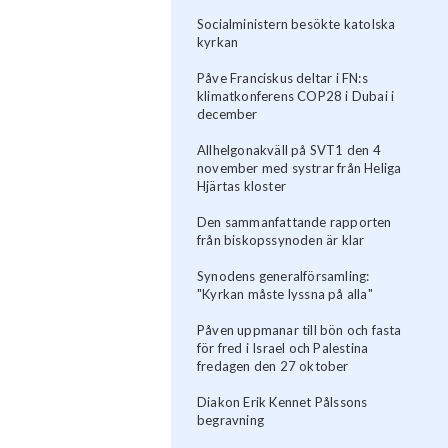
Socialministern besökte katolska
kyrkan
Påve Franciskus deltar i FN:s
klimatkonferens COP28 i Dubai i
december
Allhelgonakväll på SVT1 den 4
november med systrar från Heliga
Hjärtas kloster
Den sammanfattande rapporten
från biskopssynoden är klar
Synodens generalförsamling:
"Kyrkan måste lyssna på alla"
Påven uppmanar till bön och fasta
för fred i Israel och Palestina
fredagen den 27 oktober
Diakon Erik Kennet Pålssons
begravning