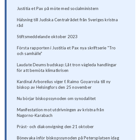
Justitia et Pax på möte med socialministern
Hälsning till Judiska Centralrådet från Sveriges kristna
råd
Stiftsmeddelande oktober 2023
Första rapporten i Justitia et Pax nya skriftserie "Tro
och samhälle"
Laudate Deums budskap: Låt tron vägleda handlingar
för att bemöta klimatkrisen
Kardinal Arborelius viger f. Raimo Goyarrola till ny
biskop av Helsingfors den 25 november
Nu börjar biskopssynoden om synodalitet
Manifestation mot utdrivningen av kristna från
Nagorno-Karabach
Präst- och diakonvigning den 21 oktober
Bönevaka inför biskopssynoden på Petersplatsen idag