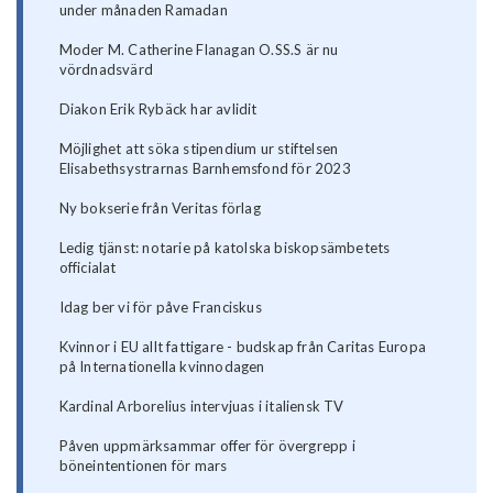
under månaden Ramadan
Moder M. Catherine Flanagan O.SS.S är nu
vördnadsvärd
Diakon Erik Rybäck har avlidit
Möjlighet att söka stipendium ur stiftelsen
Elisabethsystrarnas Barnhemsfond för 2023
Ny bokserie från Veritas förlag
Ledig tjänst: notarie på katolska biskopsämbetets
officialat
Idag ber vi för påve Franciskus
Kvinnor i EU allt fattigare - budskap från Caritas Europa
på Internationella kvinnodagen
Kardinal Arborelius intervjuas i italiensk TV
Påven uppmärksammar offer för övergrepp i
böneintentionen för mars