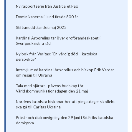
Ny rapportserie från Justitia et Pax
Dominikanerna i Lund firade 800 år
Stiftsmeddelandet maj 2023
Kardinal Arborelius tar över ordförandeskapet i
Sveriges kristna råd
Ny bok från Veritas: "En värdig död – katolska
perspektiv"
Intervju med kardinal Arborelius och biskop Erik Varden
om resan till Ukraina
Tala med hjärtat - påvens budskap för
Världskommunikationsdagen den 21 maj
Nordens katolska biskopar ber att pingstdagens kollekt
ska gå till Caritas Ukraina
Präst- och diakonvigning den 29 juni i S:t Eriks katolska
domkyrka