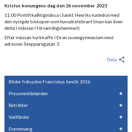
Kristus konungens dag den 26 november 2023
11.00 Pontifikalhögmässa i Sankt Henriks katedral med
den nyvigde biskopen som huvudcelebrant (man kan även
delta i mässan i församlingshemmet)
Efter mässan kyrkkaffe i Eiran vuxengymnasium med
adressen
Skepparegatan 3
Dela
Bilder från påve Franciskus besök 2016
Pressmeddelanden
Reträtter
Vallfärder
Evenemang