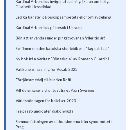
Kardinal Arborelius inviger utställning i Falun om heliga
Elisabeth Hesselblad
Lediga tjänster på biskopsämbetets ekonomiavdelning
Kardinal Arborelius på besök i Ukraina
Bön att användas under pingstnovenan fyller tio år!
Se filmen om den katolska studiebibeln: "Tag och läs!"
Ny bok från Veritas: "Böneskola" av Romano Guardini
Vatikanens hälsning för Vesak 2023
Förtjänstmedalj till hunden Roffi
Vill du engagera dig i Justitia et Pax i Sverige?
Världsböndagen för kallelser 2023
Tre prästkandidater diakonvigda
Sammanfattningen av diskussionerna från synodmötet i
Prag