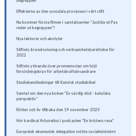
begreppen"
Effekterna av den synodala processen i vårt stift
Nu kommer första filmen i samtalsserien "Justitia et Pax
reder ut begreppen"!
Nya lektorer och akolyter
Stiftets årsredovisning och verksamhetsberättelse för
2022
Stiftets yttrande över promemorian om höjt
försörjningskrav för arbetskraftsinvandrare
Studiehandledningar till Katolsk studiebibel
Samtal om den nya boken "En värdig död - katolska
perspektiv"
Rötter och liv tillbaka den 19 november 2023
Hör kardinal Arborelius i podcasten "En kristens resa"
Europeisk ekumenisk delegation mötte socialministern