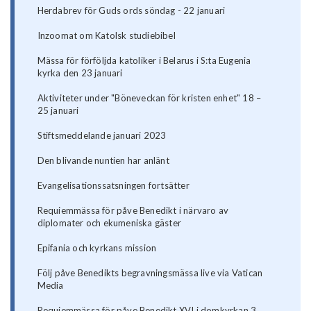
Herdabrev för Guds ords söndag - 22 januari
Inzoomat om Katolsk studiebibel
Mässa för förföljda katoliker i Belarus i S:ta Eugenia
kyrka den 23 januari
Aktiviteter under "Böneveckan för kristen enhet" 18 –
25 januari
Stiftsmeddelande januari 2023
Den blivande nuntien har anlänt
Evangelisationssatsningen fortsätter
Requiemmässa för påve Benedikt i närvaro av
diplomater och ekumeniska gäster
Epifania och kyrkans mission
Följ påve Benedikts begravningsmässa live via Vatican
Media
Requiemmässa för påve Benedikt XVI i domkyrkan 3