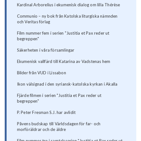
Kardinal Arborelius i ekumenisk dialog om lilla Thérèse
Communio – ny bok från Katolska liturgiska nämnden
och Veritas förlag
Film nummer fem i serien "Justitia et Pax reder ut
begreppen"
Säkerheten i våra församlingar
Ekumenisk vallfärd till Katarina av Vadstenas hem
Bilder från VUD i Lissabon
Ikon välsignad i den syriansk-katolska kyrkan i Akalla
Fjärde filmen i serien "Justitia et Pax reder ut
begreppen"
P. Peter Fresman S.J. har avlidit
Påvens budskap till Världsdagen för far- och
morföräldrar och de äldre
Film nummer tre i samtalsserien "Justitia et Pax reder ut