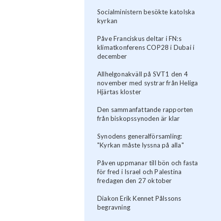
Socialministern besökte katolska
kyrkan
Påve Franciskus deltar i FN:s
klimatkonferens COP28 i Dubai i
december
Allhelgonakväll på SVT1 den 4
november med systrar från Heliga
Hjärtas kloster
Den sammanfattande rapporten
från biskopssynoden är klar
Synodens generalförsamling:
"Kyrkan måste lyssna på alla"
Påven uppmanar till bön och fasta
för fred i Israel och Palestina
fredagen den 27 oktober
Diakon Erik Kennet Pålssons
begravning