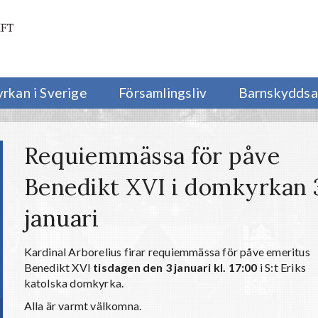
yrkan i Sverige
Församlingsliv
Barnskyddsa
Requiemmässa för påve
Benedikt XVI i domkyrkan 
januari
Kardinal Arborelius firar requiemmässa för påve emeritus
Benedikt XVI
tisdagen den 3 januari kl. 17:00
i S:t Eriks
katolska domkyrka.
Alla är varmt välkomna.