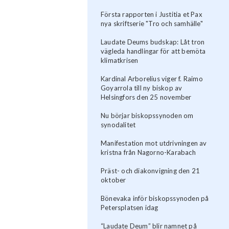
Första rapporten i Justitia et Pax
nya skriftserie "Tro och samhälle"
Laudate Deums budskap: Låt tron
vägleda handlingar för att bemöta
klimatkrisen
Kardinal Arborelius viger f. Raimo
Goyarrola till ny biskop av
Helsingfors den 25 november
Nu börjar biskopssynoden om
synodalitet
Manifestation mot utdrivningen av
kristna från Nagorno-Karabach
Präst- och diakonvigning den 21
oktober
Bönevaka inför biskopssynoden på
Petersplatsen idag
“Laudate Deum” blir namnet på