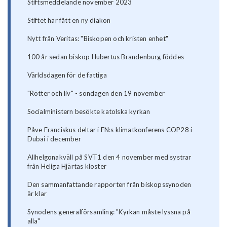
Stiftsmeddelande november 2023
Stiftet har fått en ny diakon
Nytt från Veritas: "Biskopen och kristen enhet"
100 år sedan biskop Hubertus Brandenburg föddes
Världsdagen för de fattiga
"Rötter och liv" - söndagen den 19 november
Socialministern besökte katolska kyrkan
Påve Franciskus deltar i FN:s klimatkonferens COP28 i
Dubai i december
Allhelgonakväll på SVT1 den 4 november med systrar
från Heliga Hjärtas kloster
Den sammanfattande rapporten från biskopssynoden
är klar
Synodens generalförsamling: "Kyrkan måste lyssna på
alla"