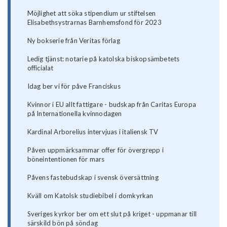
Möjlighet att söka stipendium ur stiftelsen
Elisabethsystrarnas Barnhemsfond för 2023
Ny bokserie från Veritas förlag
Ledig tjänst: notarie på katolska biskopsämbetets
officialat
Idag ber vi för påve Franciskus
Kvinnor i EU allt fattigare - budskap från Caritas Europa
på Internationella kvinnodagen
Kardinal Arborelius intervjuas i italiensk TV
Påven uppmärksammar offer för övergrepp i
böneintentionen för mars
Påvens fastebudskap i svensk översättning
Kväll om Katolsk studiebibel i domkyrkan
Sveriges kyrkor ber om ett slut på kriget - uppmanar till
särskild bön på söndag