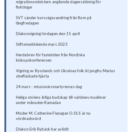
migrationsministern angående dagersättning för
flyktingar
SVT sänder korsvägsvandring från Rom på
långfredagen
Diakonvigning lördagen den 15 april
Stiftsmeddelande mars 2023
Herdabrev för fastetiden från Nordiska
biskopskonferensen
Vigning av Rysslands och Ukrainas folk åt jungfru Marias
obefläckade hjärta
24 mars - missionärsmartyrernas dag
Heliga stolens årliga budskap till världens muslimer
under månaden Ramadan
Moder M. Catherine Flanagan O.SS.S är nu
vördnadsvärd
Diakon Erik Rybäck har avlidit