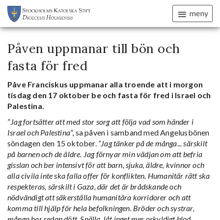
meny
Påven uppmanar till bön och
fasta för fred
Påve Franciskus uppmanar alla troende att i morgon
tisdag den 17 oktober be och fasta för fred i Israel och
Palestina.
”
Jag fortsätter att med stor sorg att följa vad som händer i
Israel och Palestina
”, sa påven i samband med Angelusbönen
söndagen den 15 oktober.
”Jag tänker på de många... särskilt
på barnen och de äldre. Jag förnyar min vädjan om att befria
gisslan och ber intensivt för att barn, sjuka, äldre, kvinnor och
alla civila inte ska falla offer för konflikten. Humanitär rätt ska
respekteras, särskilt i Gaza, där det är brådskande och
nödvändigt att säkerställa humanitära korridorer och att
komma till hjälp för hela befolkningen. Bröder och systrar,
många har redan dött. Snälla, låt inget mer oskyldigt blod