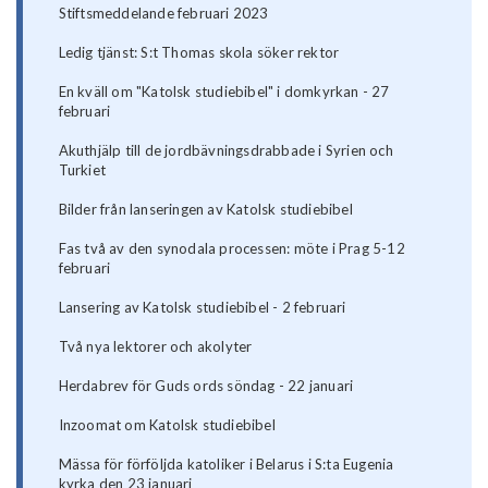
Stiftsmeddelande februari 2023
Ledig tjänst: S:t Thomas skola söker rektor
En kväll om "Katolsk studiebibel" i domkyrkan - 27
februari
Akuthjälp till de jordbävningsdrabbade i Syrien och
Turkiet
Bilder från lanseringen av Katolsk studiebibel
Fas två av den synodala processen: möte i Prag 5-12
februari
Lansering av Katolsk studiebibel - 2 februari
Två nya lektorer och akolyter
Herdabrev för Guds ords söndag - 22 januari
Inzoomat om Katolsk studiebibel
Mässa för förföljda katoliker i Belarus i S:ta Eugenia
kyrka den 23 januari