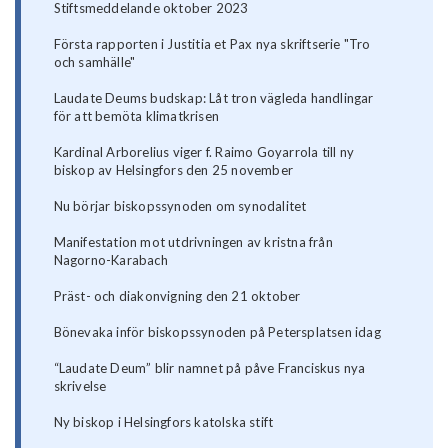
Stiftsmeddelande oktober 2023
Första rapporten i Justitia et Pax nya skriftserie "Tro
och samhälle"
Laudate Deums budskap: Låt tron vägleda handlingar
för att bemöta klimatkrisen
Kardinal Arborelius viger f. Raimo Goyarrola till ny
biskop av Helsingfors den 25 november
Nu börjar biskopssynoden om synodalitet
Manifestation mot utdrivningen av kristna från
Nagorno-Karabach
Präst- och diakonvigning den 21 oktober
Bönevaka inför biskopssynoden på Petersplatsen idag
“Laudate Deum” blir namnet på påve Franciskus nya
skrivelse
Ny biskop i Helsingfors katolska stift