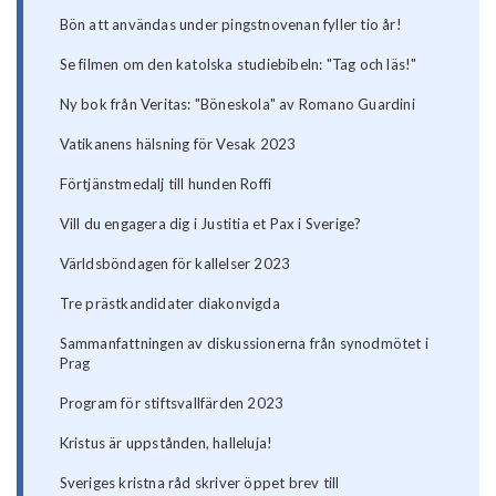
Bön att användas under pingstnovenan fyller tio år!
Se filmen om den katolska studiebibeln: "Tag och läs!"
Ny bok från Veritas: "Böneskola" av Romano Guardini
Vatikanens hälsning för Vesak 2023
Förtjänstmedalj till hunden Roffi
Vill du engagera dig i Justitia et Pax i Sverige?
Världsböndagen för kallelser 2023
Tre prästkandidater diakonvigda
Sammanfattningen av diskussionerna från synodmötet i
Prag
Program för stiftsvallfärden 2023
Kristus är uppstånden, halleluja!
Sveriges kristna råd skriver öppet brev till