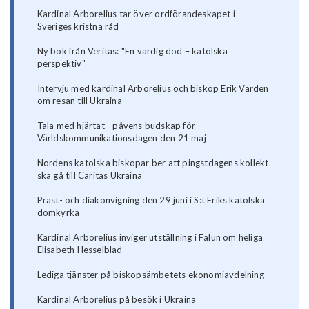
Kardinal Arborelius tar över ordförandeskapet i
Sveriges kristna råd
Ny bok från Veritas: "En värdig död – katolska
perspektiv"
Intervju med kardinal Arborelius och biskop Erik Varden
om resan till Ukraina
Tala med hjärtat - påvens budskap för
Världskommunikationsdagen den 21 maj
Nordens katolska biskopar ber att pingstdagens kollekt
ska gå till Caritas Ukraina
Präst- och diakonvigning den 29 juni i S:t Eriks katolska
domkyrka
Kardinal Arborelius inviger utställning i Falun om heliga
Elisabeth Hesselblad
Lediga tjänster på biskopsämbetets ekonomiavdelning
Kardinal Arborelius på besök i Ukraina