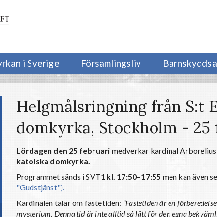
yrkan i Sverige
Församlingsliv
Barnskyddsa
Helgmålsringning från S:t E
domkyrka, Stockholm - 25 
Lördagen den 25 februari
medverkar kardinal Arborelius
katolska domkyrka.
Programmet sänds i SVT1
kl. 17:50–17:55
men kan även s
"Gudstjänst").
Kardinalen talar om fastetiden:
”Fastetiden är en förberedelse
mysterium. Denna tid är inte alltid så lätt för den egna bekväml