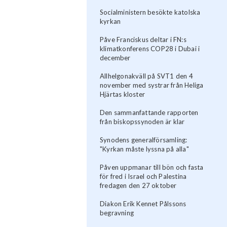
Socialministern besökte katolska
kyrkan
Påve Franciskus deltar i FN:s
klimatkonferens COP28 i Dubai i
december
Allhelgonakväll på SVT1 den 4
november med systrar från Heliga
Hjärtas kloster
Den sammanfattande rapporten
från biskopssynoden är klar
Synodens generalförsamling:
"Kyrkan måste lyssna på alla"
Påven uppmanar till bön och fasta
för fred i Israel och Palestina
fredagen den 27 oktober
Diakon Erik Kennet Pålssons
begravning