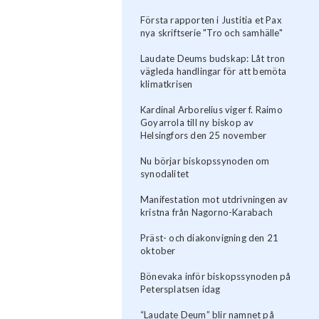
Första rapporten i Justitia et Pax
nya skriftserie "Tro och samhälle"
Laudate Deums budskap: Låt tron
vägleda handlingar för att bemöta
klimatkrisen
Kardinal Arborelius viger f. Raimo
Goyarrola till ny biskop av
Helsingfors den 25 november
Nu börjar biskopssynoden om
synodalitet
Manifestation mot utdrivningen av
kristna från Nagorno-Karabach
Präst- och diakonvigning den 21
oktober
Bönevaka inför biskopssynoden på
Petersplatsen idag
“Laudate Deum” blir namnet på