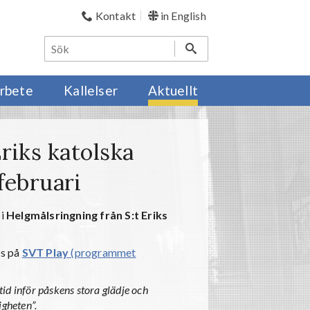
Kontakt
in English
rbete
Kallelser
Aktuellt
riks katolska
februari
 i
Helgmålsringning från S:t Eriks
es på
SVT Play
(programmet
tid inför påskens stora glädje och
igheten”.