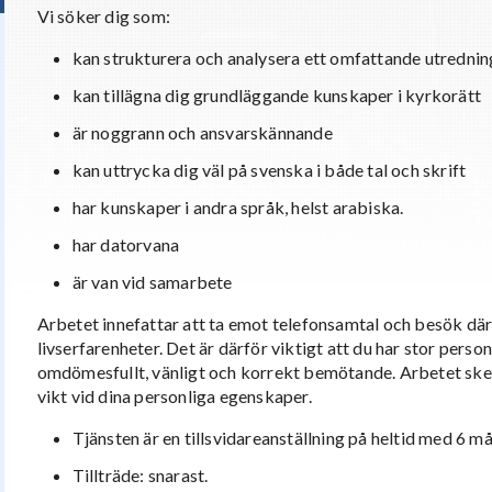
Vi söker dig som:
kan strukturera och analysera ett omfattande utredni
kan tillägna dig grundläggande kunskaper i kyrkorätt
är noggrann och ansvarskännande
kan uttrycka dig väl på svenska i både tal och skrift
har kunskaper i andra språk, helst arabiska.
har datorvana
är van vid samarbete
Arbetet innefattar att ta emot telefonsamtal och besök dä
livserfarenheter. Det är därför viktigt att du har stor perso
omdömesfullt, vänligt och korrekt bemötande. Arbetet sker 
vikt vid dina personliga egenskaper.
Tjänsten är en tillsvidareanställning på heltid med 6 m
Tillträde: snarast.