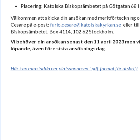
Placering: Katolska Biskopsämbetet på Götgatan 68 i
Välkommen att skicka din ansökan med meritförteckning och
Cesare på e-post:
furio.cesare@katolskakyrkan.se
eller ti
Biskopsämbetet, Box 4114, 102 62 Stockholm.
Vi behöver din ansökan senast
den 11 april 2023
men v
löpande, även före sista ansökningsdag.
Här kan man ladda ner platsannonsen i pdf-format för utskrift
.