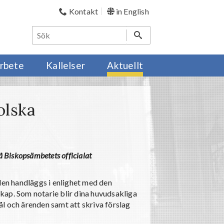
Kontakt
in English
rbete
Kallelser
Aktuellt
olska
på Biskopsämbetets officialat
len handläggs i enlighet med den
kap. Som notarie blir dina huvudsakliga
l och ärenden samt att skriva förslag