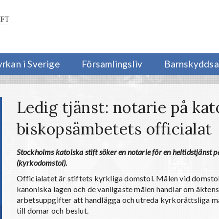
yrkan i Sverige
Församlingsliv
Barnskyddsa
Ledig tjänst: notarie på kat
biskopsämbetets officialat
Stockholms katolska stift söker en notarie för en heltidstjänst 
(kyrkodomstol).
Officialatet är stiftets kyrkliga domstol. Målen vid domsto
kanoniska lagen och de vanligaste målen handlar om äktens
arbetsuppgifter att handlägga och utreda kyrkorättsliga må
till domar och beslut.