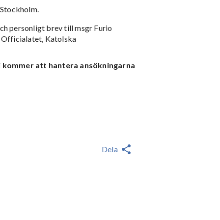
 Stockholm.
 personligt brev till msgr Furio
ll Officialatet, Katolska
i kommer att hantera ansökningarna
Dela