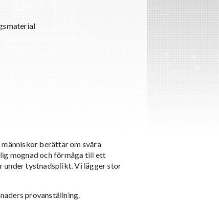
ngsmaterial
r människor berättar om svåra
nlig mognad och förmåga till ett
under tystnadsplikt. Vi lägger stor
ånaders provanställning.