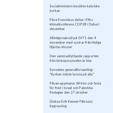
Socialministern besökte katolska
kyrkan
Påve Franciskus deltar i FN:s
klimatkonferens COP28 i Dubai i
december
Allhelgonakväll på SVT1 den 4
november med systrar från Heliga
Hjärtas kloster
Den sammanfattande rapporten
från biskopssynoden är klar
Synodens generalförsamling:
"Kyrkan måste lyssna på alla"
Påven uppmanar till bön och fasta
för fred i Israel och Palestina
fredagen den 27 oktober
Diakon Erik Kennet Pålssons
begravning