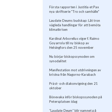
Första rapporten i Justitia et Pax
nya skriftserie "Tro och samhälle"
Laudate Deums budskap: Låt tron
vägleda handlingar för att bemöta
klimatkrisen
Kardinal Arborelius viger f. Raimo
Goyarrola till ny biskop av
Helsingfors den 25 november
Nu börjar biskopssynoden om
synodalitet
Manifestation mot utdrivningen av
kristna från Nagorno-Karabach
Präst- och diakonvigning den 21
oktober
Bönevaka inför biskopssynoden på
Petersplatsen idag
“Laudate Deum” blir namnet på