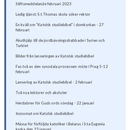
Stiftsmeddelande februari 2023
Ledig tjänst: S:t Thomas skola söker rektor
En kväll om "Katolsk studiebibel" i domkyrkan - 27
februari
Akuthjälp till de jordbävningsdrabbade i Syrien och
Turkiet
Bilder från lanseringen av Katolsk studiebibel
Fas två av den synodala processen: möte i Prag 5-12
februari
Lansering av Katolsk studiebibel - 2 februari
Två nya lektorer och akolyter
Herdabrev för Guds ords söndag - 22 januari
Inzoomat om Katolsk studiebibel
Mässa för förföljda katoliker i Belarus i S:ta Eugenia
kyrka den 23 januari