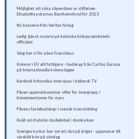
Möjlighet att söka stipendium ur stiftelsen
Elisabethsystrarnas Barnhemsfond för 2023
Ny bokserie från Veritas förlag
Ledig tjänst: notarie på katolska biskopsämbetets
officialat
Idag ber vi för påve Franciskus
Kvinnor i EU allt fattigare - budskap från Caritas Europa
på Internationella kvinnodagen
Kardinal Arborelius intervjuas i italiensk TV
Påven uppmärksammar offer för övergrepp i
böneintentionen för mars
Påvens fastebudskap i svensk översättning
Kväll om Katolsk studiebibel i domkyrkan
Sveriges kyrkor ber om ett slut på kriget - uppmanar till
särskild bön på söndag