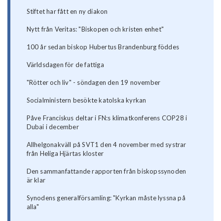
Stiftet har fått en ny diakon
Nytt från Veritas: "Biskopen och kristen enhet"
100 år sedan biskop Hubertus Brandenburg föddes
Världsdagen för de fattiga
"Rötter och liv" - söndagen den 19 november
Socialministern besökte katolska kyrkan
Påve Franciskus deltar i FN:s klimatkonferens COP28 i
Dubai i december
Allhelgonakväll på SVT1 den 4 november med systrar
från Heliga Hjärtas kloster
Den sammanfattande rapporten från biskopssynoden
är klar
Synodens generalförsamling: "Kyrkan måste lyssna på
alla"