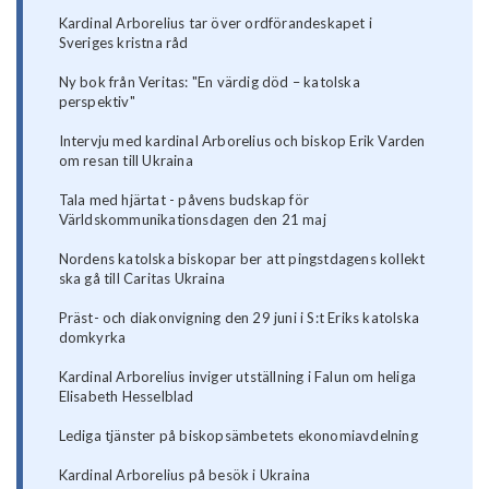
Kardinal Arborelius tar över ordförandeskapet i
Sveriges kristna råd
Ny bok från Veritas: "En värdig död – katolska
perspektiv"
Intervju med kardinal Arborelius och biskop Erik Varden
om resan till Ukraina
Tala med hjärtat - påvens budskap för
Världskommunikationsdagen den 21 maj
Nordens katolska biskopar ber att pingstdagens kollekt
ska gå till Caritas Ukraina
Präst- och diakonvigning den 29 juni i S:t Eriks katolska
domkyrka
Kardinal Arborelius inviger utställning i Falun om heliga
Elisabeth Hesselblad
Lediga tjänster på biskopsämbetets ekonomiavdelning
Kardinal Arborelius på besök i Ukraina