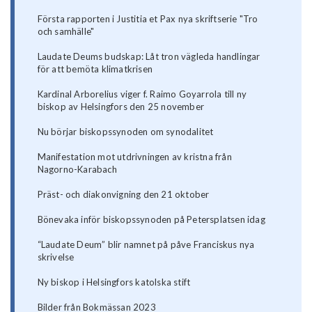
Första rapporten i Justitia et Pax nya skriftserie "Tro
och samhälle"
Laudate Deums budskap: Låt tron vägleda handlingar
för att bemöta klimatkrisen
Kardinal Arborelius viger f. Raimo Goyarrola till ny
biskop av Helsingfors den 25 november
Nu börjar biskopssynoden om synodalitet
Manifestation mot utdrivningen av kristna från
Nagorno-Karabach
Präst- och diakonvigning den 21 oktober
Bönevaka inför biskopssynoden på Petersplatsen idag
“Laudate Deum” blir namnet på påve Franciskus nya
skrivelse
Ny biskop i Helsingfors katolska stift
Bilder från Bokmässan 2023