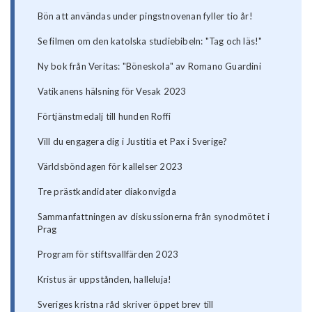
Bön att användas under pingstnovenan fyller tio år!
Se filmen om den katolska studiebibeln: "Tag och läs!"
Ny bok från Veritas: "Böneskola" av Romano Guardini
Vatikanens hälsning för Vesak 2023
Förtjänstmedalj till hunden Roffi
Vill du engagera dig i Justitia et Pax i Sverige?
Världsböndagen för kallelser 2023
Tre prästkandidater diakonvigda
Sammanfattningen av diskussionerna från synodmötet i
Prag
Program för stiftsvallfärden 2023
Kristus är uppstånden, halleluja!
Sveriges kristna råd skriver öppet brev till