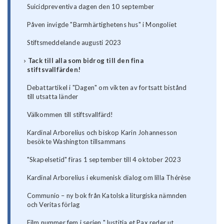
Suicidpreventiva dagen den 10 september
Påven invigde "Barmhärtighetens hus" i Mongoliet
Stiftsmeddelande augusti 2023
Tack till alla som bidrog till den fina
stiftsvallfärden!
Debattartikel i "Dagen" om vikten av fortsatt bistånd
till utsatta länder
Välkommen till stiftsvallfärd!
Kardinal Arborelius och biskop Karin Johannesson
besökte Washington tillsammans
"Skapelsetid" firas 1 september till 4 oktober 2023
Kardinal Arborelius i ekumenisk dialog om lilla Thérèse
Communio – ny bok från Katolska liturgiska nämnden
och Veritas förlag
Film nummer fem i serien "Justitia et Pax reder ut