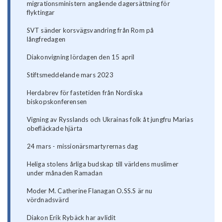
migrationsministern angående dagersättning för
flyktingar
SVT sänder korsvägsvandring från Rom på
långfredagen
Diakonvigning lördagen den 15 april
Stiftsmeddelande mars 2023
Herdabrev för fastetiden från Nordiska
biskopskonferensen
Vigning av Rysslands och Ukrainas folk åt jungfru Marias
obefläckade hjärta
24 mars - missionärsmartyrernas dag
Heliga stolens årliga budskap till världens muslimer
under månaden Ramadan
Moder M. Catherine Flanagan O.SS.S är nu
vördnadsvärd
Diakon Erik Rybäck har avlidit