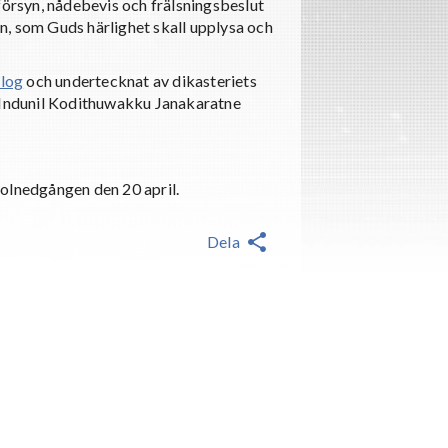
försyn, nådebevis och frälsningsbeslut
den, som Guds härlighet skall upplysa och
alog
och undertecknat av dikasteriets
. Indunil Kodithuwakku Janakaratne
solnedgången den 20 april.
Dela