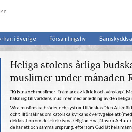
yrkan i Sverige
Församlingsliv
Barnskyddsa
Heliga stolens årliga budska
muslimer under månaden 
”Kristna och muslimer: Främjare av kärlek och vänskap”. Me
hälsning till världens muslimer med anledning av den heli
Våra muslimska bröder och systrar tillönskas ”den Allsmäk
och tillförsäkras om katolska kyrkans övertygelse att (med 
deklaration om de ickekristna religionerna, Nostra Aetate) 
de har ett och samma ursprung, eftersom Gud lät hela männi