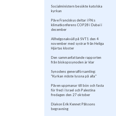
Socialministern besökte katolska
kyrkan
Påve Franciskus deltar i FN:s
klimatkonferens COP28 i Dubai i
december
Allhelgonakväll på SVT1 den 4
november med systrar från Heliga
Hjärtas kloster
Den sammanfattande rapporten
från biskopssynoden är klar
Synodens generalförsamling:
"Kyrkan måste lyssna på alla"
Påven uppmanar till bön och fasta
för fred i Israel och Palestina
fredagen den 27 oktober
Diakon Erik Kennet Pålssons
begravning