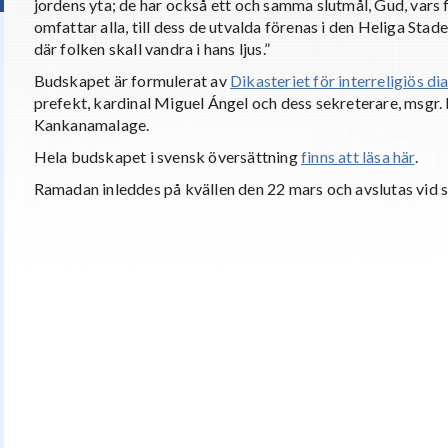
jordens yta; de har också ett och samma slutmål, Gud, vars 
omfattar alla, till dess de utvalda förenas i den Heliga Sta
där folken skall vandra i hans ljus.”
Budskapet är formulerat av
Dikasteriet för interreligiös di
prefekt, kardinal Miguel Ángel och dess sekreterare, msgr
Kankanamalage.
Hela budskapet i svensk översättning
finns att läsa här
.
Ramadan inleddes på kvällen den 22 mars och avslutas vid 