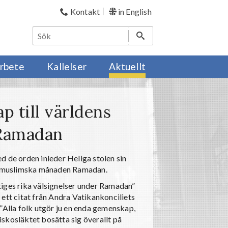
Kontakt
in English
rbete
Kallelser
Aktuellt
p till världens
Ramadan
d de orden inleder Heliga stolen sin
ga muslimska månaden Ramadan.
tiges rika välsignelser under Ramadan”
ett citat från Andra Vatikankonciliets
”Alla folk utgör ju en enda gemenskap,
skosläktet bosätta sig överallt på