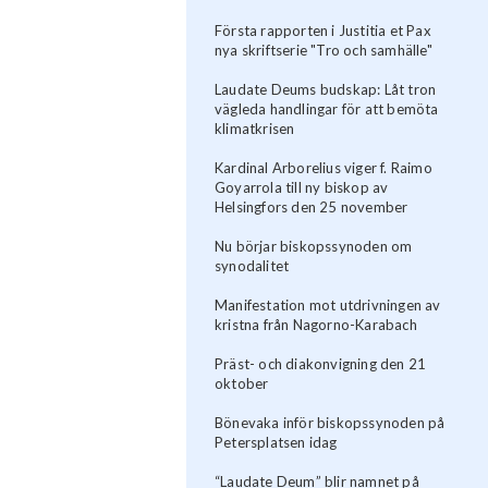
Första rapporten i Justitia et Pax
nya skriftserie "Tro och samhälle"
Laudate Deums budskap: Låt tron
vägleda handlingar för att bemöta
klimatkrisen
Kardinal Arborelius viger f. Raimo
Goyarrola till ny biskop av
Helsingfors den 25 november
Nu börjar biskopssynoden om
synodalitet
Manifestation mot utdrivningen av
kristna från Nagorno-Karabach
Präst- och diakonvigning den 21
oktober
Bönevaka inför biskopssynoden på
Petersplatsen idag
“Laudate Deum” blir namnet på