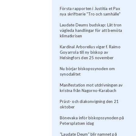
Första rapporten i Justitia et Pax
nya skriftserie "Tro och samhälle"
Laudate Deums budskap: Låt tron
vägleda handlingar för att bemöta
klimatkrisen
Kardinal Arborelius viger f. Raimo
Goyarrola till ny biskop av
Helsingfors den 25 november
Nu börjar biskopssynoden om
synodalitet
Manifestation mot utdrivningen av
kristna från Nagorno-Karabach
Präst- och diakonvigning den 21
oktober
Bönevaka inför biskopssynoden på
Petersplatsen idag
“Laudate Deum” blir namnet på