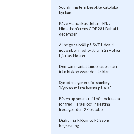
Socialministern besökte katolska
kyrkan
Påve Franciskus deltar i FN:s
klimatkonferens COP28 i Dubai i
december
Allhelgonakväll på SVT1 den 4
november med systrar från Heliga
Hjärtas kloster
Den sammanfattande rapporten
från biskopssynoden är klar
Synodens generalförsamling:
"Kyrkan måste lyssna på alla"
Påven uppmanar till bön och fasta
för fred i Israel och Palestina
fredagen den 27 oktober
Diakon Erik Kennet Pålssons
begravning