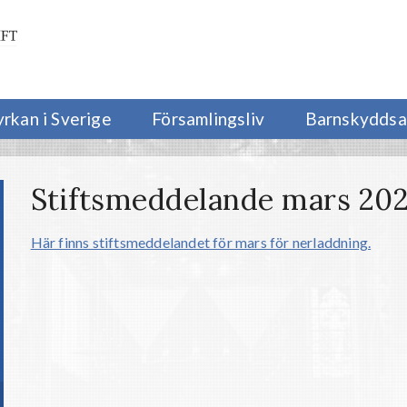
yrkan i Sverige
Församlingsliv
Barnskyddsa
Stiftsmeddelande mars 20
Här finns stiftsmeddelandet för mars för nerladdning.