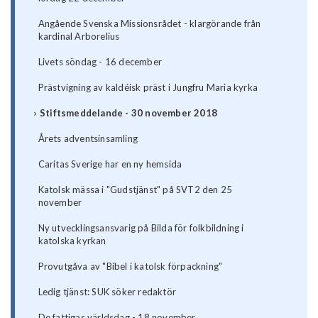
Angående Svenska Missionsrådet - klargörande från
kardinal Arborelius
Livets söndag - 16 december
Prästvigning av kaldéisk präst i Jungfru Maria kyrka
Stiftsmeddelande - 30 november 2018
Årets adventsinsamling
Caritas Sverige har en ny hemsida
Katolsk mässa i "Gudstjänst" på SVT2 den 25
november
Ny utvecklingsansvarig på Bilda för folkbildning i
katolska kyrkan
Provutgåva av "Bibel i katolsk förpackning"
Ledig tjänst: SUK söker redaktör
De fattigas världsdag - 18 november