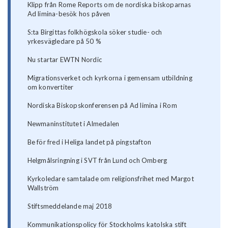
Klipp från Rome Reports om de nordiska biskoparnas
Ad limina-besök hos påven
S:ta Birgittas folkhögskola söker studie- och
yrkesvägledare på 50 %
Nu startar EWTN Nordic
Migrationsverket och kyrkorna i gemensam utbildning
om konvertiter
Nordiska Biskopskonferensen på Ad limina i Rom
Newmaninstitutet i Almedalen
Be för fred i Heliga landet på pingstafton
Helgmålsringning i SVT från Lund och Omberg
Kyrkoledare samtalade om religionsfrihet med Margot
Wallström
Stiftsmeddelande maj 2018
Kommunikationspolicy för Stockholms katolska stift