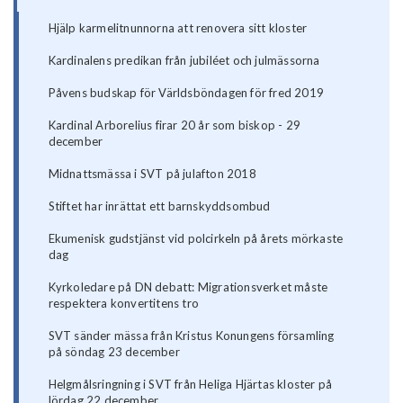
Hjälp karmelitnunnorna att renovera sitt kloster
Kardinalens predikan från jubiléet och julmässorna
Påvens budskap för Världsböndagen för fred 2019
Kardinal Arborelius firar 20 år som biskop - 29
december
Midnattsmässa i SVT på julafton 2018
Stiftet har inrättat ett barnskyddsombud
Ekumenisk gudstjänst vid polcirkeln på årets mörkaste
dag
Kyrkoledare på DN debatt: Migrationsverket måste
respektera konvertitens tro
SVT sänder mässa från Kristus Konungens församling
på söndag 23 december
Helgmålsringning i SVT från Heliga Hjärtas kloster på
lördag 22 december