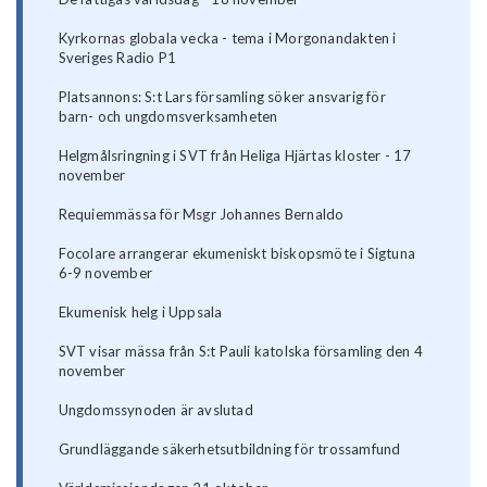
Kyrkornas globala vecka - tema i Morgonandakten i
Sveriges Radio P1
Platsannons: S:t Lars församling söker ansvarig för
barn- och ungdomsverksamheten
Helgmålsringning i SVT från Heliga Hjärtas kloster - 17
november
Requiemmässa för Msgr Johannes Bernaldo
Focolare arrangerar ekumeniskt biskopsmöte i Sigtuna
6-9 november
Ekumenisk helg i Uppsala
SVT visar mässa från S:t Pauli katolska församling den 4
november
Ungdomssynoden är avslutad
Grundläggande säkerhetsutbildning för trossamfund