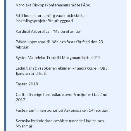
Nordiska Biskopskonferensens möte i Åbo
S:t Thomas församling växer och startar
insamlingsprojekt för utbyggnad
Kardinal Arborelius i "Malou efter tio"
Påven uppmanar till bön och fasta för fred den 23
februari
Syster Madeleine Fredell i Morgonandakten i P1
Ledig tjänst: vi söker en ekumenikhandläggare - OBS:
tjänsten är tillsatt
Fastan 2018
Caritas Sverige förmedlade över 5 miljoner i bistånd
2017
Fasteinsamlingen börjar på Askonsdagen 14 februari
Svenska kyrkoledare besökte troende i Indien och
Myanmar