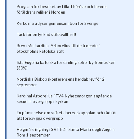
Program för besöket av Lilla Thérèse och hennes
föräldrars reliker i Norden
Kyrkorna utlyser gemensam bön för Sverige
Tack för en lyckad stiftsvallfärd!
Brev från kardinal Arborelius till de troende i
Stockholms katolska stift
S:ta Eugenia katolska församling söker kyrkomusiker
(30%)
Nordiska Biskopskonferensens herdabrev för 2
september
Kardinal Arborelius i TV4 Nyhetsmorgon angående
sexuella övergrepp i kyrkan
En påminnelse om stiftets beredskapsplan och råd för
att förebygga övergrepp
Helgmålsringning i SVT från Santa Maria degli Angeli i
Rom 1 september