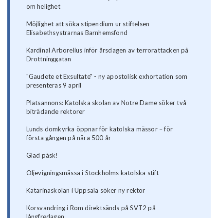
om helighet
Möjlighet att söka stipendium ur stiftelsen
Elisabethsystrarnas Barnhemsfond
Kardinal Arborelius inför årsdagen av terrorattacken på
Drottninggatan
"Gaudete et Exsultate" - ny apostolisk exhortation som
presenteras 9 april
Platsannons: Katolska skolan av Notre Dame söker två
biträdande rektorer
Lunds domkyrka öppnar för katolska mässor – för
första gången på nära 500 år
Glad påsk!
Oljevigningsmässa i Stockholms katolska stift
Katarinaskolan i Uppsala söker ny rektor
Korsvandring i Rom direktsänds på SVT2 på
långfredagen