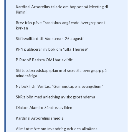
Kardinal Arborelius talade om hoppet på Meeting di
Rimini
Brev från påve Franciskus angående övergreppen i
kyrkan
Stiftsvallfärd till Vadstena - 25 augusti
KPN publicerar ny bok om "Lilla Thérèse"
P. Rudolf Basista OMI har avlidit
Stiftets beredskapsplan mot sexuella övergrepp på
minderåriga
Ny bok från Veritas: "Gemenskapens evangelium"
SKR:s bön med anledning av skogsbränderna
Diakon Alamiro Sánchez avliden
Kardinal Arborelius i media
Allmänt möte om invandring och den allmänna