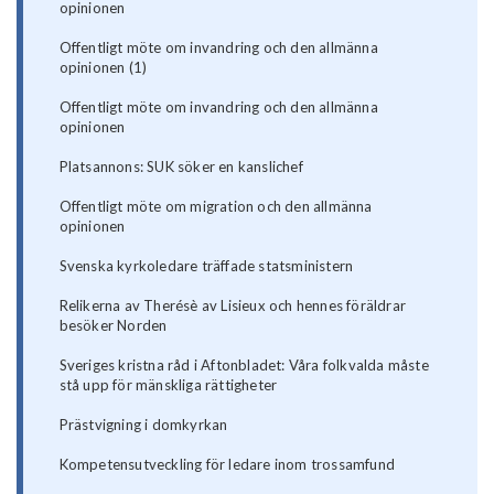
opinionen
Offentligt möte om invandring och den allmänna
opinionen (1)
Offentligt möte om invandring och den allmänna
opinionen
Platsannons: SUK söker en kanslichef
Offentligt möte om migration och den allmänna
opinionen
Svenska kyrkoledare träffade statsministern
Relikerna av Therésè av Lisieux och hennes föräldrar
besöker Norden
Sveriges kristna råd i Aftonbladet: Våra folkvalda måste
stå upp för mänskliga rättigheter
Prästvigning i domkyrkan
Kompetensutveckling för ledare inom trossamfund