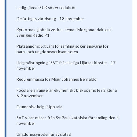
Ledig tjänst: SUK söker redaktör
De fattigas världsdag - 18 november
Kyrkornas globala vecka - tema i Morgonandakten i
Sveriges Radio P1
Platsannons: S:t Lars församling söker ansvarig för
barn- och ungdomsverksamheten
Helgmålsringning i SVT från Heliga Hjärtas kloster - 17
november
Requiemmässa för Msgr Johannes Bernaldo
Focolare arrangerar ekumeniskt biskopsmöte i Sigtuna
6-9 november
Ekumenisk helg i Uppsala
SVT visar mässa från S:t Pauli katolska församling den 4
november
Ungdomssynoden är avslutad