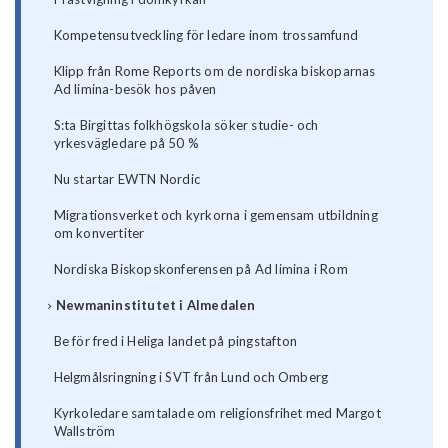
Kompetensutveckling för ledare inom trossamfund
Klipp från Rome Reports om de nordiska biskoparnas
Ad limina-besök hos påven
S:ta Birgittas folkhögskola söker studie- och
yrkesvägledare på 50 %
Nu startar EWTN Nordic
Migrationsverket och kyrkorna i gemensam utbildning
om konvertiter
Nordiska Biskopskonferensen på Ad limina i Rom
Newmaninstitutet i Almedalen
Be för fred i Heliga landet på pingstafton
Helgmålsringning i SVT från Lund och Omberg
Kyrkoledare samtalade om religionsfrihet med Margot
Wallström