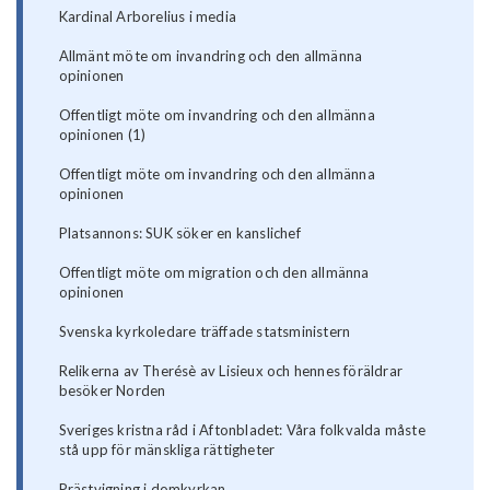
Kardinal Arborelius i media
Allmänt möte om invandring och den allmänna
opinionen
Offentligt möte om invandring och den allmänna
opinionen (1)
Offentligt möte om invandring och den allmänna
opinionen
Platsannons: SUK söker en kanslichef
Offentligt möte om migration och den allmänna
opinionen
Svenska kyrkoledare träffade statsministern
Relikerna av Therésè av Lisieux och hennes föräldrar
besöker Norden
Sveriges kristna råd i Aftonbladet: Våra folkvalda måste
stå upp för mänskliga rättigheter
Prästvigning i domkyrkan