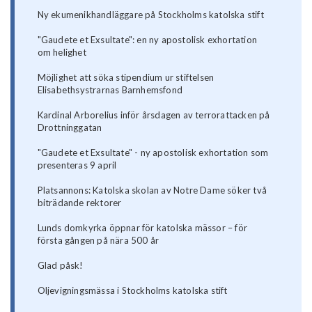
Ny ekumenikhandläggare på Stockholms katolska stift
"Gaudete et Exsultate": en ny apostolisk exhortation
om helighet
Möjlighet att söka stipendium ur stiftelsen
Elisabethsystrarnas Barnhemsfond
Kardinal Arborelius inför årsdagen av terrorattacken på
Drottninggatan
"Gaudete et Exsultate" - ny apostolisk exhortation som
presenteras 9 april
Platsannons: Katolska skolan av Notre Dame söker två
biträdande rektorer
Lunds domkyrka öppnar för katolska mässor – för
första gången på nära 500 år
Glad påsk!
Oljevigningsmässa i Stockholms katolska stift