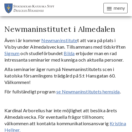
meny
Newmaninstitutet i Almedalen
Även i år kommer
Newmaninstitute
t att vara på plats i
Visby under Almedalsveckan. Tillsammans med tidskriften
Signum
och studieförbundet
Bilda
erbjuder man en rad
intressanta seminarier med kunniga och aktuella personer.
Alla seminarier äger rum på Newmaninstitutets scen i
katolska församlingens trädgård på S:t Hansgatan 60.
Välkommen!
För fullständigt program
se Newmaninstitutets hemsida
.
Kardinal Arborelius har inte möjlighet att besöka årets
Almedalsvecka. För eventuella frågor till honom;
välkommen att kontakta kommunikationsansvarig
Kristina
Hellner.