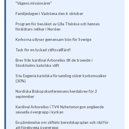
"Vägens missionärer"
Familjedagen i Vadstena den 6 oktober
Program för besöket av Lilla Thérèse och hennes
föräldrars reliker i Norden
Kyrkorna utlyser gemensam bön för Sverige
Tack för en lyckad stiftsvallfärd!
Brev från kardinal Arborelius till de troende i
Stockholms katolska stift
S:ta Eugenia katolska församling söker kyrkomusiker
(30%)
Nordiska Biskopskonferensens herdabrev för 2
september
Kardinal Arborelius i TV4 Nyhetsmorgon angående
sexuella övergrepp i kyrkan
En påminnelse om stiftets beredskapsplan och råd för
att förebygga övergrepp