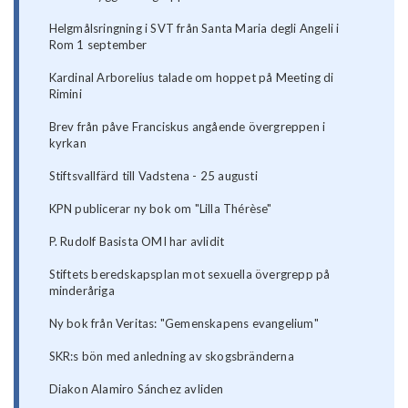
Helgmålsringning i SVT från Santa Maria degli Angeli i
Rom 1 september
Kardinal Arborelius talade om hoppet på Meeting di
Rimini
Brev från påve Franciskus angående övergreppen i
kyrkan
Stiftsvallfärd till Vadstena - 25 augusti
KPN publicerar ny bok om "Lilla Thérèse"
P. Rudolf Basista OMI har avlidit
Stiftets beredskapsplan mot sexuella övergrepp på
minderåriga
Ny bok från Veritas: "Gemenskapens evangelium"
SKR:s bön med anledning av skogsbränderna
Diakon Alamiro Sánchez avliden