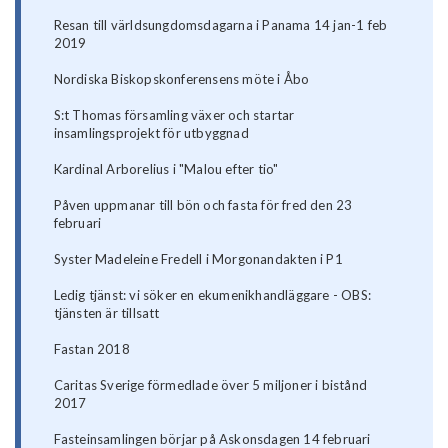
Resan till världsungdomsdagarna i Panama 14 jan-1 feb
2019
Nordiska Biskopskonferensens möte i Åbo
S:t Thomas församling växer och startar
insamlingsprojekt för utbyggnad
Kardinal Arborelius i "Malou efter tio"
Påven uppmanar till bön och fasta för fred den 23
februari
Syster Madeleine Fredell i Morgonandakten i P1
Ledig tjänst: vi söker en ekumenikhandläggare - OBS:
tjänsten är tillsatt
Fastan 2018
Caritas Sverige förmedlade över 5 miljoner i bistånd
2017
Fasteinsamlingen börjar på Askonsdagen 14 februari