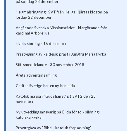
på söndag 23 december
Helgmålsringning i SVT från Heliga Hjärtas kloster på
lördag 22 december
Angående Svenska Missionsrådet - klargörande från
kardinal Arborelius
Livets söndag - 16 december
Prästvigning av kaldéisk präst i Jungfru Maria kyrka
Stiftsmeddelande - 30 november 2018
Årets adventsinsamling
Caritas Sverige har en ny hemsida
Katolsk mässa i "Gudstjänst" på SVT2 den 25
november
Ny utvecklingsansvarig på Bilda för folkbildning i
katolska kyrkan
Provutgåva av "Bibel i katolsk förpackning"