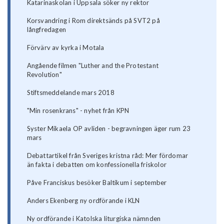
Katarinaskolan i Uppsala söker ny rektor
Korsvandring i Rom direktsänds på SVT2 på
långfredagen
Förvärv av kyrka i Motala
Angående filmen "Luther and the Protestant
Revolution"
Stiftsmeddelande mars 2018
"Min rosenkrans" - nyhet från KPN
Syster Mikaela OP avliden - begravningen äger rum 23
mars
Debattartikel från Sveriges kristna råd: Mer fördomar
än fakta i debatten om konfessionella friskolor
Påve Franciskus besöker Baltikum i september
Anders Ekenberg ny ordförande i KLN
Ny ordförande i Katolska liturgiska nämnden