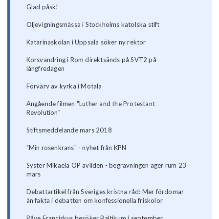
Glad påsk!
Oljevigningsmässa i Stockholms katolska stift
Katarinaskolan i Uppsala söker ny rektor
Korsvandring i Rom direktsänds på SVT2 på
långfredagen
Förvärv av kyrka i Motala
Angående filmen "Luther and the Protestant
Revolution"
Stiftsmeddelande mars 2018
"Min rosenkrans" - nyhet från KPN
Syster Mikaela OP avliden - begravningen äger rum 23
mars
Debattartikel från Sveriges kristna råd: Mer fördomar
än fakta i debatten om konfessionella friskolor
Påve Franciskus besöker Baltikum i september