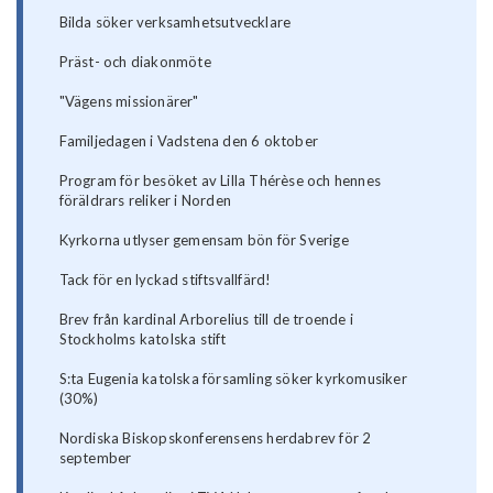
Bilda söker verksamhetsutvecklare
Präst- och diakonmöte
"Vägens missionärer"
Familjedagen i Vadstena den 6 oktober
Program för besöket av Lilla Thérèse och hennes
föräldrars reliker i Norden
Kyrkorna utlyser gemensam bön för Sverige
Tack för en lyckad stiftsvallfärd!
Brev från kardinal Arborelius till de troende i
Stockholms katolska stift
S:ta Eugenia katolska församling söker kyrkomusiker
(30%)
Nordiska Biskopskonferensens herdabrev för 2
september