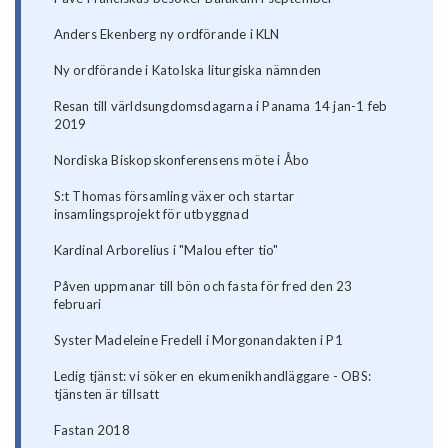
Anders Ekenberg ny ordförande i KLN
Ny ordförande i Katolska liturgiska nämnden
Resan till världsungdomsdagarna i Panama 14 jan-1 feb
2019
Nordiska Biskopskonferensens möte i Åbo
S:t Thomas församling växer och startar
insamlingsprojekt för utbyggnad
Kardinal Arborelius i "Malou efter tio"
Påven uppmanar till bön och fasta för fred den 23
februari
Syster Madeleine Fredell i Morgonandakten i P1
Ledig tjänst: vi söker en ekumenikhandläggare - OBS:
tjänsten är tillsatt
Fastan 2018