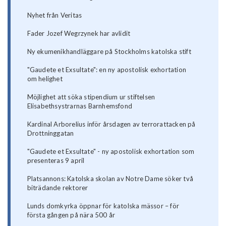
Nyhet från Veritas
Fader Jozef Wegrzynek har avlidit
Ny ekumenikhandläggare på Stockholms katolska stift
"Gaudete et Exsultate": en ny apostolisk exhortation
om helighet
Möjlighet att söka stipendium ur stiftelsen
Elisabethsystrarnas Barnhemsfond
Kardinal Arborelius inför årsdagen av terrorattacken på
Drottninggatan
"Gaudete et Exsultate" - ny apostolisk exhortation som
presenteras 9 april
Platsannons: Katolska skolan av Notre Dame söker två
biträdande rektorer
Lunds domkyrka öppnar för katolska mässor – för
första gången på nära 500 år