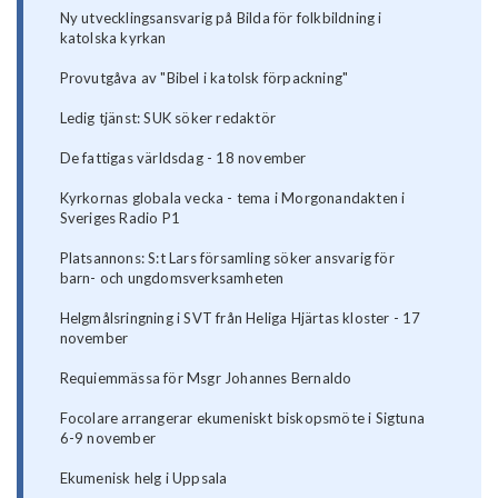
Ny utvecklingsansvarig på Bilda för folkbildning i
katolska kyrkan
Provutgåva av "Bibel i katolsk förpackning"
Ledig tjänst: SUK söker redaktör
De fattigas världsdag - 18 november
Kyrkornas globala vecka - tema i Morgonandakten i
Sveriges Radio P1
Platsannons: S:t Lars församling söker ansvarig för
barn- och ungdomsverksamheten
Helgmålsringning i SVT från Heliga Hjärtas kloster - 17
november
Requiemmässa för Msgr Johannes Bernaldo
Focolare arrangerar ekumeniskt biskopsmöte i Sigtuna
6-9 november
Ekumenisk helg i Uppsala