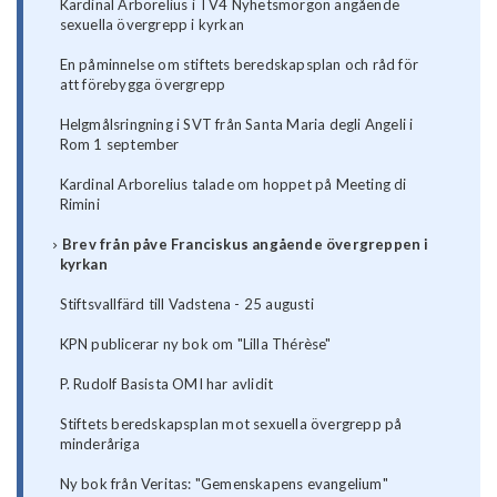
Kardinal Arborelius i TV4 Nyhetsmorgon angående
sexuella övergrepp i kyrkan
En påminnelse om stiftets beredskapsplan och råd för
att förebygga övergrepp
Helgmålsringning i SVT från Santa Maria degli Angeli i
Rom 1 september
Kardinal Arborelius talade om hoppet på Meeting di
Rimini
Brev från påve Franciskus angående övergreppen i
kyrkan
Stiftsvallfärd till Vadstena - 25 augusti
KPN publicerar ny bok om "Lilla Thérèse"
P. Rudolf Basista OMI har avlidit
Stiftets beredskapsplan mot sexuella övergrepp på
minderåriga
Ny bok från Veritas: "Gemenskapens evangelium"