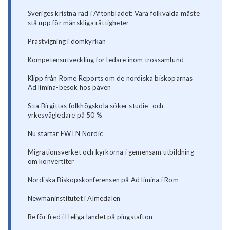
Sveriges kristna råd i Aftonbladet: Våra folkvalda måste
stå upp för mänskliga rättigheter
Prästvigning i domkyrkan
Kompetensutveckling för ledare inom trossamfund
Klipp från Rome Reports om de nordiska biskoparnas
Ad limina-besök hos påven
S:ta Birgittas folkhögskola söker studie- och
yrkesvägledare på 50 %
Nu startar EWTN Nordic
Migrationsverket och kyrkorna i gemensam utbildning
om konvertiter
Nordiska Biskopskonferensen på Ad limina i Rom
Newmaninstitutet i Almedalen
Be för fred i Heliga landet på pingstafton