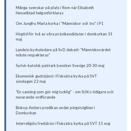
Många svenskar på plats i Rom när Elisabeth
Hesselblad helgonförklaras
Om Jungfru Maria kyrka i "Människor och tro" i P1
Högtid för två av våra prästkandidater i domkyrkan 31
maj
Landets kyrkoledare på SvD debatt: ”Människovärdet
måste respekteras”
Syrisk-katolsk patriark besöker Sverige 20-30 maj
Ekumenisk gudstjänst i Fisksätra kyrka på SVT
söndagen 22 maj
"En sanning som gör mig lycklig" - om SUK:s tidigare och
nuvarande ordförande
Biskop Anders predikan under pingstvigilian i
Domkyrkan
Interreligiös fredsbön i Fisksätra kyrka på SVT 15 maj