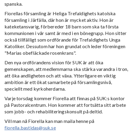
spanska.
Fiorellas församling är Heliga Trefaldighets katolska
församling i Järfälla, där hon är mycket aktiv. Hon är
kateketansvarig, förbereder 18 barn som ska ta första
kommunionen i vår samt är med i en bönegrupp. Hon sitter
också tillfälligt som ordförande för Trefaldighets Unga
Katoliker. Dessutom har hon grundat och leder föreningen
"Marias obefläckade rosenkrans".
Den nya ordförandens vision för SUK är att öka
gemenskapen, att medlemmarna ska stärka varandra i tron,
att öka andligheten och att växa. Ytterligare en viktig
ambition är ett ökat samarbete på församlingsnivå,
speciellt med kyrkoherdarna.
Varje torsdag kommer Fiorella att finnas på SUK:s kontor
på Pastoralcentrum. Hon kommer att fortsätta sitt arbete
som jobb- och rehabiliteringskonsult på deltid.
Vill man nå Fiorella kan man maila henne på
fiorella.bastidas@suk.se