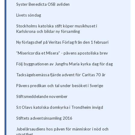
Syster Benedicta OSB avliden
Livets söndag
Stockholms katolska stift köper musikhuset i
Karlskrona och bildar ny församling
Ny förlagschef på Veritas Förlag från den 1 februari
”Misericordia et Misera” - påvens apostoliska brev
Följ byggnationen av Jungfru Maria kyrka dag för dag
Tacksägelsemässa fjärde advent för Caritas 70 år
Påvens predikan och tal under besöket i Sverige
Stiftsmeddelande november
S:t Olavs katolska domkyrka i Trondheim invigd
Stiftets adventsinsamling 2016
Jubelårsaudiens hos påven för människor i nöd och
utsatthet