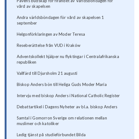
Påvens budskap för firandet av Världsböndagen för
vård av skapelsen
Andra världsböndagen för vård av skapelsen 1
september
Helgonförklaringen av Moder Teresa
Reseberättelse från VUD i Kraków
Adventskollekt hjälper nu flyktingar i Centralafrikanska
republiken
Vallfärd till Djursholm 21 augusti
Biskop Anders bön till Heliga Guds Moder Maria
Intervju med biskop Anders i National Catholic Register
Debattartikel i Dagens Nyheter av bl.a. biskop Anders
Samtal i Gomorron Sverige om relationen mellan
muslimer och katoliker
Ledig tjänst på studieförbundet Bilda