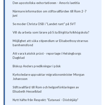
Den apostoliska exhortationen - Amoris laetitia
Närmare information om stiftsvallfärden till Rom 2-7
juni
Se moder Christa OSB i "Landet runt" på SVT
Vill du arbeta som lärare på S:ta Birgitta folkhögskola?
Möjlighet att söka stipendium ur Elisabethssystrarnas
barnhemsfond
Att vara katolsk präst - reportage i Helsingborgs
Dagblad
Biskop Anders predikningar i påsk
Kyrkoledare uppvaktar migrationsminister Morgan
Johansson
Stiftsvallfärd till Rom och helgonförklaringen av
Elisabeth Hesselblad
Nytt häfte från Respekt: "Eutanasi - Dödshjälp"