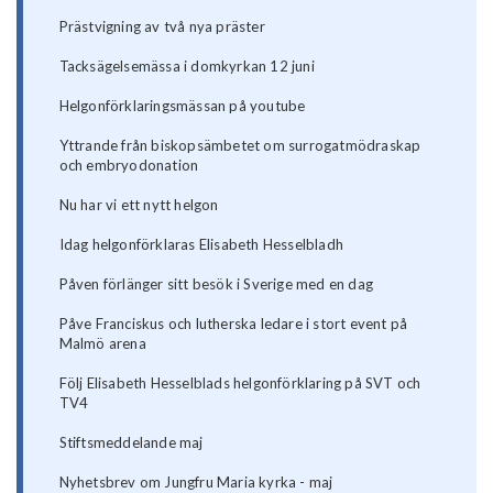
Prästvigning av två nya präster
Tacksägelsemässa i domkyrkan 12 juni
Helgonförklaringsmässan på youtube
Yttrande från biskopsämbetet om surrogatmödraskap
och embryodonation
Nu har vi ett nytt helgon
Idag helgonförklaras Elisabeth Hesselbladh
Påven förlänger sitt besök i Sverige med en dag
Påve Franciskus och lutherska ledare i stort event på
Malmö arena
Följ Elisabeth Hesselblads helgonförklaring på SVT och
TV4
Stiftsmeddelande maj
Nyhetsbrev om Jungfru Maria kyrka - maj