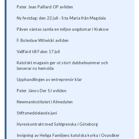
Pater Jean Paillard OP avliden
Ny festdag: den 22 juli ‐ S:ta Maria från Magdala
Påven väntas samla en miljon ungdomar i Krakow
F. Boleslaw Witwicki avliden
Vallfärd till Falun 17 juli
Katolskt magasin ger ut stort dubbelnummer och
lanserar ny hemsida
Upphandlingen av entreprenör klar
Pater János Der SJ avliden
Newmaninstitutet i Almedalen
Stiftsmeddelande juni
Hyreskontrakt med Sahlgrenska i Göteborg
Invigning av Heliga Familjens katolska kyrka i Ovanåker