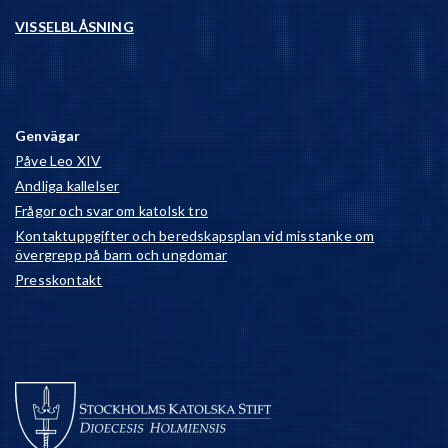
VISSELBLÅSNING
Genvägar
Påve Leo XIV
Andliga kallelser
Frågor och svar om katolsk tro
Kontaktuppgifter och beredskapsplan vid misstanke om
övergrepp på barn och ungdomar
Presskontakt