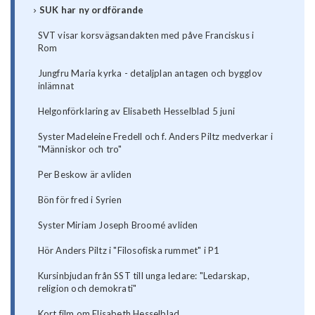
SUK har ny ordförande
SVT visar korsvägsandakten med påve Franciskus i
Rom
Jungfru Maria kyrka - detaljplan antagen och bygglov
inlämnat
Helgonförklaring av Elisabeth Hesselblad 5 juni
Syster Madeleine Fredell och f. Anders Piltz medverkar i
"Människor och tro"
Per Beskow är avliden
Bön för fred i Syrien
Syster Miriam Joseph Broomé avliden
Hör Anders Piltz i "Filosofiska rummet" i P1
Kursinbjudan från SST till unga ledare: "Ledarskap,
religion och demokrati"
Kort film om Elisabeth Hesselblad