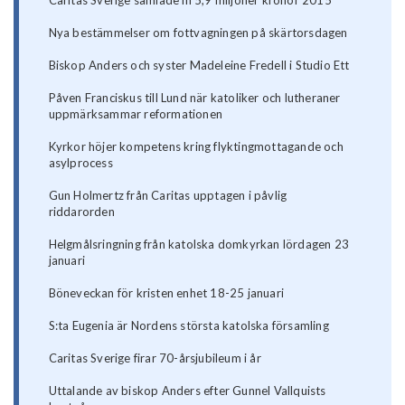
Caritas Sverige samlade in 5,9 miljoner kronor 2015
Nya bestämmelser om fottvagningen på skärtorsdagen
Biskop Anders och syster Madeleine Fredell i Studio Ett
Påven Franciskus till Lund när katoliker och lutheraner
uppmärksammar reformationen
Kyrkor höjer kompetens kring flyktingmottagande och
asylprocess
Gun Holmertz från Caritas upptagen i påvlig
riddarorden
Helgmålsringning från katolska domkyrkan lördagen 23
januari
Böneveckan för kristen enhet 18-25 januari
S:ta Eugenia är Nordens största katolska församling
Caritas Sverige firar 70-årsjubileum i år
Uttalande av biskop Anders efter Gunnel Vallquists